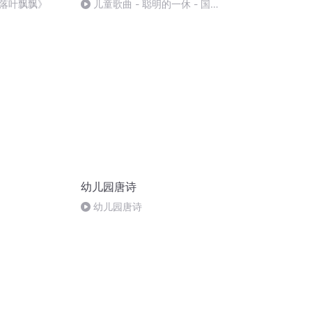
落叶飘飘》
儿童歌曲 - 聪明的一休 - 国语
版
幼儿园唐诗
幼儿园唐诗