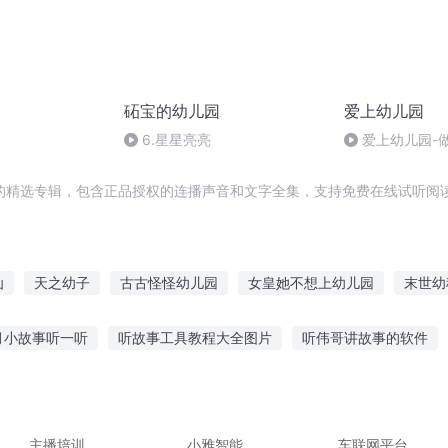
砳宝的幼儿园
爱上幼儿园
6.星星亮亮
爱上幼儿园-
的精选专辑，包含正品授权的连播声音和文字全集，支持免费在线试听阅读
仙
天之幼子
古古怪怪幼儿园
女皇她不想上幼儿园
末世幼
宠龙尾巴上幼儿园啦
快男幼儿园爆笑故
笑傲幼儿园
开局从幼
月小故事听一听
听故事工具教程大全图片
听伟哥讲故事的软件
语录
天刀幼稚园
非正常生物幼儿园
辉煌的人生从幼儿园开始
学英语tess
故事很长慢慢听吧英文
上海 团长 故事在线听
睡觉故事的文案搞笑
男生自述故事给女生听
鹦鹉喜欢听的故事大
主播培训
小雅智能
车联网平台