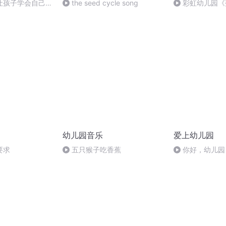
让孩子学会自己吃
the seed cycle song
彩虹幼儿园《
用餐的萌萌）
幼儿园音乐
爱上幼儿园
要求
五只猴子吃香蕉
你好，幼儿园