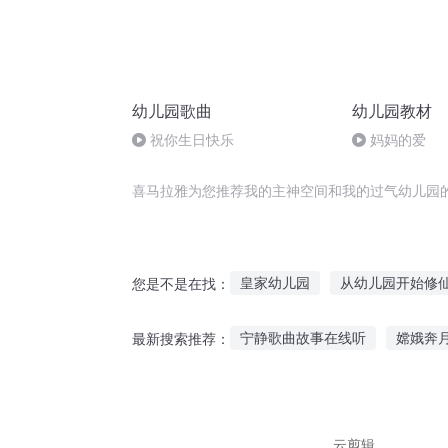
幼儿园歌曲
幼儿园教材
祝你生日快乐
妈妈的爱
喜马拉雅为您推荐我的主神空间和我的过气幼儿园
皇家幼儿园
从幼儿园开始修
您是不是在找：
开局从幼儿园开始秦时明
团
宁静歌曲故事在线听
嫦娥奔
最新搜索推荐：
除了我幼儿园全是妖怪
幼异
朋友半夜听鬼故事好吗
听故事
有关识字听故事软件下载
听
云剪辑