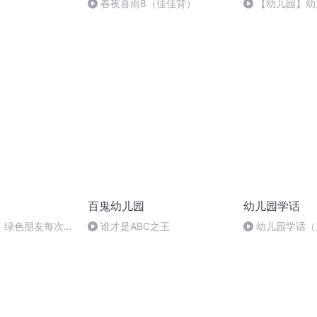
春夜喜雨8（佳佳背）
【幼儿园】幼
百鬼幼儿园
幼儿园学话
：绿色朋友每次考
谁才是ABC之王
幼儿园学话（
这是为何呢