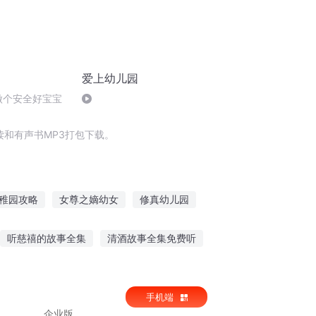
爱上幼儿园
做个安全好宝宝
和有声书MP3打包下载。
稚园攻略
女尊之嫡幼女
修真幼儿园
儿园开始
天庭幼儿园
听慈禧的故事全集
清酒故事全集免费听
神幼为魔
听故故事大全搞笑故
手机端
全
企业版