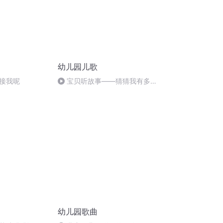
幼儿园儿歌
接我呢
宝贝听故事——猜猜我有多爱
你 BY 杨欣怡&妈妈
幼儿园歌曲