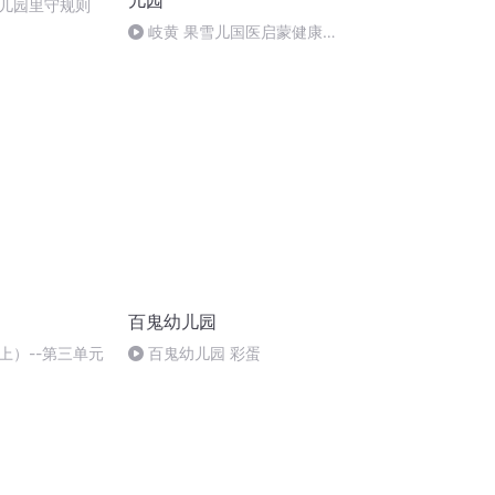
儿园
儿园里守规则
岐黄 果雪儿国医启蒙健康教
育绘本朗读 健康中国战略幼儿园
在行动
百鬼幼儿园
上）--第三单元
百鬼幼儿园 彩蛋