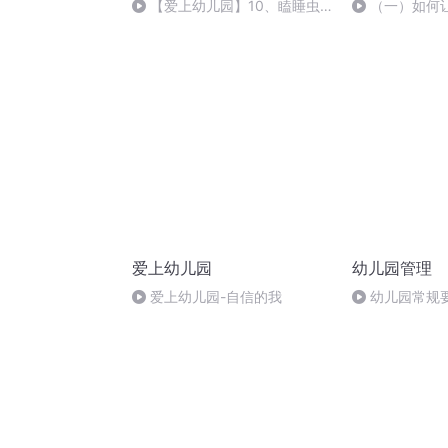
【爱上幼儿园】10、瞌睡虫
（一）如何
的大口袋+Baby's Ave Verum
饭 （不会独立
Corpus
爱上幼儿园
幼儿园管理
爱上幼儿园-自信的我
幼儿园常规