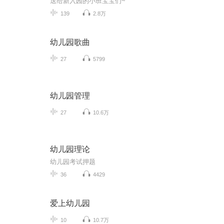
送给新入园的小班宝宝们~
139
2.8万
幼儿园歌曲
27
5799
幼儿园管理
27
10.6万
幼儿园理论
幼儿园考试押题
36
4429
爱上幼儿园
10
10.7万