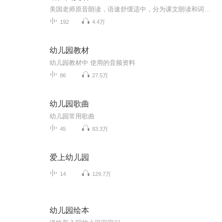
美国老师原音朗读，语速舒缓适中，分为课文朗读和词汇朗读与跟读。 这是我最喜欢的一套英语启蒙教材，按社会学、科学和语言艺术等设计课程单元，non-fiction和fiction合理搭配，既培养了孩子的学习兴趣，又帮助孩子构建知识库，特别适合3-12岁的英语启蒙者。 分PREK 和K两个系列，每个系列四册，共八册。 每一册分三章，每章含四个单元： Chapter 1: Social Studies-Histories and Geography Chapter 2: Science Chapter 3: Language-Mathematics-Visual Arts-Music
192
4.4万
幼儿园教材
幼儿园教材中 使用的音频资料
86
27.5万
幼儿园歌曲
幼儿园常用歌曲
45
83.3万
爱上幼儿园
14
129.7万
幼儿园绘本