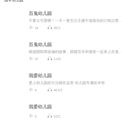
国学幼儿园
百鬼幼儿园
不要太可爱啊！一天一更关注主播不迷路你的订阅点赞收藏评论是我创作的动力
16
3671
百鬼幼儿园
根据阴阳师改编的故事，跟随茨木和酒吞一起来上百鬼幼儿园吧！（目前已停更）
47
3.4万
我爱幼儿园
爱上幼儿园的方法都在这里 幼儿园专属绘本馆
8
46.6万
我爱幼儿园
6
5221