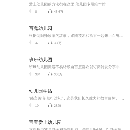
爱上幼儿园的方法都在这里 幼儿园专属绘本馆
8
46.6万
百鬼幼儿园
根据阴阳师改编的故事，跟随茨木和酒吞一起来上百鬼幼儿园吧！（目前已停更）
47
3.4万
班班幼儿园
班班幼儿园搬运不易转载自百度喜欢就订阅转发分享非原创
384
308万
幼儿园学话
“能言善演·知行达礼”，这是我们长久致力的教育目标。 我们努力把艺术教育和素质教育成功对接，我们用心把专业 教育和大众教育完美融合。 从1996年——创业之初，我们曾把口才教师拟作为“医生”、 “教练”和“导演”，并以此作为我们自己的工作方向和行业标准： 有那么多母语发音不准、口语表达不清的孩子需要“医生”； 有那么多天资聪慧的孩子如果经过专业“教练”的调教，就会举止 出众、仪态高雅；“孩子们都是天生的演员”，我们就是“导演”， 挖掘他们的天分，为孩子们在人生的舞台上有更多的精彩！ 就是我们现在做的，未来要做的，并且一直要做的事业！ 我们可能更了解孩子！我们可能找到了教育的真谛！我们知道 孩子需要什么，我们了解家长需要什么，我们也清楚能为社会奉献 什么！艺术是美好的，教育是高尚的，在我们这里你会看到孩子们 快乐地改变和提高。 如今，我们已经有了“全景纷呈教学法”、“习惯矫正教学法”、 “一气呵成教学法”；有了“艺素融合教育方略”；有了五大运作 体系；有了这套幼儿园专用系列教材；有了父母教育能力训练系列 教材；有了上至东北下至江南的上百家分校，将来我们还会有…… 为了孩子我们一直在努力！ 欢迎来亲自体验，并真诚相邀 —— 与我们同行！
10
2529
宝宝爱上幼儿园
本课程由20集动画视频课组成，每集4-6分钟，以动画故事的形式，呈现孩子在幼儿园期间所遇到的相关问题。