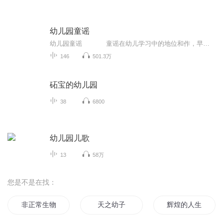
幼儿园童谣
幼儿园童谣 童谣在幼儿学习中的地位和作，早己被人们认识到，它对于儿童知识面的扩大，能力的培养，情感的熏陶，美感的启迪，都有着潜移默化的作用。本套专辑选用了一些耳熟能详的童谣，节奏清新愉快，好听易唱，让孩子的每一天都充满着...
146
501.3万
砳宝的幼儿园
38
6800
幼儿园儿歌
13
58万
您是不是在找：
非正常生物幼儿园
天之幼子
辉煌的人生从幼儿