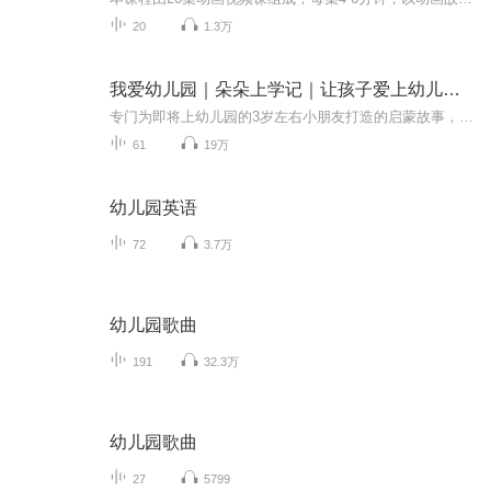
20
1.3万
我爱幼儿园｜朵朵上学记｜让孩子爱上幼儿园｜幼儿启蒙必听｜学习上幼儿园必备小本领
专门为即将上幼儿园的3岁左右小朋友打造的启蒙故事，让小宝宝们不再抗拒去幼儿园，对幼儿园生活充满期待。同时也通过有趣的小故事，引导小朋友们学习上幼儿园必备的生活技能以及如何同其他小朋友相处的技能。用温馨、有趣、幼儿能听懂的小故事，给幼儿进行...
61
19万
幼儿园英语
72
3.7万
幼儿园歌曲
191
32.3万
幼儿园歌曲
27
5799