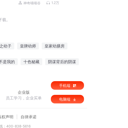
货|系统|少年成长
1.2万
神奇喵喵谷
下载。
之幼子
皇牌幼师
皇家幼膳房
鬼的成长日记
幼儿谜语六则
不是我的
十色秘藏
阴谋背后的阴谋
华山掌门路
手机端
企业版
员工学习，企业买单
电脑端
版权声明
自律承诺
：400-838-5616