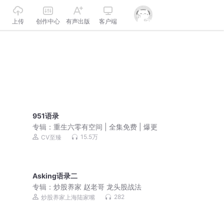
上传
创作中心
有声出版
客户端
951语录
专辑：
重生六零有空间 | 全集免费 | 爆更
15.5万
CV至臻
Asking语录二
专辑：
炒股养家 赵老哥 龙头股战法
282
炒股养家上海陆家嘴