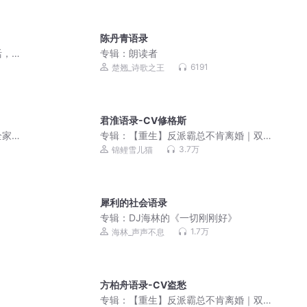
陈丹青语录
活，
专辑：
朗读者
6191
楚翘_诗歌之王
君淮语录-CV修格斯
家|
专辑：
【重生】反派霸总不肯离婚｜双
|多人
男主｜兔比&盗愁&小白胡萝卜&修格斯
3.7万
锦鲤雪儿猫
犀利的社会语录
专辑：
DJ海林的《一切刚刚好》
1.7万
海林_声声不息
方柏舟语录-CV盗愁
专辑：
【重生】反派霸总不肯离婚｜双