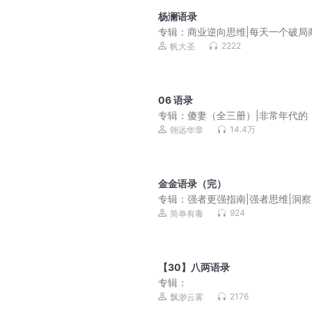
杨澜语录
专辑：
商业逆向思维|每天一个破局
启示
2222
帆大圣
06 语录
专辑：
傻妻（全三册）|非常年代的
世间》|精品男播版
14.4万
翎远华章
金金语录（完）
专辑：
强者更强指南|强者思维|洞
性|自我觉醒
924
简单有毒
【30】八两语录
专辑：
2176
飘渺云雾