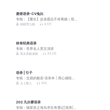
唐煜语录-CV兔比
专辑：
【重生】反派霸总不肯离婚｜双
男主｜兔比&盗愁&小白胡萝卜&修格斯
4.5万
锦鲤雪儿猫
林肯经典语录
专辑：
世界名人英文演讲
33.2万
英文原版读物
语录 | 引子
专辑：
交易的般若·语录本 | 用心感悟金
融交易的真谛
302
太上散人
202 凡尔赛语录
专辑：
猫星辰之海岛求生奇遇记|宠兽|囤