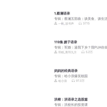
1.蔡澜语录
专辑：
蔡澜五部曲：谈美食、谈生
谈爱情，生活得更幸福
3715
一帆_读书声
119集 嫂子语录
专辑：
军婚：逼我下乡？我PUA你全
高分爆笑年代文| 八千里路&幽沫儿
5.2万
羽糕_青羽九方
有声剧
妈妈的经典语录
专辑：
哈小浪爆笑校园
97.3万
哈小浪
洪榕：洪语录之选股篇
专辑：
洪校长的投资课