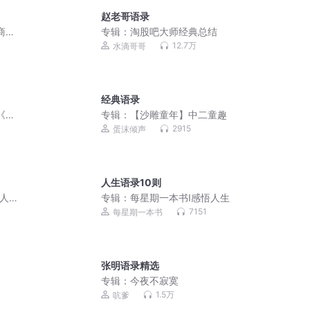
赵老哥语录
商业
专辑：
淘股吧大师经典总结
12.7万
水滴哥哥
经典语录
《人
专辑：
【沙雕童年】中二童趣
2915
蛋沫倾声
人生语录10则
察人
专辑：
每星期一本书Ⅰ感悟人生
7151
每星期一本书
张明语录精选
专辑：
今夜不寂寞
1.5万
吭爹