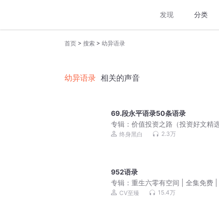
发现
分类
>
>
首页
搜索
幼异语录
幼异语录
相关的声音
69.段永平语录50条语录
专辑：
价值投资之路（投资好文精
2.3万
终身黑白
952语录
专辑：
重生六零有空间 | 全集免费 |
15.4万
CV至臻