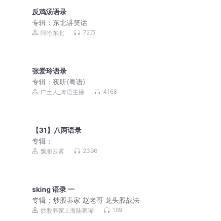
反鸡汤语录
专辑：
东北讲笑话
72万
阿哈东北
张爱玲语录
专辑：
夜听(粤语)
4168
广土人_粤语主播
【31】八两语录
专辑：
2396
飘渺云雾
sking 语录 一
专辑：
炒股养家 赵老哥 龙头股战法
189
炒股养家上海陆家嘴