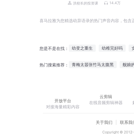
14.4万
洪校长的投资课
喜马拉雅为您精选幼异语录的热门声音内容，包含
幼变之重生
幼稚完好吗
您是不是在找：
天庭育幼师
笑傲幼儿园
青梅太嚣张竹马太腹黑
舰娘
热门搜索推荐：
嫡幼子的从容人生
神幼为魔
戮天之宰
幻天九变
轮回
云剪辑
开放平台
在线音频剪辑神器
对接海量精彩内容
关于我们
联系我
Copyright © 2012-