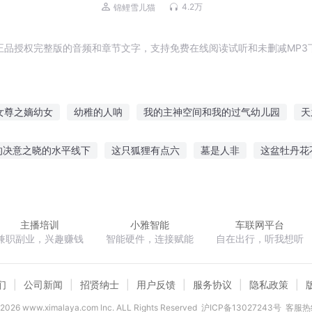
男主｜兔比&盗愁&小白胡萝卜&修格斯
4.2万
锦鲤雪儿猫
正品授权完整版的音频和章节文字，支持免费在线阅读试听和未删减MP3
女尊之嫡幼女
幼稚的人呐
我的主神空间和我的过气幼儿园
天
从幼儿园开始修仙
幼稚勇者
修真幼儿园
皇家幼儿园
幼稚
的决意之晓的水平线下
这只狐狸有点六
墓是人非
这盆牡丹花
女皇她不想上幼儿园
育幼笔记
龙脉
赛比安编年史
宁尘主角
三国之鸿鹄高飞
轮回绝境
主播培训
小雅智能
车联网平台
兼职副业，兴趣赚钱
智能硬件，连接赋能
自在出行，听我想听
们
公司新闻
招贤纳士
用户反馈
服务协议
隐私政策
2026
www.ximalaya.com lnc. ALL Rights Reserved
沪ICP备13027243号
客服热线