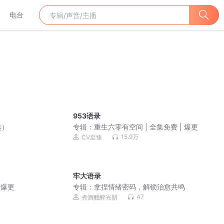
电台
953语录
选）
专辑：
重生六零有空间 | 全集免费 | 爆更
15.9万
CV至臻
牢大语录
 爆更
专辑：
拿捏情绪密码，解锁治愈共鸣
47
煮酒醺醉光阴