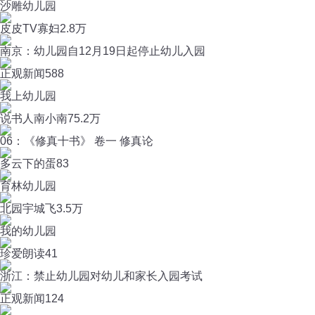
沙雕幼儿园
皮皮TV寡妇
2.8万
南京：幼儿园自12月19日起停止幼儿入园
正观新闻
588
我上幼儿园
说书人南小南
75.2万
06：《修真十书》 卷一 修真论
多云下的蛋
83
育林幼儿园
北园宇城飞
3.5万
我的幼儿园
珍爱朗读
41
浙江：禁止幼儿园对幼儿和家长入园考试
正观新闻
124