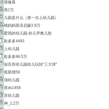
借假修真
聽焉
1万
幼儿园是什么（第一次上幼儿园）
杨桃妈妈英语启蒙
2.8万
我爱我的幼儿园-幼儿早教儿歌
儿歌多多
4493
我上幼儿园
儿歌多多
86.5万
川渝百所幼儿园幼儿玩转“三大球”
封面新闻
59
楼顶幼儿园
张晋ds
1458
废弃幼儿园
凯神_
2.2万