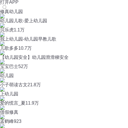
打开APP
修真幼儿园
幼儿园儿歌-爱上幼儿园
贝乐虎
1.1万
我上幼儿园-幼儿园早教儿歌
儿歌多多
10.7万
【幼儿园安全】幼儿园滑滑梯安全
宝宝巴士
52万
幼儿园
小子萌读古文
21.8万
上幼儿园
爱的慌言_夏
11.9万
借假修真
孟鹤峰
923