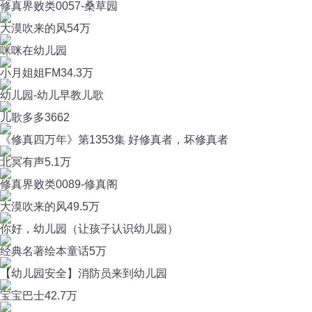
修真界败类0057-桑草园
大漠吹来的风
54万
咪咪在幼儿园
小月姐姐FM
34.3万
幼儿园-幼儿早教儿歌
儿歌多多
3662
《修真四万年》第1353集 好修真者，坏修真者
北冥有声
5.1万
修真界败类0089-修真阁
大漠吹来的风
49.5万
你好，幼儿园（让孩子认识幼儿园）
经典名著绘本童话
5万
【幼儿园安全】消防员来到幼儿园
宝宝巴士
42.7万