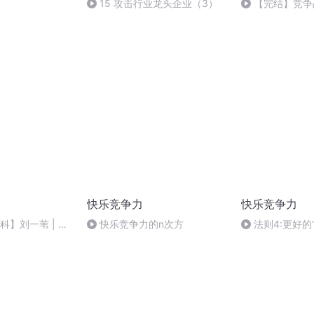
15 攻击行业龙头企业（3）
【完结】竞争
快乐竞争力
快乐竞争力
科】刘一苇 | 竞
快乐竞争力的n次方
法则4:更好的
篇-营销流程再