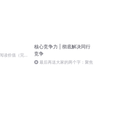
核心竞争力 | 彻底解决同行
竞争
阅读价值（完
最后再送大家的两个字：聚焦