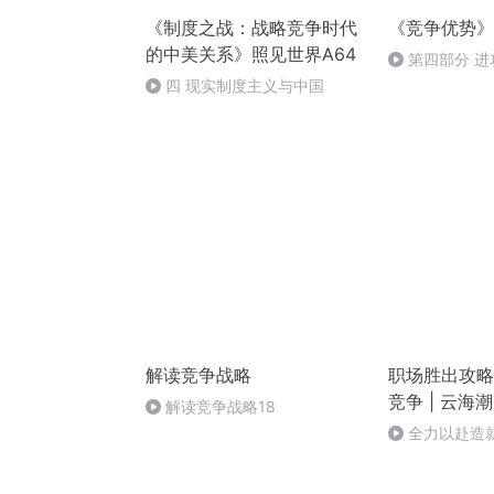
《制度之战：战略竞争时代
《竞争优势》
的中美关系》照见世界A64
第四部分 
略的意义 第1
四 现实制度主义与中国
企业
解读竞争战略
职场胜出攻略 
竞争 | 云海
解读竞争战略18
全力以赴造
章）