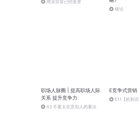
略》
商业宗旨已经改变
绪论
职场人脉圈 | 提高职场人际
E竞争式营销
关系 提升竞争力
E11【机制百
争式营销：流程
62 不要太在意别人的看法
造