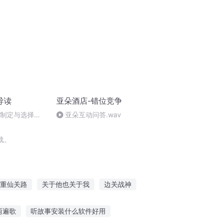
导读
亚朵酒店-错位竞争
略制定与选择
亚朵互动问答.wav
系统性流程
载。
重仙关路
关于他也关于我
边关战神
我的爱情与你无关
两遍歌
听故事安装什么软件好用