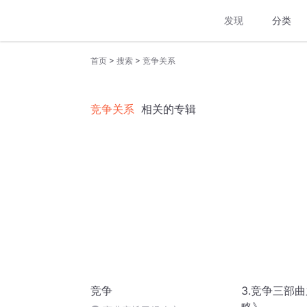
发现
分类
>
>
首页
搜索
竞争关系
竞争关系
相关的专辑
竞争
3.竞争三部