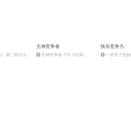
主神竞争者
快乐竞争力
力》第二部分法则
主神竞争者 710 大结局
一切为了您的
（完）请听《星墓》
结）