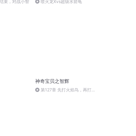
结束，对战小智
喷火龙Xvs超级水箭龟
神奇宝贝之智辉
第127章 先打火焰鸟，再打闪
电鸟