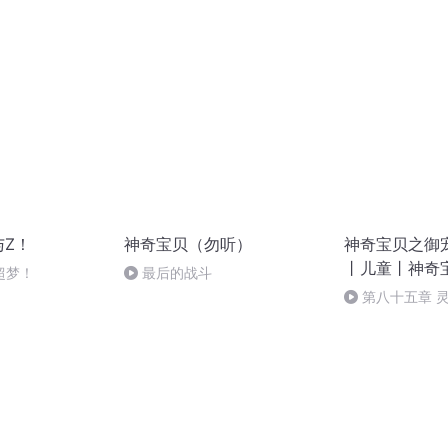
与Z！
神奇宝贝（勿听）
神奇宝贝之御
丨儿童丨神奇
超梦！
最后的战斗
第八十五章 