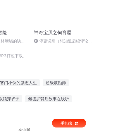
冒险
神奇宝贝之饲育屋
森林蜥蜴的诀别
停更说明（想知道后续评论区
会期待剧场版
留言）
P3打包下载。
寒门小伙的励志人生
超级鼓励师
神奇宝贝我帮助别人有奖励
灰狼穿裤子
佩德罗背后故事在线听
记
转世与自己作战的励志人生
us睡前故事在线听
在线听神话故事故事
手机端
企业版