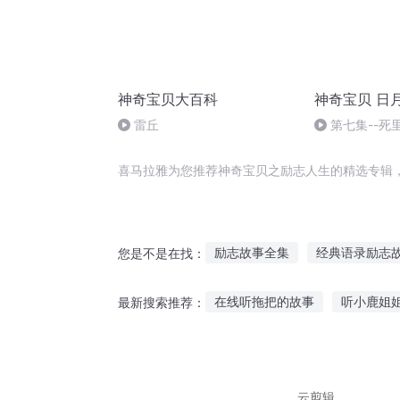
神奇宝贝大百科
神奇宝贝 日
雷丘
第七集--死
喜马拉雅为您推荐神奇宝贝之励志人生的精选专辑
励志故事全集
经典语录励志
您是不是在找：
单生狗励志记
励志女孩
在线听拖把的故事
听小鹿姐
最新搜索推荐：
小白灌篮励志记
穿越之女汉
有酒听故事的文案句子
听酒
听沂蒙红色故事的感受
老人
云剪辑