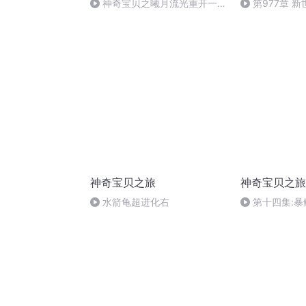
神奇宝贝之曦月流光重开一个
第977章 
新专辑
部小说已经完
见面！）
神奇宝贝之旅
神奇宝贝之旅
水箭龟超进化右
第十四集:暴