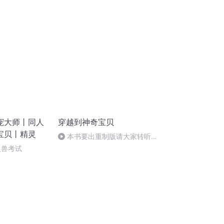
宠大师丨同人
穿越到神奇宝贝
宝贝丨精灵
本书要出重制版请大家转听
《穿越到神奇宝贝重制版》
灵兽考试