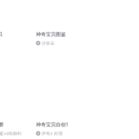
贝
神奇宝贝图鉴
沙奈朵
赛
神奇宝贝自创1
鲨vs纸御剑
伊布z 好强