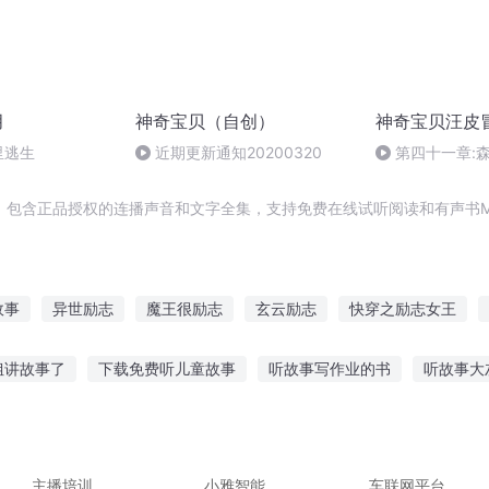
月
神奇宝贝（自创）
神奇宝贝汪皮
里逃生
近期更新通知20200320
第四十一章:
（我估计你们不
了）
，包含正品授权的连播声音和文字全集，支持免费在线试听阅读和有声书M
故事
异世励志
魔王很励志
玄云励志
快穿之励志女王
励志小王妃魔君大人请笑纳
奴隶阿飞的励志人生传
励志修神传
姐讲故事了
下载免费听儿童故事
听故事写作业的书
听故事大
子励志演义
重生之励志人生
励志青春不负你
励志皇后的成长
神真实故事的小说
听时代新人讲故事文案
狂躁奶奶故事在线听
迷你故事在线听
奇幻科普故事在线听
主播培训
小雅智能
车联网平台