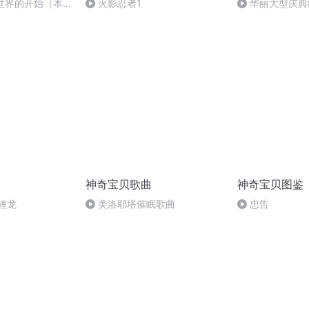
新世界的开始（本
火影忍者1
华丽大型庆典
成了，期待下次的
神奇宝贝歌曲
神奇宝贝图鉴
鲤龙
美洛耶塔催眠歌曲
忠告