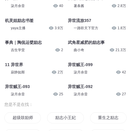
柒月余音
40
薯条酱
2.8万
机灵姐励志书签
异世流放357
yaya主播
3.9万
一路听天下官方
1.8万
事典｜陶侃运甓励志
武角星减肥的励志事
吉生学堂
2
曲小奇
21.3万
11 异世界
异世贼王-099
寂静如斯
2万
柒月余音
42
异世贼王-093
异世贼王-092
柒月余音
25
柒月余音
27
您是不是在找：
超级鼓励师
励志小王妃魔君大人请笑纳
重生之励志人生