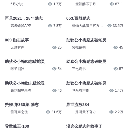
6月小说
1.7万
一壶酒醉不了月
8711
再见2021，28句励志
053.百般励志
高考蜂背APP
7.8万
植物大战僵尸官方频
33.5万
道
009 励志故事
助狄公小梅励志破蛇灵
无过有声
25
紫襟说书
45
助狄公小梅励志破蛇灵
助狄公小梅励志破蛇灵
猴子剧社
54
三七说书
57
助狄公小梅励志破蛇灵
助狄公小梅励志破蛇灵
舞动阳光果冻
46
飞岳有声剧
1.4万
赘婿-第360集-励志
异世流放284
雷哥声之优
21.6万
一路听天下官方
2.2万
异世贼王-100
没这么励志的故事了