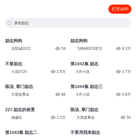
打开APP
异世励志
励志狗狗
励志狗狗
太阳城2022
59
飞狗MOCO官方
9.3万
不要励志
第1042集 励志
小花0720
2.9万
6月小说
1.7万
陈汤_寒门励志
第1044集 励志三
大雷故事会
88
6月小说
1.8万
227.励志的侯景
陈汤_寒门励志
傀儡生
2.2万
大雷故事会
50
第1043集 励志二
不要用我来励志