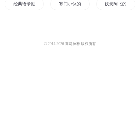
经典语录励志故事
寒门小伙的励志人生
奴隶阿飞的励志人
励志修神传
小白灌篮励志记
玄云励志
励志故事全集
神奇宝贝之励志人生
励志女孩
© 2014-
2026
喜马拉雅 版权所有
励志皇后的成长记
快穿之励志女王
励志青春不负你
异人志集
转世与自己作战的励志人生
单生狗励志记
魔王很励志
穿越之女汉子励志