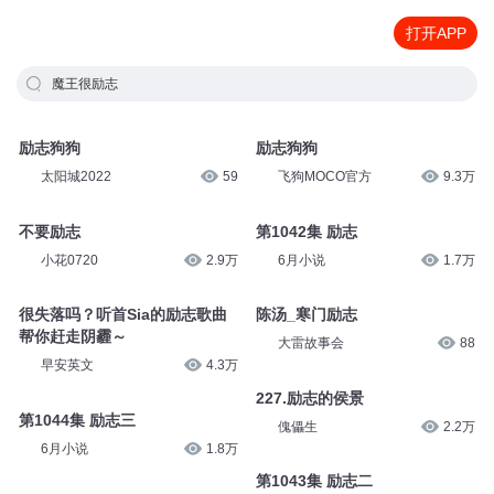
打开APP
魔王很励志
励志狗狗
励志狗狗
太阳城2022
59
飞狗MOCO官方
9.3万
不要励志
第1042集 励志
小花0720
2.9万
6月小说
1.7万
很失落吗？听首Sia的励志歌曲
陈汤_寒门励志
帮你赶走阴霾～
大雷故事会
88
早安英文
4.3万
227.励志的侯景
第1044集 励志三
傀儡生
2.2万
6月小说
1.8万
第1043集 励志二