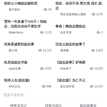
助狄公小梅励志破蛇灵
现实，你别不信 周文强 成长 励
志
猴子剧社
54
周文强老师核心课程
1176
贾玲一年多减下100斤！很励
志，但医生劝你不要乱学
事典｜陶侃运甓励志
MakeVoice
1.1万
吉生学堂
2
武角星减肥的励志事
没这么励志的故事了
曲小奇
21.3万
薯条酱
2.8万
机灵姐励志书签
【励志故事】驴画家
yaya主播
3.9万
肉包来了
13.8万
彩排人生(励志篇)
【励志篇】当仁不让
时代文化
496
曾仕强学堂
13.3万
您是不是在找：
神奇宝贝之励志人生
转世与自己作战的励志人生
励志故事全集