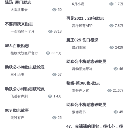
陈汤_寒门励志
6月小说
1.7万
大雷故事会
50
再见2021，28句励志
不要用我来励志
高考蜂背APP
7.8万
一壶酒醉不了月
8718
魔王025 伤口很深
053.百般励志
魔幻雨霖
2429
植物大战僵尸官方频
33.5万
道
助狄公小梅励志破蛇灵
助狄公小梅励志破蛇灵
舞动阳光果冻
46
三七说书
57
赘婿-第360集-励志
助狄公小梅励志破蛇灵
雷哥声之优
21.6万
飞岳有声剧
1.4万
助狄公小梅励志破蛇灵
009 励志故事
紫襟说书
45
无过有声
25
47。赤裸裸的现实，很扎心，很