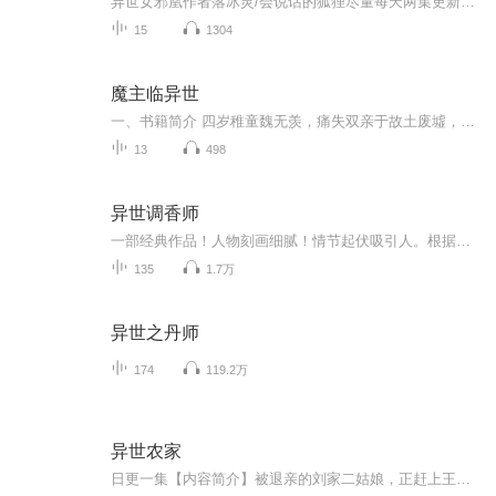
异世女邪凰作者落冰灵/会说话的狐狸尽量每天两集更新会更完 感谢您的收听和支持 她，冷漓落，华夏隐门下任首领，因争夺主玉惨死而重生在落翼大陆。 是偶然还是宿命？ 重生的她带着胎毒，世人称之为丑八怪！ 体弱多病，像个废人苟活了七年。 ...
15
1304
魔主临异世
一、书籍简介 四岁稚童魏无羡，痛失双亲于故土废墟，孤身漂泊、执念寻亲。绝境途中，意外卷入狂暴空间乱流，挣脱原世轮回，坠落至浩瀚无边、元力为尊、宗门割据、弱肉强食的玄灵大陆。 两界修炼体系全然相悖，原世伴他成长的纯正灵力，在这片天地沦为异端...
13
498
异世调香师
一部经典作品！人物刻画细腻！情节起伏吸引人。根据听众的喜好而精选，声音清晰，感染力强。感情色彩浓厚。。就是对我们的最大支持和厚爱。每天加班很辛苦，您就动动手指支持一下吧！一部经典作品！人物刻画细腻！情节起伏吸引人。根据听众的喜好而精选，...
135
1.7万
异世之丹师
174
119.2万
异世农家
日更一集【内容简介】被退亲的刘家二姑娘，正赶上王家给大儿子求亲，求的是刘家三姑娘。可惜的是刘家三姑娘没有看上王家。刘家长辈便和王家提议结亲刚被退亲的二姑娘。王家勉勉强强的答应了。谁知，等到二姑娘嫁过去了，一家子竟然会横眉冷对二姑娘。一个...