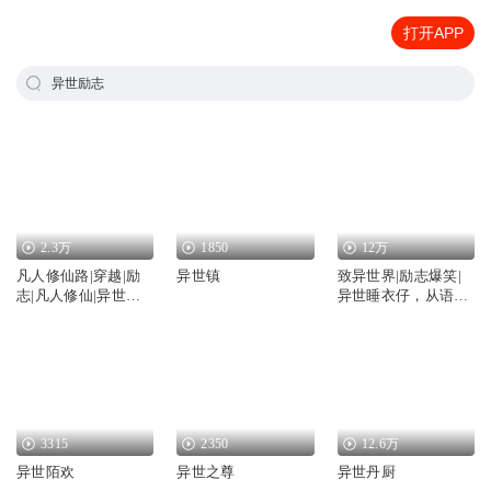
打开APP
异世励志
2.3万
1850
12万
凡人修仙路|穿越|励
异世镇
致异世界|励志爆笑|
志|凡人修仙|异世界|
异世睡衣仔，从语言
青创制作
不通、身无分文，到
坐拥城堡|AI多人有声
剧
3315
2350
12.6万
异世陌欢
异世之尊
异世丹厨