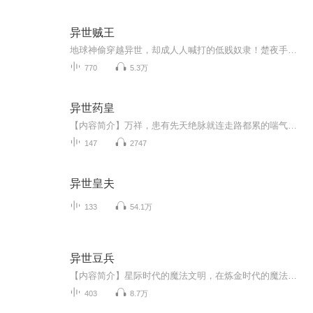
异世贼王
地球神偷穿越异世，却成人人喊打的低贱奴隶！楚夜手握神级窃天系统，偷功法、窃机缘，连强者的气运都能偷来为己所用。从最底层的奴隶牢笼，到神秘莫测的上古秘境，再到主宰大陆的至尊之巅，他一路偷天换日，打脸无数天骄，将 “贼” 字刻入每一个敌人的心...
770
5.3万
异世药皇
【内容简介】万祥，患有先天绝脉就连走路都累的喘气的家伙，却是武林中人人畏惧的用毒行家——生死阎王！因眼馋唐门绝学《五毒真经》，成功后，却不幸流落异世。为了能在异世继续自己的巅峰之旅，他按照《五毒真经》上的记载，把自己练成了毒体。毒体，一...
147
2747
异世皇夫
133
54.1万
异世豆兵
【内容简介】星际时代的魔法文明，在炼金时代的魔法新世纪，建立一个大秦帝国…… 不会魔法禁咒，却会呼风唤雨，撒豆成兵……【作者/主播简介】作者：典玄，网络小说作家。主播：江火。【购买须知】1、本作品为付费有声书，前48集为免费试听，购买成功后，...
403
8.7万