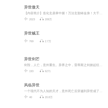
异世傲天
【内容简介】造化玄鼎掌中握！万法玄胎铸金身！大千宇宙！万千世界！无尽浩渺！龙傲天，于微末之中崛起！与人斗、与天斗！征战诸天万界！问天地谁主沉浮！以无敌之姿问鼎不朽之巅峰！【作者/主播简介】作者：傲月长空，网络小说作家，代表作《异世傲天》《...
2023
209万
异世贼王
769
2.7万
异世剑芒
剑毁，人亡，意外重生。异界之中，雷蒂斯之剑掀起狂潮。大地战士、狂血战士、魔法战士、兽战士谁强谁弱？魔法师、暗黑巫师、无系法师如何演绎交织。蛮荒大野、兽人山脉、魔兽之森、冰封雪域危险重重。且看拥有雷蒂斯之剑的他，如何在这片大地上驰骋，写下...
193
6271
风临异世
一个现代不为人知的天才，意外死亡后穿越到异世成了一个游魂，却在机缘之下找了一个超级的纨绔子弟做自己的替身。 用天才的大脑来练习斗气，用现代的记忆来运用武技，用特殊的方式来释放魔法，用脑中的技术来打造兵器。
40
20.8万