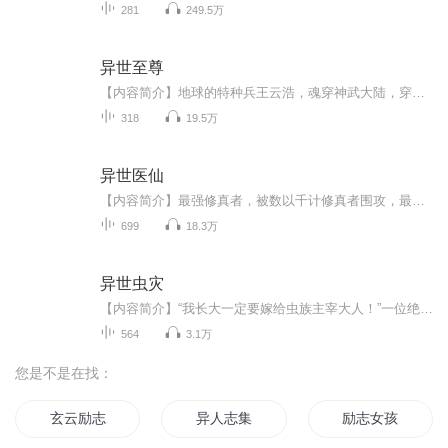
281
249.5万
异世至尊
【内容简介】地球的特种兵王云浩，魂穿神武大陆，穿越之后，踩天才，虐妖孽！破苍穹，逆乾坤，镇万天，踏破万界！开启一场与当世天才争锋角逐的逆天之旅。既然来了，那么我就要创造属于我的世界！让世人沉浮，让万界封我为至尊！【作者/主播简介】作者：蓝...
318
19.5万
异世医仙
【内容简介】最强修真者，被数以千计修真者围攻，最终转世异世。对方云来说，没有治不好的病，只要你能付出相应的代价。他炼制出来的丹药可以垄断整个漠北，他炼制的低级法宝更是被奉为神器。大魔法师向他请教魔法阵，炼金师向他请教炼器，炼药师向他请教...
699
18.3万
异世虫灾
【内容简介】“我长大一定要嫁给虫族主宰大人！”一位绝美的小LOLI憧憬的说道。那一日，人们不知道，也不记得，当年，祖先们面对如此可怕的虫海的崩溃，无力，恐惧。那一日，人们重新想起了，比亡灵天灾更可怕的灾难，因为，无可抵挡。【作者/主播】作者：...
564
3.1万
您是不是在找：
玄云励志
异人志集
励志女孩