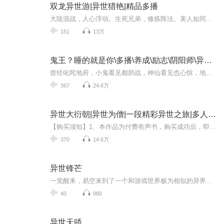
双龙异世游|异世猎艳|精品多播
大陆混战，人心浮动。生死兄弟，修炼阵法。美人如同妖姬，混战更似鬼魔……唯有至强至圣者，才能获得这片天地
151
13万
鬼王？睡的就是你\多播\养成\励志\阴阳师\异世\强势
曾经叱咤地府，小鬼看见都胆战，神仙看见也心惊，地藏王菩萨的心头肉二徒弟雨晴文因为与顶头上司鬼王吵架，无意间惹下了弥天大祸被贬人间，投生成了一个普通上班族。为了重回地狱，她想尽办法在人间积攒功德，帮黑白无常勾魂，渡恶鬼入轮回，穿梭于活人与...
367
24.6万
异世大衍朝|异世为僧|一段精彩异世之旅|多人有声剧
【购买须知】1、本作品为付费有声书，购买成功后，即可收听。2、版权归原作者所有，严禁翻录成任何形式，严禁在任何第三方平台传播，违者将追究其法律责任。3、如在充值／购买环节遇到问题，您可通过页面右上方按钮，将页面分享至微信内使用微信支付完成购...
370
14.6万
异世锋芒
一觉醒来，易空来到了一个和游戏世界极为相似的异界， 他有着游戏人物中的各种技能； 他有着鉴定物品使之成为自己装备的能力； 他的身体素质也会同游戏人物一般随着等级提升而增强； 在面对异界的强者，魔兽，巨龙时，他可以毫无畏惧，轻松屠杀...... 可是...
40
980
异世天骄