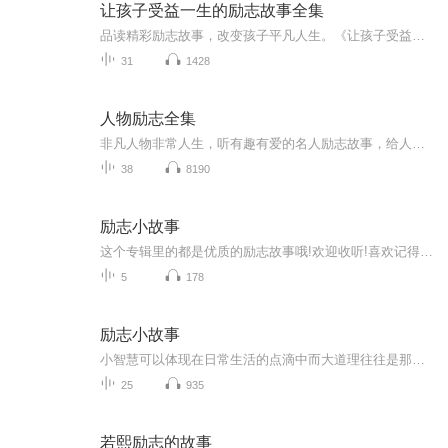
让孩子受益一生的励志故事全集
品读精彩励志故事，改变孩子平凡人生。《让孩子受益一生的励志故事全集》一书，根据现在青少年的特点和迫切需要，精选与时代精神结合紧密、弘扬奋发向上、努力拼搏主旋律的200多则历史故事，从努力进取、明确目标、培养冒险勇气、顽强拼搏、坚持学习、历练...
31
1428
人物励志全集
非凡人物非常人生，听有趣有爱的名人励志故事，给人生不一样的启示。感受他们发自内心的人生感悟。
38
8190
励志小故事
这个专辑里的都是优质的励志故事哦!欢迎收听!喜欢记得订阅关注啊
5
178
励志小故事
小智慧可以体现在日常生活的点滴中而大道理往往是那些深刻且普通的人生哲理这些小故事虽然简短但往往能够启发我们思考
25
935
若熙励志的故事