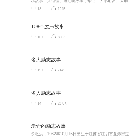
小故事，大道理。通过听故事，帮助广大小朋友、大朋友提升信心，树立远大理想，成就他人，成就自我。
18
1045
108个励志故事
107
8563
名人励志故事
197
7445
名人励志故事
14
26.8万
老俞的励志故事
俞敏洪，1962年10月15日出生于江苏省江阴市夏港街道，新东方教育集团创始人，英语教学与管理专家。担任新东方教育集团董事长、洪泰基金联合创始人、中国青年企业家协会副会长、中华全国青年联合会委员等职。1980年考入北京大学西语系，本科毕业后留校任教;...