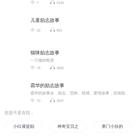
7
3144
儿童励志故事
20
953
猫咪励志故事
一只猫的蜕变
75
3005
霜华的励志故事
霜华的故事会，励志、恐怖、情感、爱情故事，后续陆续推出专辑。希望大家支持我，有要求可以在评论区回复霜华，霜华会积极满足听众的需求，谢谢大家支持。
70
2547
您是不是在找：
小白灌篮励志记
神奇宝贝之励志人生
寒门小伙的励志人