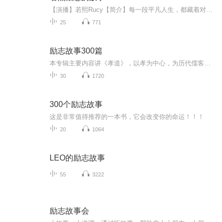
【演播】若熙Rucy【简介】每一段平凡人生，都藏着对抗困境的勇气；每一个微小坚持，都在积蓄照亮前路的力量。本专辑甄选数十个直击人心的励志故事，既有平凡人的逆袭瞬间，也有追梦者的坚韧独白，更有穿越迷茫的智慧启迪 。我们以温暖笔触记录成长，用真实...
25
771
励志故事300篇
本专辑主要内容讲《孝道》，以孝为中心，为历代儒客尊崇，阐述了儒家的伦理思想。 “夫孝，天之经也，地之义也，人之行也。”指出孝是诸德之本，认为“人之行，莫大于孝”，国君可以用孝治理国家，臣民能够用孝立身于家。 全心读书会，与您分享，共同成长...
30
1720
300个励志故事
这是非常值得推荐的一本书，它会改变你的命运！！！
20
1064
LEO的励志故事
55
3222
励志故事会