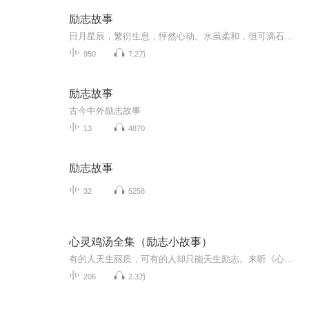
励志故事
日月星辰，繁衍生息，怦然心动。水虽柔和，但可滴石穿。人若平和，定能春风化雨。所以人活一世，最好的养生是养情绪。真正的独立是情绪的独立！聆听故事，品味人生！
950
7.2万
励志故事
古今中外励志故事
13
4870
励志故事
32
5258
心灵鸡汤全集（励志小故事）
有的人天生丽质，可有的人却只能天生励志。来听《心灵鸡汤》吧，年轻时吃过的苦，都会成为你未来的路，从此让你的人生与众不同！人不只胃肠有饥渴感，心灵也要给养，于是就有了“心灵鸡汤”。心灵鸡汤可以护养心灵，是一种对心灵有帮助的东西。当前快节奏...
206
2.3万