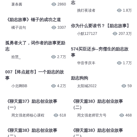
志
薯条酱
2860
挑灯夜读者
1.8万
《励志故事》锤子的成功之道
你为什么要读书？【励志故事】
橘子说句
3307
小默127127
207.3万
孤勇者火了，词作者的故事更励
志
574买臣还乡--穷儒生的励志故
事
拾慧_
2.7万
华音李庆丰
1.7万
007【终点超市】一个励志的故
事
励志狗狗
小北啊BB
4.2万
太阳城2022
59
《聊天篇37》励志创业故事
《聊天篇38》励志创业故事
（一）
（二）
周文强老师核心课程
618
周文强老师官方号
468
《聊天篇38》励志创业故事
《聊天篇38》励志创业故事
（二）
（二）