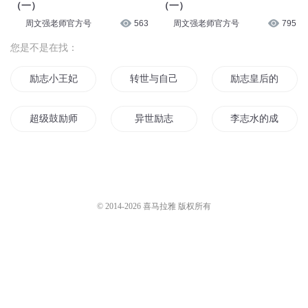
（一）
（一）
周文强老师官方号
563
周文强老师官方号
795
您是不是在找：
励志小王妃魔君大人请笑纳
转世与自己作战的励志人生
励志皇后的成长记
超级鼓励师
异世励志
李志水的成长故事
穿越之女汉子励志演义
小白灌篮励志记
励志修神传
魔王很励志
玄云励志
重生之励志人生
© 2014-
2026
喜马拉雅 版权所有
励志青春不负你
单生狗励志记
快穿之励志女王
奴隶阿飞的励志人生传
励志女孩
寒门小伙的励志人