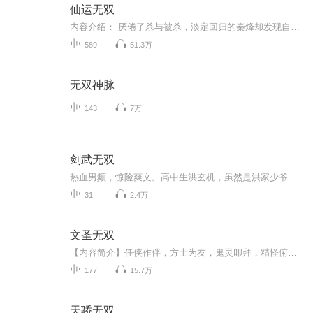
仙运无双
内容介绍： 厌倦了杀与被杀，淡定回归的秦烽却发现自己无法淡定下去，居然获得了修真的能力，而且发现这个世界跟自己之前的认识，有很大的不同。作者介绍：洛雷主播介绍：丛大伟，有声小说播讲者，网名：笑容可怕，主要作品《唐寅在异界》《蜀山》《诡夜娃娃》购买须知： 1、本作品为付费有声书，前100集为免费试听，预计589集；购买成功后，即可收听，可下载重复收听。2、版权归原作者所有，严禁翻录成任何形式，严禁在任何第三方平台传播，违者将追究其法律责任。3、在购买...
589
51.3万
无双神脉
143
7万
剑武无双
热血男频，惊险爽文。高中生洪玄机，虽然是洪家少爷，却被堂哥陷害，险些死在悬崖下。可是，他不仅没有死亡，反而练就神器法诀。此时，灾难降临，整个青州市被无数怪物包围。就在众人绝望之际，洪玄机挺身而出。一人一剑，巅峰不败，天下无双！喜马拉雅出...
31
2.4万
文圣无双
【内容简介】任侠作伴，方士为友，鬼灵叩拜，精怪俯首！天下知——恩师在上，文有苏昂！【作者/主播简介】作者：浪漫青蛙，网络小说作家。主播：阅益有声【购买须知】1、本作品为付费有声书，前60集为免费试听，购买成功后，即可收听，可下载重复收听。2、...
177
15.7万
天骄无双