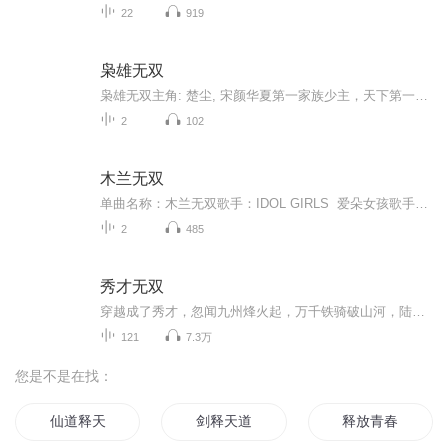
22
919
枭雄无双
枭雄无双主角: 楚尘, 宋颜华夏第一家族少主，天下第一奇门传人楚尘，学成下山途中，意外封印了自己的双魂五魄，当了五年的傻子上门女婿。如果想阅读文字完整版小说，请到微信搜一搜中搜索公众号【书粉】关注并回复数字：【802】，就可以阅读并收听全文
2
102
木兰无双
单曲名称：木兰无双歌手：IDOL GIRLS 爱朵女孩歌手分类：华语组合歌曲风格：流行Pop发行时间：2019年12月16日唱片公司：北京人见人爱文化传媒有限公司发行公司：百态文化专辑简介 爱朵女孩最新单曲《木兰无双》，气势恢宏的旋律、大气磅礴的歌词...
2
485
秀才无双
穿越成了秀才，忽闻九州烽火起，万千铁骑破山河，陆尘笙抬眼看向蛮夷，懂得现代工业技术的他，要再延续汉族辉煌万万年...
121
7.3万
您是不是在找：
仙道释天
剑释天道
释放青春