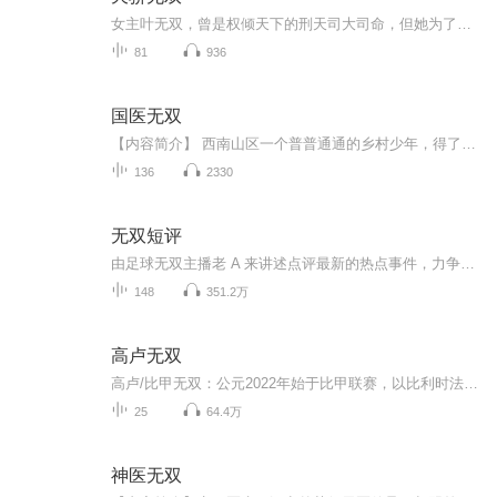
女主叶无双，曾是权倾天下的刑天司大司命，但她为了妹妹，选择放弃权势，隐居都市。东瀛人祸乱大夏边境，同时成立黑山社，在江南之地作乱，刑天司现任司主玉罗刹，请叶无双出山，但叶无双以不想打扰妹妹安定生活为由，放弃出山。妹妹叶晓雪加入江城总督高...
81
936
国医无双
【内容简介】 西南山区一个普普通通的乡村少年，得了神医传承，从大学开始，开启了自己开挂的人生。【购买须知】 1、本作品为付费有声书，会员免费收听，非会员购买成功后，即可收听，可下载重复收听。 2、版权归原作者所有，严禁翻录成任何形式，严禁在任...
136
2330
无双短评
由足球无双主播老 A 来讲述点评最新的热点事件，力争做到短小精悍，而又紧贴时事，在第一时间送上我最热辣的点评和观点。大多数内容和体育及足球有关，但也不排除会出现一些让人意外的话题。
148
351.2万
高卢无双
高卢/比甲无双：公元2022年始于比甲联赛，以比利时法语区瓦隆为初始基点并大幅延伸到包括比利时，法国，卢森堡，瑞士，摩纳哥等在内的整个法语高卢文化区的一档综合性节目。它不仅仅是一个播客，也不只是一个体育节目，而是一个法语区文化共同爱好者的交流...
25
64.4万
神医无双