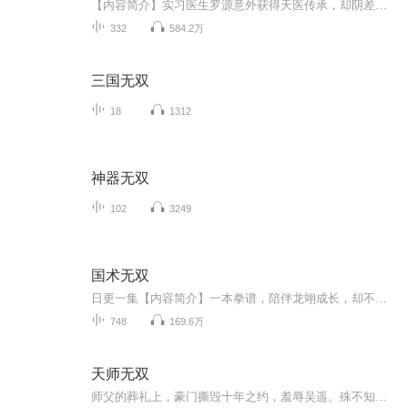
【内容简介】实习医生罗源意外获得天医传承，却阴差阳错卷入各种争斗，从此开始一段小人物崛起奋斗不息的故事【作者简介】天才魔术师，人气网络作家，擅长都市生活类文，代表作《神医无双》。【主播简介】南瓜楠少迦绾【购买须知】1、本作品为付费有声书，前30集为免费试听，每天更新2集，购买成功后，即可收听，可下载重复收听。2、严禁翻录，严禁转载传播，违者将追究法律责任。3、如在充值／购买环节遇到问题，您可通过页面右上方按钮，将页面分享至微信内使用微信支付完成购买。4、您有任何...
332
584.2万
三国无双
18
1312
神器无双
102
3249
国术无双
日更一集【内容简介】一本拳谱，陪伴龙翊成长，却不知，他是百年难遇的练武奇才，体内拥有极强血脉。不管前路坎坷，龙拳一出，荡平一切，气可破云霄，拳脚震八方。金钱，权利，美女，尊敬，只靠龙拳战天下。【作者/主播简介】作者：左耳听月，网络小说作家...
748
169.6万
天师无双
师父的葬礼上，豪门撕毁十年之约，羞辱吴遥。殊不知他天赋卓绝，早已继承衣钵。今天师入世，定扬名天下，举世无双！如果想阅读文字完整版小说，请到微信搜一搜中搜索公众号【书班】关注并回复数字：【751】，就可以阅读全文