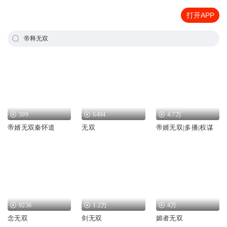
打开APP
帝释无双
599
6494
4.7万
帝婿无双秦怀道
无双
帝婿无双|多播|权谋
9256
1.2万
4万
念无双
剑无双
媚者无双