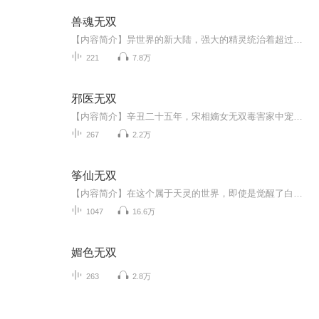
兽魂无双
【内容简介】异世界的新大陆，强大的精灵统治着超过一半的疆域，势力分散的人族争斗不休，神秘孤傲的妖魔潜藏沼泽山丘，弱小的兽族在精灵的压迫下忍辱俯首步步退让…但是，当雷昂莅临这个世界，成为兽族最具天赋的兽魂武士，一切随之发生了改变！兽魂咆哮...
221
7.8万
邪医无双
【内容简介】辛丑二十五年，宋相嫡女无双毒害家中宠妾，由于此女心思歹毒屡教不改故宋相忍痛请出家法后在族谱中除去其姓名，任其自生自灭。八年后，京城秦家为救秦老夫人，在外寻来江湖闻名已久的邪医，却以秦老夫人外孙女无双名义入府。从此……【作者/主...
267
2.2万
筝仙无双
【内容简介】在这个属于天灵的世界，即使是觉醒了白色废灵，她也势必要走出一条属于自己的巅峰之路。【作者/主播】作者：沄上埖，网络小说作家。主播：声音畅想者【购买须知】1、本作品为付费有声书，前160集为免费试听，购买成功后，即可收听，可下载重复...
1047
16.6万
媚色无双
263
2.8万