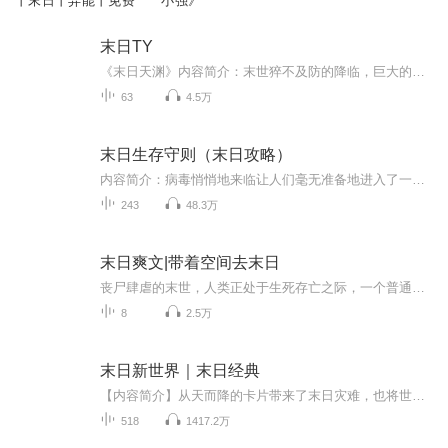
丨末日丨异能丨免费
小强》
末日TY
《末日天渊》内容简介：末世猝不及防的降临，巨大的红毛怪物在文明的废墟间出没，死者复生为可怖的活尸； 翼龙与苍鹰共舞，恐龙和猛兽荒野咆哮，蓝鲸蛇颈龙在深海游弋； 金属却莫名消失，现代科技瞬间崩溃，人类文明何去何从？ 沈弈辰从黄河边的古村走出，古老棺椁，神秘雾区，通天神木，泱泱河洛，在浩劫废土中挣扎辗转，斥问上苍！！！
63
4.5万
末日生存守则（末日攻略）
内容简介：病毒悄悄地来临让人们毫无准备地进入了一个暗黑的时代！这样的时代中究竟要如何生存？感染者丧尸的突然出现和人类究竟有这怎样千丝万缕的关系？这是一个暗黑的时代！这是一个疯狂的时代！这里有最真的兄弟情！有最动人心弦的爱情！还有最默契的...
243
48.3万
末日爽文|带着空间去末日
丧尸肆虐的末世，人类正处于生死存亡之际，一个普通现代人来到这个世界，在他的带领下，人类为生存而激情燃烧的战斗，脆弱却充满活力！生命的升华来自与恶劣环境的搏斗，书中有你我想要的激情与热血！末日 丧尸 小说交流群334242775
8
2.5万
末日新世界｜末日经典
【内容简介】从天而降的卡片带来了末日灾难，也将世界带入了新的纪元。食物卡、生物卡、装备卡、元气卡……这是一个崭新的世界，作为一个在新世界有着三年生存经验的人来说，重新回到起点，他的人生路会不会大不一样？文字版权方：阅文听书【作者/主播简介...
518
1417.2万