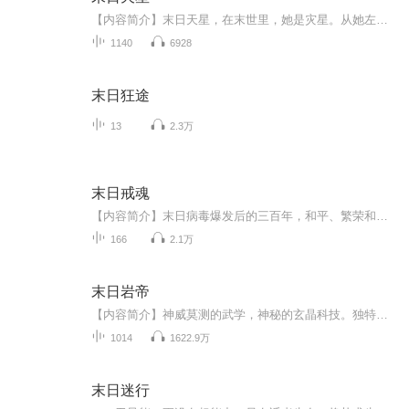
【内容简介】末日天星，在末世里，她是灾星。从她左膝散发而出的浅黄气体，可以让变异的生物疯狂……夜天星，在末世苦苦挣扎了九个月后死去时，心里只有一个念头。如果可以重来一次，她一定会跟与她相依为命十多年的一对双胞弟弟断绝关系，一定会跟与她有...
1140
6928
末日狂途
13
2.3万
末日戒魂
【内容简介】末日病毒爆发后的三百年，和平、繁荣和人类越来越遥远，人类不但没能夺回地球的控制权，反而生存的问题越来越严峻。幸存者活在高高的巨壁内，建立新的秩序。三百年的安稳让大部分的人认为巨壁内是绝对的安全，所以人们开始为了权力和金钱明争...
166
2.1万
末日岩帝
【内容简介】神威莫测的武学，神秘的玄晶科技。独特的岩系异能，诡异的特长丧尸。强悍的特征变异兽，诡秘的时空遗迹。尽在，末日岩帝！【作者/主播简介】作者：墨来疯，网络小说作家。主播：驴蛋先生。【购买须知】1、本作品为付费有声书，前105集为免费试...
1014
1622.9万
末日迷行