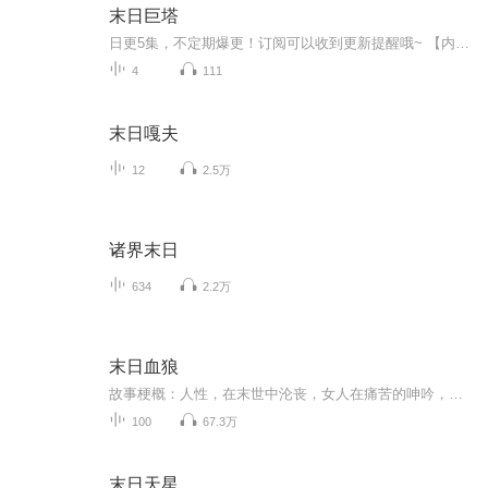
末日巨塔
日更5集，不定期爆更！订阅可以收到更新提醒哦~ 【内容简介】 《末日巨塔(基地组织与9·11之路译文纪实)》由劳伦斯·赖特著，记述的是：2001年9月11日，美国本土遭遇***严重的恐怖袭击。四架波音客机被劫，先后撞击世贸中心双塔和国防部五角大楼，从而...
4
111
末日嘎夫
12
2.5万
诸界末日
634
2.2万
末日血狼
故事梗概：人性，在末世中沦丧，女人在痛苦的呻吟，血腥暴力充斥着大地每一个角落，血狼们，准备好了吧！（注：胆小或有心脑血管疾病者甚入，未成人者慎入）人性，在末世中沦丧，女人在痛苦的呻吟，血腥暴力充斥着大地每一个角落，血狼们，准备好了吧！（注：胆小或有心脑血管疾病者甚入，未成人者慎入）...
100
67.3万
末日天星