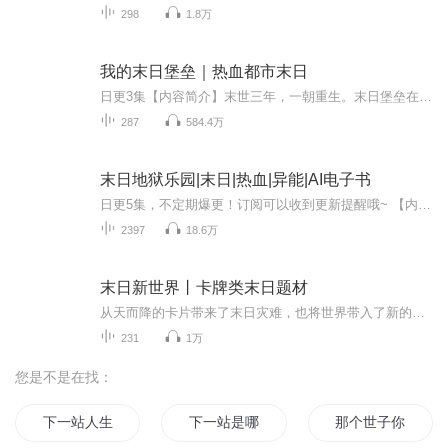
298
1.8万
我的末日堡垒｜热血都市末日
日更3集【内容简介】末世三年，一朝重生。末日堡垒在手，这地球，我说了算！【作者/主播简介】作者：飞猫鼠，网络小说作家。主播：迦南love【购买须知】1、本作品为付费有声书，前43集为免费试听，购买成功后，即可收听，可下载重复收听。2、版权归原作者...
287
584.4万
末日地狱乐园|末日|热血|异能|AI电子书
日更5集，不定期爆更！订阅可以收到更新提醒哦~ 【内容简介】 玉州大学，丧尸肆虐。秦风，医学院精英，冷静如冰，目睹挚友惨死，背负罪疚与生存压力。他与队友王科，在丧尸横行的黑夜，追踪神秘的黑暗光柱，那或许是答案的关键。他们冒险闯入医学院密室，...
2397
18.6万
末日新世界丨卡牌类末日题材
从天而降的卡片带来了末日灾难，也将世界带入了新的纪元。食物卡、生物卡、装备卡、元气卡……这是一个崭新的世界，作为一个在新世界有着三年生存经验的人来说，重新回到起点，他的人生路会不会大不一样?
231
1万
您是不是在找：
下一站人生
下一站是哪
那个世子你站住