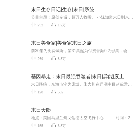
末日生存日记|生存|末日|系统
节目主题：原创专辑，超万人收听。 小陈知道末日到来提前发育，统治世界。人物介绍： 小陈:12岁，帅气，很聪明。在末日爆发时期的团队领导作用。 吴泽:13岁，实力派，说啥就干啥，超级发育超级猛 白浩:11岁，很胖，力气特别大，后期发育比较慢 郭某人:人物...
232
1.2万
末日美食家|美食家末日之旅
前30集为免费试听，第31集起为付费音频0.2元/集，会员免费收听；【内容介绍】 开局赠送了个小萝莉，秦歌表示愁白了头。好在咱们有厨艺傍身，操碎了老父亲的心。眼瞧着餐馆的生意越来越好，天天种种地、养养花、做做菜、带带女儿，生活美滋滋！没...
269
8.3万
基因暴走：末日最强吞噬者|末日|异能|废土
末日降临，东海市沦为废墟。朱大川在尸潮中目睹挚爱惨死，意外觉醒吞噬异能的系统，代价是基因暴走风险。他从蝼蚁蜕变为强者，却在力量中迷失。冷峻医生、魅惑操控者、背负过往的改造人，众人交织出救赎之网。当‘新希望城’升起旗帜，真相浮现——人类竟...
128
562
末日天陨
地点：美国马里兰州戈达德太空飞行中心 时间：2020年4月1日上午10点15分 汤姆是戈达德太空飞行中心负责哈勃望远镜远程数据传输的主管，负责4个工作团队的协调，以及重大讯息的直接处理权力。在他的办公桌上，并排放着4部电话，其中3部是鲜艳的红...
155
6.3万