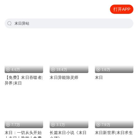
打开APP
末日异站
4.6万
18.4万
1.6万
【免费】末日吞噬者|
末日异能除灵师
末日
异界|末日
7.7万
3.1万
7.9万
末日：一切从头开始
长篇末日小说《末日
末日新世界|末日求生