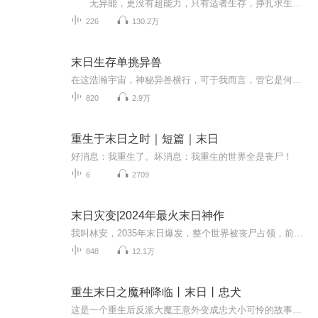
无异能，更没有超能力，只有适者生存，挣扎求生，为生存拼尽全力。末日突然降临，作为幸存者的你是为了生存不择手段，随意剥夺别人的生存机会；还是人不犯我我不犯人，人若犯我我必犯人；还是努力帮助弱者，展现自己的仁慈之心？ 在末日世界，没有法律的制裁，没有道德的准绳，没有舆论的谴责，更没有对错，一切只是为了人类最原始的本能——活下去。本书的主人公刘小米只是一个普普通通踏入社会不久的普通上班族，作为一个小人物，他没有什么雄心壮志，甚至有点安于现状，不思进取，当被毫无准备地扔进末世这...
226
130.2万
末日生存单挑异兽
在这浩瀚宇宙，神秘异兽横行，可于我而言，管它是何种奇异之兽，只要能吃，皆会成为我口中之食。我将穿越星际，探寻那些未知的美味，以无畏之姿面对一切挑战，让所有异兽在我的食欲面前颤抖。在这场星际美食之旅中，我将凭借勇气和智慧，尽享舌尖上的宇宙...
820
2.9万
重生于末日之时｜短篇｜末日
好消息：我重生了。坏消息：我重生的世界全是丧尸！
6
2709
末日灾变|2024年最火末日神作
我叫林安，2035年末日爆发，整个世界被丧尸占领，前世我心怀善良却被爱人背叛被丧尸分食，那么这一次，我选择杀戮。 我于死亡中重生，亦如烈日下的罪恶，欢迎收听末日灾变，期待您的点赞，收藏和评论。非常感谢
848
12.1万
重生末日之魔种降临丨末日丨忠犬
这是一个重生后反派大魔王意外变成忠犬小可怜的故事。楚千寻重生回末日之初，她发誓这一辈子一定要过好一点，活久一点，离那些危险的人和事都远远的。某日她无意间救了一个不死系的男人，洗白白之后，楚千寻惊悚的发现此人便是末日后期臭名昭著，冷血无情...