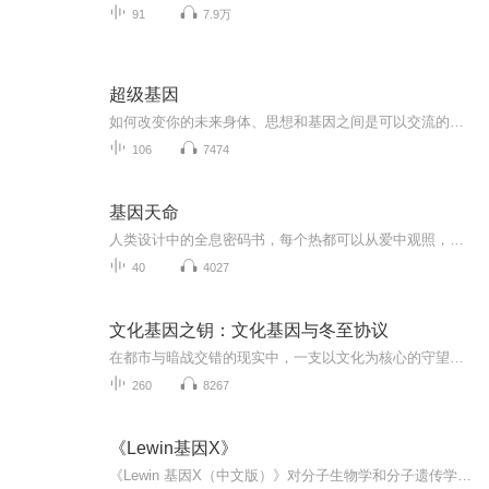
91
7.9万
超级基因
如何改变你的未来身体、思想和基因之间是可以交流的。了解超级基因就拥有了通向全面健康幸福的钥匙。
106
7474
基因天命
人类设计中的全息密码书，每个热都可以从爱中观照，进入悉地境界
40
4027
文化基因之钥：文化基因与冬至协议
在都市与暗战交错的现实中，一支以文化为核心的守望者(三位北漂女孩与程序员组成的团队），对抗试图以专利、基因与克隆标准化全球传统的跨域集团。她们以活水、声纹为载体，将‘活态传承’编码进去中心化网络，追索历史遗绪与‘蛇缠剑’纹章的真相，直面‘...
260
8267
《Lewin基因X》
《Lewin 基因X（中文版）》对分子生物学和分子遗传学进行了精彩的论述，内容涵盖了基因的结构、序列、组织和表达，是分子生物学和分子遗传学经典的名著之一，是生命科学各个分支学科的师生和研究人员的教科书和参考读物。