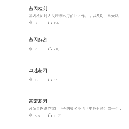
基因检测
基因检测对人类精准医疗的巨大作用，以及对儿童天赋的早期筛查，有着难以想象的精准判断。
3
1569
基因解密
26
2.8万
卓越基因
12
371
富豪基因
改编自网络作家叫花子的知名小说《单身有爱》由一个离奇的征婚启事，牵出的一段不为人知的秘事男主贾小康真的是个屌丝吗？白富美的甄好，为何会与初恋不辞而别？是上天的眷顾，还是命运的捉弄？
300
4.1万