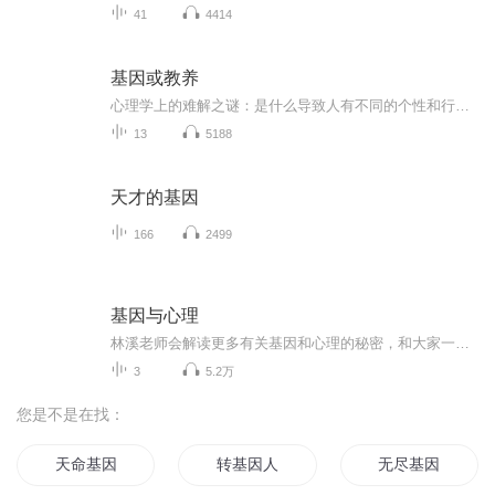
41
4414
基因或教养
心理学上的难解之谜：是什么导致人有不同的个性和行为？ 这不只是先天（遗传）和后天（环境）的问题，因为即使是基因极为相似且成长背景相当一致的同卵双胞胎，个性都不一样。 如果心理学连双胞胎的相异性都无法解释，更遑论其他人与人之间的差异－－为什么没有完全相同的两个人？ 作者深入检视了从社会心理学的传统实验到神经科学的最新领域，包括双胞胎研究、观察自闭儿、猩猩甚至蚂蚁。 最后她终于得到了自佛洛伊德以来，第一个有关“个性”的完整理论：以演化心理学为基础，哈里斯以地位系统、社会化系统和关系系统这三种心理机制，精辟入里地为我们解开了人格差异之谜。
13
5188
天才的基因
166
2499
基因与心理
林溪老师会解读更多有关基因和心理的秘密，和大家一起探索我们更多的未知世界。 林溪：知名心理学家，明星私人心理医生，企业EAP顾问，生涯职业咨询顾问，多家500强企业特聘导师，解决问题的指引者。长居喜马拉雅等专业榜单前列，被誉为“最美读心女神”。
3
5.2万
您是不是在找：
天命基因
转基因人
无尽基因