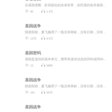
在基因垄断、阶层固化的未来世界，贫民窟的低等基因者雷恩，为活下去在医疗垃圾堆里搜寻一线生机。濒死之际，他吞下一支废弃的幽蓝基因样本，从此被卷入命运的漩涡 —— 右眼泛起诡异荧光，身体逐渐异化，既获得吞噬基因的力量，也背负随时崩溃的诅咒。巡...
90
1.4万
基因战争
阴差阳错，夏飞服用了一瓶没有商标，没有日期，没有说明，没有产地的四无基因优化液。我们的故事就从这里开始……
1375
6.5万
基因密码
基因是遗传的基本单元，携带有遗传信息的DNA或RNA序列，通过复制，把遗传信息传递给下一代，指导蛋白质的合成来表达自己所携带的遗传信息，从而控制生物个体的性状表达。基因检测是通过血液、其他体液、或细胞对DNA进行检测的技术，是取被检测者外周静脉血或其他组织细胞，扩增其基因信息后，通过特定设备对被检测者细胞中的DNA分子信息作检测，分析它所含有的基因类型和基因缺陷及其表达功能是否正常的一种方法，从而使人们能了解自己的基因信息，明确病因或预知身体患某种疾病的风险。基因检测可以诊断...
13
5888
基因战争
阴差阳错，夏飞服用了一瓶没有商标，没有日期，没有说明，没有产地的四无基因优化液。我们的故事就从这里开始……
161
5576
基因战争