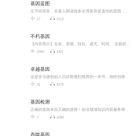
基因蓝图
文字转语音，非真人朗读很多生理差异是遗传的原因：对所以基因是心理形成的基础：对所以基因是影响心理的主要因素：哈？同卵双胞胎比异卵兄弟更像：对遗传导致了同卵双胞胎会得相同的病：对所以同卵双胞胎的人生际遇类似：以偏概全了吧而且同卵双胞胎的人...
17
2112
不朽基因
【内容简介】生命、吞噬、转化、虚无、时间。 全新的道路，基因武道！ 基因学顶梁柱来到五州，是意外还是必然？ 周枍堂：我自己也不知道自己怎么死，只要不死，总是能做到的。【作者/主播】作者简介：soul舞冰，主要代表作品：《不朽基因》，《幻影至尊》...
1065
18万
卓越基因
这是亚马逊创始人贝佐斯激烈推荐的一本书，他特别推荐原英文版的第84页。在中办理我不知道是具体内容，干脆整本书奉献给各位。本书的初版创作于1992年，吉姆•柯林斯和他的导师比尔•拉齐尔在书中探讨了如何帮助企业实现从初创到卓越。升级出版的《卓越基...
31
4275
基因检测
正确的道路来自正确的选择！创业领域知识内容服务商，我相信你，通过学习应用，一定能够实现你的梦想与价值,只求知识最牛逼，只求连接更鲜活，互联网营销商学院首席讲师陆瑶老师，欢迎交流学习，微 信，18073666293
7
1090
吞噬基因