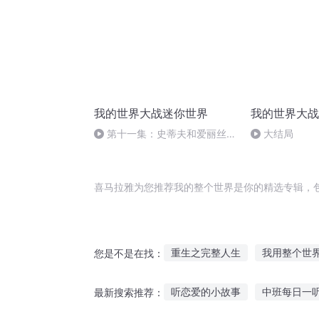
我的世界大战迷你世界
我的世界大战
第十一集：史蒂夫和爱丽丝奉
大结局
命攻打迷你世界
喜马拉雅为您推荐我的整个世界是你的精选专辑，
重生之完整人生
我用整个世
您是不是在找：
我用一生赴你整个青春
整蛊
听恋爱的小故事
中班每日一
最新搜索推荐：
执着一整个青春
我整个人都