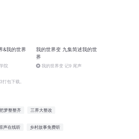
世界&我的世界
我的世界变 九集简述我的世
界
学院
我的世界变 记9 尾声
3打包下载。
把梦整整齐
三界大整改
蛊系统
我和你错过了一整个青春
原声在线听
乡村故事免费听
整江山