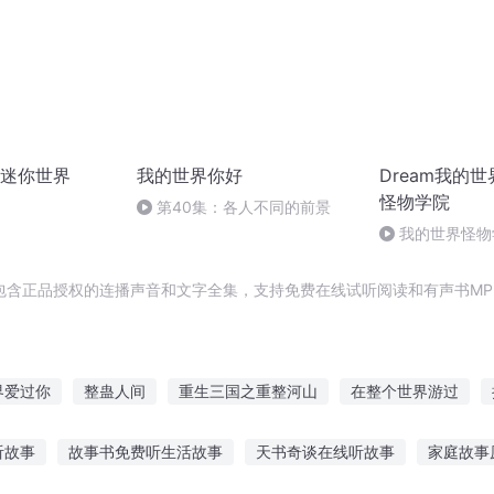
迷你世界
我的世界你好
Dream我的
怪物学院
第40集：各人不同的前景
我的世界怪物
包含正品授权的连播声音和文字全集，支持免费在线试听阅读和有声书MP
界爱过你
整蛊人间
重生三国之重整河山
在整个世界游过
西游
不会完整的世界与每一个我
不完整时光
整蛊小神
整
听故事
故事书免费听生活故事
天书奇谈在线听故事
家庭故事
穿越啦
重整山河到三国
这以后可咋整
让在下来整个活
再