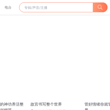
电台
的神功养活整
故宫书写整个世界
管好情绪你就