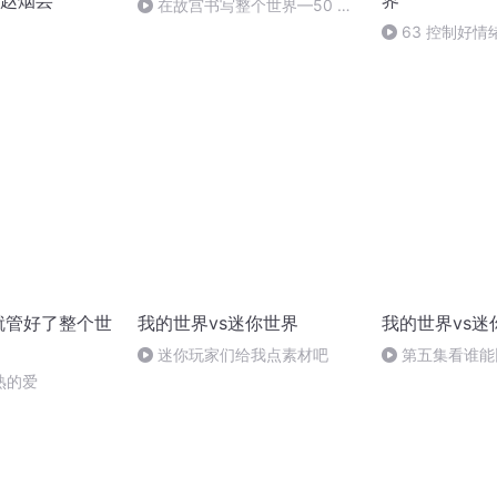
赵烟芸
界
在故宫书写整个世界—50 完
结篇
63 控制好
气（完）
就管好了整个世
我的世界vs迷你世界
我的世界vs迷
迷你玩家们给我点素材吧
第五集看谁能
熟的爱