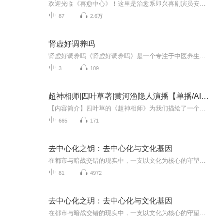
欢迎光临《喜愈中心》！这里是治愈系即兴喜剧演员安放旺盛表达欲轻松漫谈的放松空间。洗去精神内耗，开启“发疯”模式～即兴喜剧演员冲冲和小马因热爱即兴喜剧而结识并成为形影不离的闺蜜。我们每周会约朋友来分享生活故事，探讨喜剧表演，聊聊书影视综，...
87
2.6万
肾虚好调养吗
肾虚好调养吗《肾虚好调养吗》是一个专注于中医养生的音频专辑，它旨在向广大听众普及肾脏健康知识，提供简单易行的调养方法。这个专辑的内容是专业的医学科普文章的音频版本。专辑内容涵盖了肾脏的基本功能、常见的肾脏问题、中医如何看待肾虚、以及如何...
3
109
超神相师|四叶草著|黄河渔隐人演播【单播/AI】悬疑灵异道门传奇
【内容简介】四叶草的《超神相师》为我们描绘了一个神秘的故事。林风是一个神秘道门的优秀弟子，按照师门的要求，他来到民间用所学到的本事，一面自谋生路体验红尘，一面行侠仗义扶正祛邪，同时提高自己的修为。他进入一家金融公司，当了总监，即为公司创...
665
171
去中心化之钥：去中心化与文化基因
在都市与暗战交错的现实中，一支以文化为核心的守望者，对抗试图以专利、基因与克隆标准化全球传统的跨域集团。她们以活水、声纹为载体，将‘活态传承’编码进去中心化网络，追索历史遗绪与‘蛇缠剑’纹章的真相，直面‘冬至协议’的收割程序，最终以母树...
81
4972
去中心化之玥：去中心化与文化基因
在都市与暗战交错的现实中，一支以文化为核心的守望者，对抗试图以专利、基因与克隆标准化全球传统的跨域集团。她们以活水、声纹为载体，将‘活态传承’编码进去中心化网络，追索历史遗绪与‘蛇缠剑’纹章的真相，直面‘冬至协议’的收割程序，最终以母树...