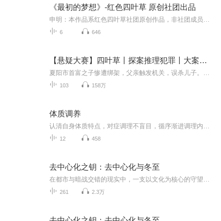
《最初的梦想》-红色四叶草 原创社团出品
申明：本作品系红色四叶草社团原创作品，非社团成员不得转发！如有盗用转载一经发现一律追究法律责任！如需合作请联系社长魔音苏打。
6
646
【悬疑大赛】四叶草丨探案推理犯罪丨大案要案丨连环凶杀
夏阳市首富之子惨遭绑架，父亲触发机关，误杀儿子。房产销售公司的老板被人吊死,好友被割去手指和舌头后，钉死在仓库的墙上。自杀的女孩梅瑰,被老师和同学诬陷为：”卖淫女”
103
158万
体质调养
认清自身体质特点，对症调理不盲目，循序渐进调理内在状态，由内而外筑牢健康根基，轻松养出平稳好体魄。
12
458
去中心化之钥：去中心化与冬至
在都市与暗战交错的现实中，一支以文化为核心的守望者，对抗试图以专利、基因与克隆标准化全球传统的跨域集团。她们以活水、声纹为载体，将‘活态传承’编码进去中心化网络，追索历史遗绪与‘蛇缠剑’纹章的真相，直面‘冬至协议’的收割程序，最终以母树...
261
2.3万
去中心化之钥：去中心化与冬至