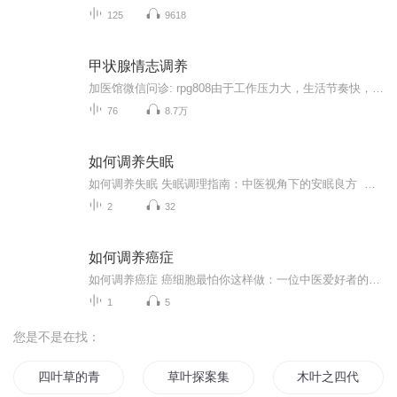
125
9618
甲状腺情志调养
加医馆微信问诊: rpg808由于工作压力大，生活节奏快，再加上外在环境及遗传的因素，诱发出了许多种甲状腺自体免疫性疾病。中医有“怒伤肝，思伤脾，气生百病”的说法，只要是所有负面的过度反应，都会使人体释放有害健康的物质，造成人体的正常生理机能紊乱和损害。一代宗师开设甲状腺情志调养课程，每天花5分钟，拥有健康心灵，远离甲状腺疾病困扰！每周一、三、五下午15.00定时更新，感谢您的订阅关注！...
76
8.7万
如何调养失眠
如何调养失眠 失眠调理指南：中医视角下的安眠良方 当代人的失眠问题，已经严重到连数羊APP都要崩溃的地步。有多少人躺在床上刷手机到凌晨三点，第二天顶着熊猫眼发誓"今晚一定早睡"，结果又陷入同样的循环？中医认为，失眠不是简单的"睡不着"，而是身...
2
32
如何调养癌症
如何调养癌症 癌细胞最怕你这样做：一位中医爱好者的抗癌手记 隔壁老王查出肺结节那天，整个小区微信群都在转发抗癌食谱。我握着祖传的《黄帝内经》抄本突然意识到，现代人对抗癌症就像在游戏里打BOSS——疯狂堆装备却总忘了补血条。今天咱们不聊那些...
1
5
您是不是在找：
四叶草的青春年华
草叶探案集
木叶之四代的影子