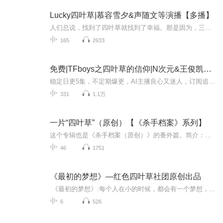
Lucky四叶草|慕容雪夕&声随文等演播【多播】
人们总说，找到了四叶草就找到了幸福。那是因为，三叶草的一叶草代表希望；二叶草代表付出；三叶草代表爱；而稀有的四叶草——就是幸福。 她，慕容依琳，是集刁蛮霸道与一身的“小”女生。 他，南宫凌霄是集专情专一于一身的好男友。 一个，对待谁都是大大...
165
2633
免费|TFboys之四叶草的信仰|N次元&王俊凯&王源
稳定日更5集，不定期爆更，AI主播良心又迷人，订阅追更不迷路！ 【内容简介】 「TFBOYS」 何谓热爱？ 无非就是非你不可，想把一切认为好的都给你，相信自己会和你永远走下去。 青春里的我们会有几个热爱的人？这份“热爱”，又能持续多久？ “刚开始的...
331
1.1万
一片“四叶草”（原创）【《杀手档案》系列】
这个专辑也是《杀手档案（原创）》的番外篇。简介：学校里竟出现了一个“犯罪团伙”，而其中所有成员都互帮互利，并且利用高明的犯罪手法完成了一次又一次的抄袭计划。这个犯罪团伙的标志就是一片平平无奇的四叶草……然而，好景不长，数学老师双面死神很...
46
1751
《最初的梦想》—红色四叶草社团原创出品
️ 《最初的梦想》:每个人在小的时候，都会有一个梦想，它，陪伴着我们度过童年，青年，中年，甚至老年。有的人至死都还在追逐自己当初的梦想，有的人或许因为某种原因不得不放弃了曾经的梦想。亲爱的朋友，你最初的梦想是什么呢？你有没有放弃呢？关于你...
6
526