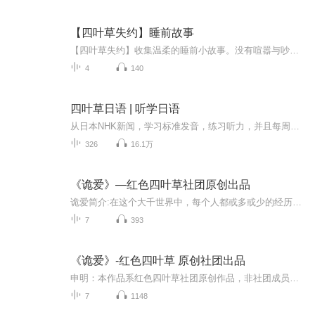
【四叶草失约】睡前故事
【四叶草失约】收集温柔的睡前小故事。没有喧嚣与吵闹，只用舒缓的声音，陪伴每一位小朋友静静入睡。愿夜色柔软，每个孩子都能拥有甜甜的梦境。
4
140
四叶草日语 | 听学日语
从日本NHK新闻，学习标准发音，练习听力，并且每周会从新闻日刊选取一个主题，从不同题材来学习日语。
326
16.1万
《诡爱》—红色四叶草社团原创出品
诡爱简介:在这个大千世界中，每个人都或多或少的经历过一些不能用科学解释的事情。那么，你有没有想过，那些匪夷所思的事情有没有可能是你已经离世的亲人，或者好友在为你指引什么呢？ 失去挚爱的林秋月会不会等来她的爱情呢？已经不在这个世界的李想是如...
7
393
《诡爱》-红色四叶草 原创社团出品
申明：本作品系红色四叶草社团原创作品，非社团成员不得转发！如有盗用转载一经发现一律追究法律责任！如需合作请联系社长魔音苏打。
7
1148