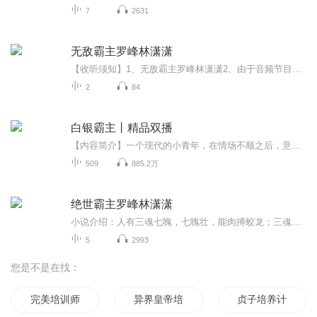
7
2631
无敌霸主罗峰林潇潇
【收听须知】1、无敌霸主罗峰林潇潇2、由于音频节目更新的比较慢，如想快速阅读小说文字版的全部章节，请在微信中搜索公/众/号【毛毛虫文学】，关注后，并在公/众/号中回复：【1085】，便可快速阅读小说文字版全集。（注意：需要在公/众/号中回复才有效哦）
2
84
白银霸主丨精品双播
【内容简介】一个现代的小青年，在情场不顺之后，意外的带着一本易筋经穿越到一个叫白银大陆的地方，他从一个铁匠的儿子，一步一个脚印，练神功，做生意，搞发明，办学校，拉队伍，搞传销，灭异族，保护人类逐步爬上巅峰的故事。【作者/主播简介】作者：醉...
509
885.2万
绝世霸主罗峰林潇潇
小说介绍：人有三魂七魄，七魄壮，能肉搏蛟龙；三魂升，可手摘日月！ 【收听须知】1、《绝世霸主罗峰林潇潇》2、由于音频节目更新的比较慢，如想快速阅读小说文字版的全部章节，请在微信中搜索公/众/号【毛毛虫文学】，关注后，并在公/众/号中回复：【57...
5
2993
您是不是在找：
完美培训师
异界皇帝培养计划
贞子培养计划