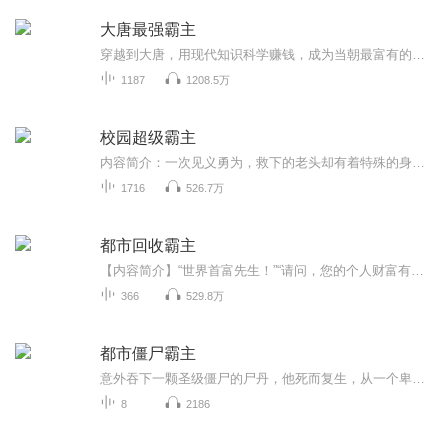
大唐最强霸主
穿越到大唐，用现代知识科学赚钱，成为当朝最富有的商人，钱财万贯，日进斗金，富可敌国，分土地，带动百姓一起发家致富，将大唐的经济推到最顶峰，引得万国朝拜！穿越到大唐，用现代知识科学赚钱，成为当朝最富有的商人，钱财万贯，日进斗金，富可敌国，分土地，带动百姓一起发家致富，将大唐的经济推到最顶峰，引得万国朝拜！听本书完本全集,请搜索微信公众号：非常好听 <...
1187
1208.5万
校园超级霸主
内容简介：一次见义勇为，救下的老头却有着特殊的身份，从此被不良师父丢进校园的吕石，有了不一样的人生。凭借着一身功夫和无敌医术，不仅获得了各色女孩的青睐，也使自己的人生走向了巅峰。温柔的美女教师、麻辣的靓丽师姐、还有性格不同的双胞胎姐妹花，校园之内他是小弟们羡慕的无敌霸主，校园之外……更是精彩无限，当广阔的天地逐渐被打开，原来，世界竟然如此精彩！ 作者：掠痕，知名网络作家。 讲播者：卖田，知名有声小说主播。 购买须知： 1、本作品为付费有声书，前299集为免费试听，每天更新4集，预计1700集；购买成功后，即可收听，可下载重复收听。 2、版权归原作者所有，严禁翻录成任何形式，严禁在任何第三方平台传播，违者将追究其法律责任。 3、如在充值/购买环节遇到问题，可以通过页面右上方按钮，分享至微信内使用微信支付完成购买。 4、在购买过程中，如果你有任何问题，可以在微信搜索公众号【bestxmly】或搜索【喜马拉雅付费精品】来随时咨询问题，也可以拨打客服电话：4008385616
1716
526.7万
都市回收霸主
【内容简介】“世界首富先生！”“请问，您的个人财富有多少？”“请问，太平洋那支独立战舰群跟您有关系吗？”“请问，蓝魅智能科技的市值已经突破万亿美金您对此有何感想！”“听说您是娱乐界隐士王朝的实际掌控者，一手缔造了传奇级天后徐萌？”“您在...
366
529.8万
都市僵尸霸主
意外吞下一颗圣级僵尸的尸丹，他死而复生，从一个卑微学生强势崛起，逆天改命！当他率领着他的僵尸军团部下征战四方时，这天下已不再是天下人的天下...
8
2186