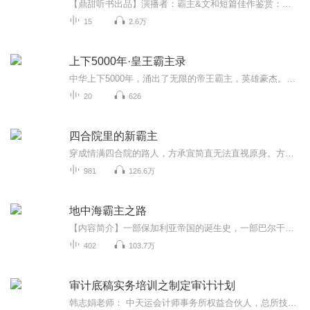
【鼎甜听书出品】演播者：霸主&文和短篇佳作鉴赏：《相思烬成灰》《不负卿心不负君》一个小小的奴，她只敢仰望自己的主子。轻舞此生最大的愿望便是留在主子的身边，可是却没有想到却被主子亲手送出……迟来的真心真的可以被原谅吗？虚伪的谎言是否有戳破的...
15
2.6万
上下5000年·皇王霸主录
中华上下5000年，涌出了无限的帝王霸主，英雄豪杰。今天我就带你们一起穿越这5000年的历史，探索中国古代帝王霸主谋略、智慧、因才施学。“秦皇汉武，唐宗宋祖”本专辑就带你了解这四位皇帝风云飘摇的人生。从秦始皇善用贤才，张战沙场秦灭六国统一天下；...
20
626
四合院里的新霸主
穿成情满四合院的路人，方承宣简直无法直视原身。方承宣只想搬出四合院找个地方种田养殖发家致富，奈何一时半会搬不出去，他们却没事找事，既然如此，谁惹我，拍死谁！
981
126.6万
地中海霸主之路
【内容简介】一部保加利亚帝国的诞生史，一部巴尔干小国的奋斗史！主角穿越斐迪南一世，带领保加利亚崛起之路。文字版权方：阅文听书【作者/主播简介】作者：新海月1主播：美宜天工作室【购买须知】1、本作品为付费有声书，前100集为免费试听，购买成功后...
402
103.7万
审计底稿实务培训之制定审计计划
韩志娟老师： 中天运会计师事务所权益合伙人，总所技术支持中心主任，毕业于中南财经政法大学会计学专业。 连续两届财政部企业内部控制标准委员会咨询专家委员、中国银行间市场交易商协会注册专家、北京注册会计师协会惩戒委员会委员等。在中国农业大学经济管理学院主讲《高级财务会计》、《财务管理》等专业课及专业基础课程。 今天韩老师为大家带来了审计底稿实务培训之制定审计计划的精彩分享！ 本帐号是由北京知行乐享教育科技有限公司创建，时时播报最新行业资讯，分享最专业，最实用，最有趣的乐享趣闻。即刻关注，现在开始！ 北京知行乐享教育科技有限公司出品 更多精彩内容尽在知行乐享公众号！