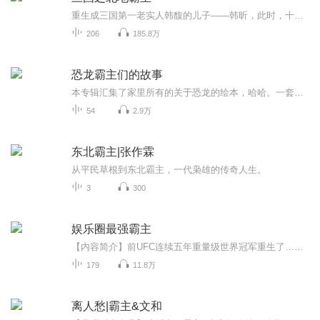
重生成三国第一老实人韩馥的儿子——韩昕，此时，十八路诸侯已经开始谋伐董贼，在人生的转角处，韩昕仰天大吼：我要活下去，冀州是我的，北方谁敢染指？明犯我地者，虽远必诛！
206
185.8万
恐龙霸主们的故事
本专辑汇集了家里所有的关于恐龙的绘本，哈哈。一套一套的讲下去，等皮哥长大了给他留个纪念。里面还有几个小故事是宝贝自己讲的，稚嫩的童声，真是世界上最动听的声音。这里面的故事以前在另一个恐龙专辑里面，现在单独把所有带故事情节的拿出来成立一个专辑，小朋友们，希望你们听的开心！
54
2.9万
东北霸主|张作霖
从平民草根到东北霸主，一代枭雄的传奇人生。
3
300
娱乐圈最强霸主
【内容简介】前UFC连续五年重量级世界冠军重生了……重生到了一个弱鸡的身上，而更可悲的是，这个弱鸡竟然还要顶替自己生病的妹妹，进入什么劳什子女团……当他刚知道这个消息的时候他其实是拒绝的。【作者/主播简介】作者：终级BOSS飞，网络小说作家。主...
179
11.8万
离人愁|霸主&文和