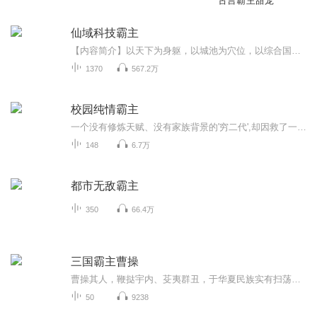
古言霸主甜宠
仙域科技霸主
【内容简介】以天下为身躯，以城池为穴位，以综合国力为真元，以发展为修行。集团交锋，诸天争霸。且看一个不一样的修行新纪元。【作者/主播简介】作者：试剑天涯，网络小说作家，代表作《修真大工业时代》《半仙文明》。主播：博叔话事，其低沉磁性张弛有...
1370
567.2万
校园纯情霸主
一个没有修炼天赋、没有家族背景的'穷二代',却因救了一个人,从此一个霸主级的学生诞生了。这是一个用拳头说话的故事,他追校花,称霸校园,横扫八方,逐步踏上巅峰。
148
6.7万
都市无敌霸主
350
66.4万
三国霸主曹操
曹操其人，鞭挞宇内、芟夷群丑，于华夏民族实有扫荡诸夷的大功：包括平定羌虏、扫灭乌桓、压制匈奴、降伏鲜卑，令其在汉末乱世不能乘虚入中原为祸，外战功绩并不逊于大一统王朝里任何著名帝王；而同时曹操亦有屠城杀俘、残民害士的大过。兖州牧任上，屠戮徐州各城数十万百姓；司空任上，官渡战后坑杀七万降卒，包括不得其死的荀彧、崔琰等国士，许攸、娄圭等故友，这些都是其难以抹去的罪责，于公议私交，皆不能无憾。今天以现代人的立场来审视历史，最基本的态度就是客观看待历史上那些以苍生为鱼肉的王侯将相，对其...
50
9238