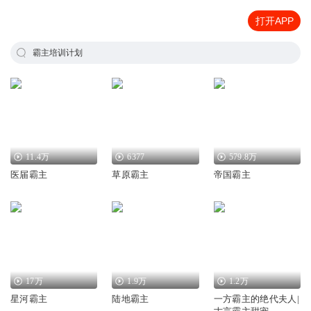
打开APP
霸主培训计划
11.4万
6377
579.8万
医届霸主
草原霸主
帝国霸主
17万
1.9万
1.2万
星河霸主
陆地霸主
一方霸主的绝代夫人|