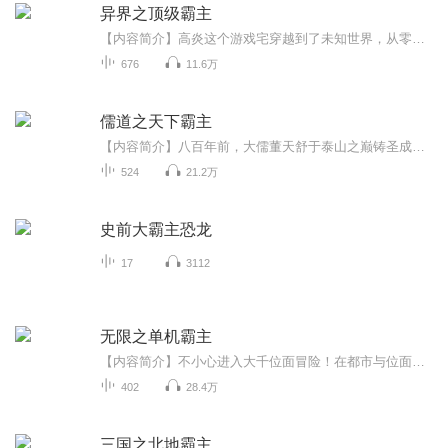
异界之顶级霸主
【内容简介】高炎这个游戏宅穿越到了未知世界，从零开始，村庄的屠杀是否只是偶然？高炎能否解开这个谜？冒险的路上美女多多，海盗出身的他，能否把持的住？【作者/主播简介】作者：油滨海，网络小说作家。主播：彷徨如风，男，喜欢看小说，喜欢听有声书，...
676
11.6万
儒道之天下霸主
【内容简介】八百年前，大儒董天舒于泰山之巅铸圣成功，开启了八百年的儒家天下。如今，蛮夷入侵，山河破碎，元魔皇暗藏杀机，异界修罗虎视眈眈。为了救妹妹穿越重生的宁江，要怎样在儒道崩溃后的天下大乱中，步步称霸，拯救华夏？儒道的背后，隐藏着什么...
524
21.2万
史前大霸主恐龙
17
3112
无限之单机霸主
【内容简介】不小心进入大千位面冒险！在都市与位面中穿梭！！“神级悟性”——逆天天赋，任何武学、任何技能不用人教，只要在眼前施展，就能瞬间完全解析读取。偷学绝世神功，连秘籍都不用，只要看人家比划几下子，就能学会原版的技能。独步人间天下事，...
402
28.4万
三国之北地霸主