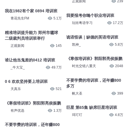
正观新闻
239
我在1982有个家 0894 培训班
我要报考你哋个职业培训班
青花先生FM
5.1万
玩转粤语学习
17.2万
精准培训提升能力 郑州市毽球
诡语怪谈｜缺德的英语培训班
二级裁判员培训班举行
凯神_
5.8万
正观新闻
145
《寒假培训班》郭阳郭亮侯振鹏
谁让他当鬼差的0412 培训班
时光交错八重天
2048
_牛大宝_
49.7万
不要学费的培训班，还年赚800
0 6 欢欢坚持要上培训班
多万
天真乐
521
帆大圣
399
《寒假培训班》郭阳郭亮侯振鹏
巨星 第65集 缺席巨星培训班
有声优选
1.3万
珥玎玎
4.8万
不要学费的培训班，还年赚800