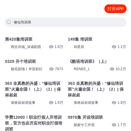
打开APP
修仙培训班
第420集培训班
149集 培训班
雨念肖绒_沫涵剧团
1.6万
却星辰
1.1万
0329 开个培训班
《酷语培训班》（上）
狼笑剧场丨华音剧社
7873
RENEE_L
10.2万
363 全真教的兴盛：“修仙培训
363 全真教的兴盛：“修仙培训
班”火遍全国！（上）（1）| 保
班”火遍全国！（上）（2）| 保
林叔叔
林叔叔
保林叔叔讲故事
1.9万
保林叔叔讲故事
1.9万
学费12000！职业打假人开培训
0976集 开设培训班
班，官方也在开应对职业打假培
姣姣兮工作室
1.7万
训班