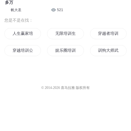
多万
帆大圣
521
您是不是在找：
人生赢家培训指南
无限培训生
穿越者培训学院
穿越培训公司
娱乐圈培训师
训狗大师武
栽培修真
培养一个世界
仙二代的培训手册
火影忍者忍神训练班
魔王培训班
火影之培养系统
© 2014-
2026
喜马拉雅 版权所有
我的安全培训日记
美女班的男班长
霸主培训计划
异界培育师
穿越者培训中心
完美培训师