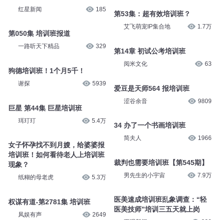
红星新闻
185
第53集：超有效培训班？
艾飞萌宠IP集合地
1.7万
第050集 培训班报道
一路听天下精品
329
第14章 初试公考培训班
阅米文化
63
狗德培训班！1个月5千！
谢探
5939
爱豆是天师564 报培训班
涩谷余音
9809
巨星 第44集 巨星培训班
珥玎玎
5.4万
34 办了一个书画培训班
简夫人
1966
女子怀孕找不到月嫂，给婆婆报
培训班！如何看待老人上培训班
裁判也需要培训班【第545期】
现象？
男先生的小宇宙
7.9万
纸糊的母老虎
5.3万
医美速成培训班乱象调查：“轻
权谋有道-第2781集 培训班
医美技师”培训三五天就上岗
凤娱有声
2649