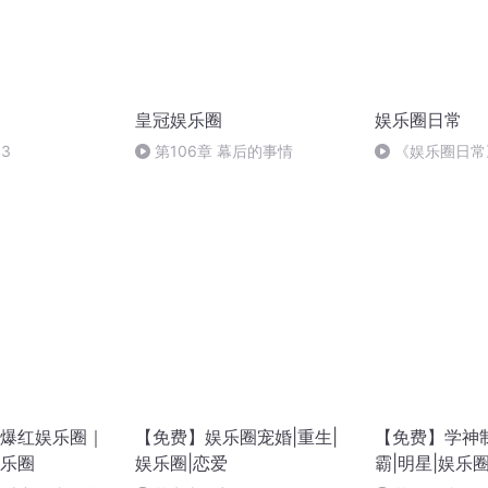
皇冠娱乐圈
娱乐圈日常
3
第106章 幕后的事情
《娱乐圈日常》
出鞘
爆红娱乐圈｜
【免费】娱乐圈宠婚|重生|
【免费】学神
乐圈
娱乐圈|恋爱
霸|明星|娱乐