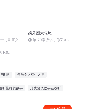
娱乐圈大忽悠
九章 正文完
第170章 所以，你又来？
包下载。
培训班
娱乐圈之有生之年
圈女王
我的安全培训日记
鱼听指挥的故事
丹麦复仇故事在线听
训公司
给风听水印框
听故事可以组什么词
手机端