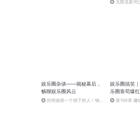
外篇之人不要脸，天下无敌
无限流新书
（完）
可爱快去听
娱乐圈杂谈——揭秘幕后，
娱乐圈搞笑｜
畅聊娱乐圈风云
乐圈靠苟爆红
拒绝做第一个倒下的人！钢铁
第166章 
侠唐尼自曝《复联5》拍摄堪
勿cue
比“地狱冲刺”