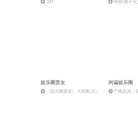
321
帝师:戏子
的
娱乐圈贵女
闲谝娱乐圈
《娱乐圈贵女》-126集(完）
广电总局：坚
形审美，网友