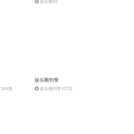
娱乐圈05
娱乐圈刑警
366集
娱乐圈刑警327完