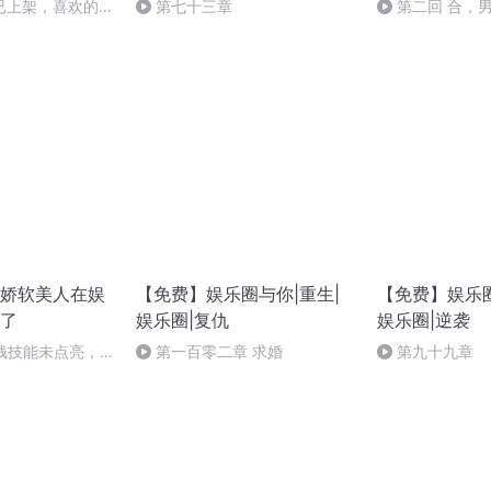
已上架，喜欢的小
第七十三章
第二回 合，
娇软美人在娱
【免费】娱乐圈与你|重生|
【免费】娱乐圈
了
娱乐圈|复仇
娱乐圈|逆袭
赚钱技能未点亮，
第一百零二章 求婚
第九十九章