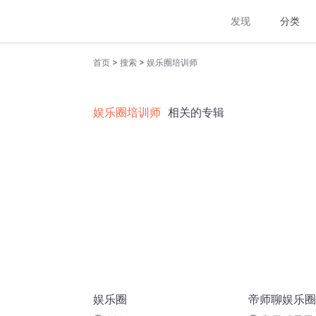
发现
分类
>
>
首页
搜索
娱乐圈培训师
娱乐圈培训师
相关的专辑
娱乐圈
帝师聊娱乐圈