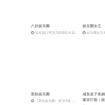
八卦娱乐圈
娱乐圈女王
知名脱口秀演员因调侃未成年
娱乐圈女王4
人被罚
星际娱乐圈
咸鱼皇子靠躺
爆笑打脸｜娱
《星际娱乐圈》第364集：番