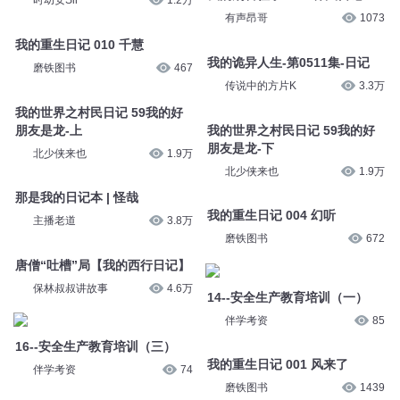
时幼安Sir
1.2万
有声昂哥
1073
我的重生日记 010 千慧
我的诡异人生-第0511集-日记
磨铁图书
467
传说中的方片K
3.3万
我的世界之村民日记 59我的好
朋友是龙-上
我的世界之村民日记 59我的好
朋友是龙-下
北少侠来也
1.9万
北少侠来也
1.9万
那是我的日记本 | 怪哉
我的重生日记 004 幻听
主播老道
3.8万
磨铁图书
672
唐僧“吐槽”局【我的西行日记】
保林叔叔讲故事
4.6万
14--安全生产教育培训（一）
伴学考资
85
16--安全生产教育培训（三）
我的重生日记 001 风来了
伴学考资
74
磨铁图书
1439