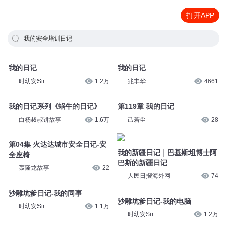
打开APP
我的安全培训日记
我的日记
我的日记
时幼安Sir
1.2万
兆丰华
4661
我的日记系列《蜗牛的日记》
第119章 我的日记
白杨叔叔讲故事
1.6万
己若尘
28
第04集 火达达城市安全日记-安
我的新疆日记｜巴基斯坦博士阿
全座椅
巴斯的新疆日记
轰隆龙故事
22
人民日报海外网
74
沙雕坑爹日记-我的同事
沙雕坑爹日记-我的电脑
时幼安Sir
1.1万
时幼安Sir
1.2万