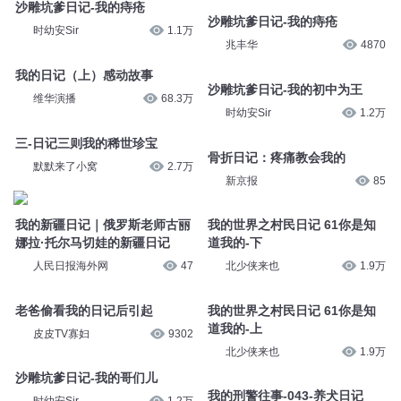
沙雕坑爹日记-我的痔疮
沙雕坑爹日记-我的痔疮
时幼安Sir
1.1万
兆丰华
4870
我的日记（上）感动故事
沙雕坑爹日记-我的初中为王
维华演播
68.3万
时幼安Sir
1.2万
三-日记三则我的稀世珍宝
​骨折日记：疼痛教会我的
默默来了小窝
2.7万
新京报
85
我的新疆日记｜俄罗斯老师古丽
我的世界之村民日记 61你是知
娜拉·托尔马切娃的新疆日记
道我的-下
人民日报海外网
47
北少侠来也
1.9万
老爸偷看我的日记后引起
我的世界之村民日记 61你是知
道我的-上
皮皮TV寡妇
9302
北少侠来也
1.9万
沙雕坑爹日记-我的哥们儿
我的刑警往事-043-养犬日记