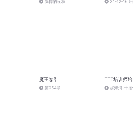
彪悍的诠释
24-12-16
魔王卷引
TTT培训师
第054章
赵海河-十
平（11）TTT