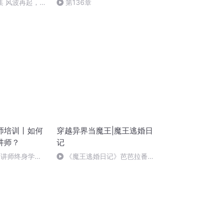
集 风波再起，红
第136章
师培训丨如何
穿越异界当魔王|魔王逃婚日
讲师？
记
训讲师终身学习
《魔王逃婚日记》芭芭拉番外
（我是不是很宠粉）