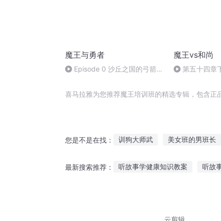
魔王与勇者
魔王vs和尚
Episode 0 沙丘之国的弓箭手
第五十四章下
第2章2
喜马拉雅为您推荐魔王培训班的精选专辑，包含正
训狗大师武
美女班的男班长
您是不是在找：
穿越者培训学院
婢女培训指
听故事学健康知识教案
听故
最新搜索推荐：
娱乐圈培训师
培训圈纪事
听雷故事全集免费阅读
听故
听故事可以别入戏
听胡巴讲
云剪辑