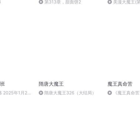
3
第313章，甜面饼2
美漫大魔王(第
班
隋唐大魔王
魔王真命苦
2025年1月27
隋唐大魔王326（大结局）
《魔王真命苦
（完）