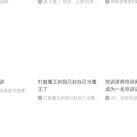
 培训班
第 3 集丨 对决，王炎VS罗
神算炎尊第5
枫！
白撞煞！
培训
打败魔王的我只好自己当魔
培训讲师培训
王了
成为一名培训
招快速提升授课水
讲师培训
打败魔王的我只好自己当魔王
20、送给培
了(第13章)
的四个成长锦囊