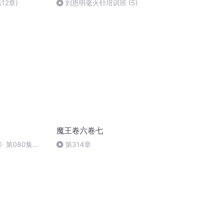
12章)
刘恩明毫火针培训班 (5)
魔王卷六卷七
》第080集
第314章