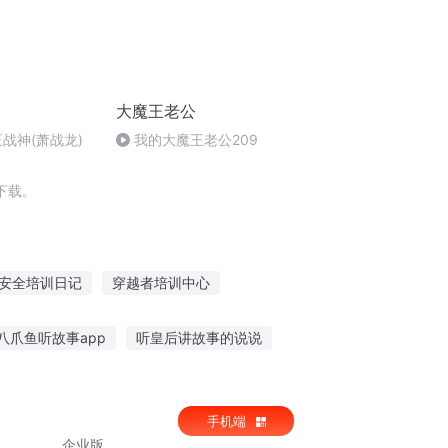
大魔王老公
王战神(萧战龙)
我的大魔王老公209
下载。
安全培训日记
穿越者培训中心
师
霸主培训计划
仙班传说
八爪鱼听故事app
听皇后讲故事的说说
适合中班听的长篇故事
挖耳屎听爱情故事
手机端
企业版