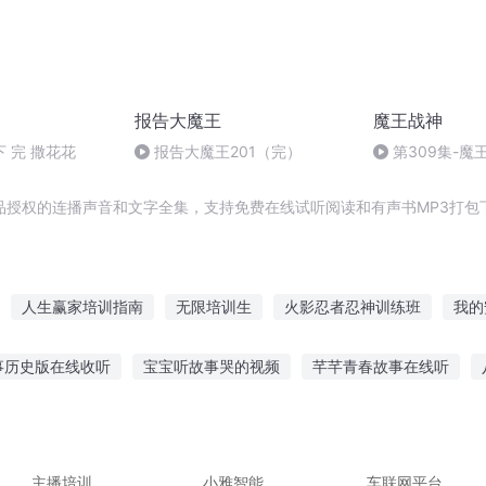
报告大魔王
魔王战神
 完 撒花花
报告大魔王201（完）
第309集-魔
品授权的连播声音和文字全集，支持免费在线试听阅读和有声书MP3打包
人生赢家培训指南
无限培训生
火影忍者忍神训练班
我的
南
修仙培训班
穿越培训公司
仙二代的培训手册
完美培训
事历史版在线收听
宝宝听故事哭的视频
芊芊青春故事在线听
同班的你
十一班的同学
班上只有我一个男生
事讲故事老鼠嫁老女
妈祖睡前故事在线听
夏日言情故事在线听
故事
俄语故事听力怎么听视频
主播培训
小雅智能
车联网平台