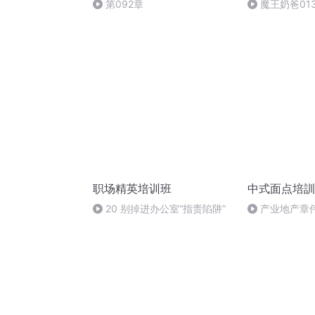
第092章
魔王奶爸01
职场精英培训班
中式面点培訓
20 别掉进办公室“指责陷阱”
产业地产章伟 
日 19:34