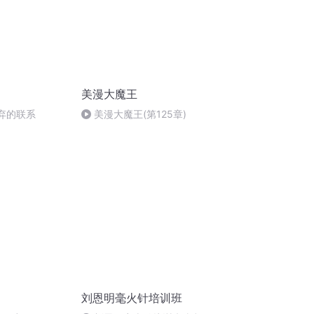
美漫大魔王
抛弃的联系
美漫大魔王(第125章)
刘恩明毫火针培训班