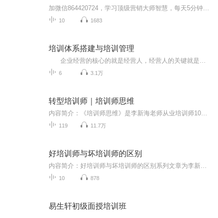
加微信864420724，学习顶级营销大师智慧，每天5分钟，彻底引爆你的生源量，即可获得一对一咨询指导…同时可以进群系统学习整套商业流程，赠送终极吸心智慧电子书人和人之间是相互影响的，你认同吗？我相信在学习的路上你不缺少老师，缺少的是一个可持续引...
10
1683
培训体系搭建与培训管理
企业经营的核心的就是经营人，经营人的关键就是人才的、选择、培育、使用、挽留。当今时代，凡是能做大做强的公司无不重视人才的培训培养，人才的培训靠的是系统和有效的管理来支撑。 昊天老师将会在这里为您分享培训体系搭建与培训管理...
6
3.1万
转型培训师｜培训师思维
内容简介：《培训师思维》是李新海老师从业培训师10年经验的沉淀，包括专注思维、吸引思维、简约思维、点燃思维、参与思维、残缺思维、迭代思维、免费思维、学员思维、平台思维。让你看了主播列表：李新海主播第一章专注思维李新海主播第二章吸引思维马民主主播第三章简约思维丁 晗主播第四章点燃思维乔 梦主播第五章参与思维杨可观主播第六章残缺思维李佳程主播第七章迭代思维胡海燕主播第八章免费思维过程中，李新海老师偶尔出现插播内容，给你惊喜。。。。。。。不定时更新，敬请期待...
119
11.7万
好培训师与坏培训师的区别
内容简介：好培训师与坏培训师的区别系列文章为李新海老师原创。详细介绍了10种好培训师的内容，要原创、要微调、要加微信、要给机会、要商业、要主动、要读消息、要整理、要做到、要不生气。作者简介：李新海，《培训师思维》作者、五步成师课程版权持有人、筑成咨询品牌管理顾问、新机会网商学院首席讲师、联系电话同微信18640408036主播简介：前四个是李新海老师录制，后面四个为马民主老师录制。马民主，五步成师认证讲师、筑成咨询签约讲师、新机会网商学院金牌讲师
10
878
易生轩初级面授培训班