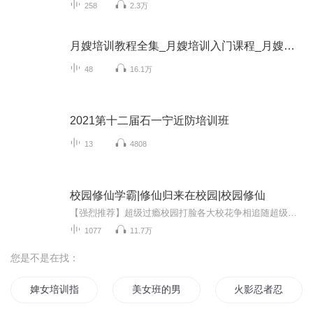
258
2.3万
月嫂培训教程全集_月嫂培训入门课程_月嫂培训内容
48
16.1万
2021第十二届石一宁近防培训班
13
4808
校园修仙学霸|修仙归来在校园|校园修仙
【强烈推荐】超级过瘾校园打脸各大校花争相追随超级大IP超千万人气，百万收藏【内容简介】平凡学子许诺意外染上神祇残魂,身体突生异变,不得不踏上修仙之路。他痛定思痛,决心凭借仙佛之力治愈妹妹的重疾,同时拯救沾染怪病的校花庄梦蝶。从此,一场惊心动魄的...
1077
11.7万
您是不是在找：
婢女培训指南
美女班的男班长
火影忍者忍神训练