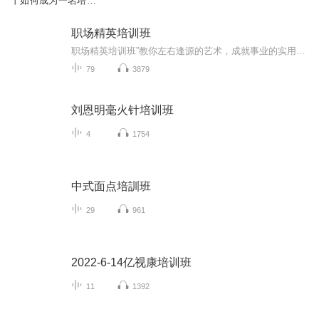
丨如何成为一名培训
讲师？
职场精英培训班
职场精英培训班”教你左右逢源的艺术，成就事业的实用指南，笑傲职场的修炼宝典！微信1711321138
79
3879
刘恩明毫火针培训班
4
1754
中式面点培訓班
29
961
2022-6-14亿视康培训班
11
1392