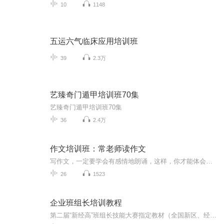
10
1148
五运六气临床应用培训班
39
2.3万
艺臻奇门遁甲培训班70集
艺臻奇门遁甲培训班70集
36
2.4万
作文培训班：常老师读作文
写作文，一定要学会有感情地朗诵，这样，你才能体会到作文的美！
26
1523
企业班组长培训教程
第二届“新经高”班组长技能大赛指定教材（全国新区、经开区、高新区班组长大赛），全国班组长大赛33个重要知识点中，31个由本教材中选取，对提升班组长知识和备赛夺冠有重要作用！