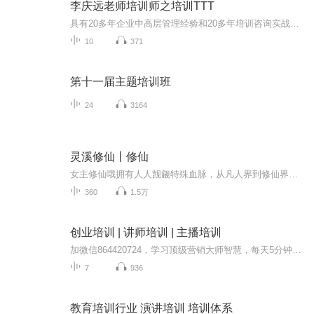
李庆远老师培训师之培训TTT
具有20多年企业中高层管理经验和20多年培训咨询实战经验的实战派培训师李庆远老师讲授的操作性很强的，并可以用课后行动方案在企业落地生效的课程。课程大纲一、讲师的基本条件及职责问题一：你认为讲师的基本条件为何？训练讲师之扮演角色训练讲师应具备条件专业讲师之主要职责优秀讲师的条件培训导师的角色讲师应该做/不该做的事二、成人学习心理和教学原理问题二：成人学习新知识的规律是什么？成人学习的特征/方法与培训成人学习的记忆规律/学习原理企业员工培训要点管理层级与训练关系成人与小...
10
371
第十一届主题培训班
24
3164
灵溪修仙丨修仙
女主修仙哦拥有人人觊觎特殊血脉，从凡人界到修仙界再到仙界的修仙路程，附带自有空间灵宠一枚
360
1.5万
创业培训 | 讲师培训 | 主播培训
加微信864420724，学习顶级营销大师智慧，每天5分钟，彻底彻底颠覆你的创业思维，思维一变，市场一片，即可获得一对一咨询指导…同时可以进群系统学习整套商业流程，赠送终极吸心智慧电子书人和人之间是相互影响的，你认同吗？...
7
936
教育培训行业 演讲培训 培训体系