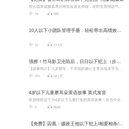
简沁霜穿成修真界封神宗反派女师叔，此时玄景明妖气将暴露。她本想苟命，却被这满脑子克上的半人半妖师侄纠缠。玄景明偏执疯魔，对她占有欲极强，二人上演禁忌之恋，而修真界的纷争也在暗中涌动。
76
485
10人以下小团队管理手册：轻松带出高绩效团队
...
22
11.6万
强撩！竹马影卫沦陷后，日日以下犯上（步摇赋|多人）
【故事简介】六岁那年，千齐国的嫡公主李乐瑶亲手为景辞配上影卫的腰牌。景辞暗自发誓，此生要永远伴她左右：“我的心愿，便是能与你岁岁常相见。”未曾想，多年后，敌国的质子玉琼书谋反弑帝，对她步步紧逼：“你是我的妻，我为何不能碰？”千钧一发之时...
476
18.1万
4岁以下儿童磨耳朵英语故事 英式发音
欢迎收听这个为4岁以下儿童打造的英语故事！在当今全球化的世界里，学习英语已经成为一个必备的技能。在孩子的成长过程中，英语的学习不仅可以帮助他们拓展思维视野，更能够让他们与来自世界各地的人交流和沟通。而这个年龄段正是学习语言的黄金时期，大量...
9
9594
【免费】囚凰：摄政王他以下犯上/相爱相杀/早7爆更