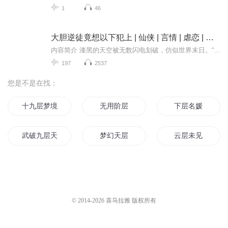
1
46
大胆逆徒竟想以下犯上 | 仙侠 | 言情 | 虐恋 | 脑洞 | 复仇 | 智商在线
内容简介 漆黑的天空被无数闪电划破，仿似世界末日。“川北，我就算变成厉鬼也不会放过你。”云曦紧攥双手，眼中的仇恨划过天际。“哈哈哈……”就在川北狂妄大笑之时，云曦把自己最后的一颗金丹飞了出去。“唔……”云曦看着川北大爆丹田，惨叫倒地。她...
197
2537
您是不是在找：
十九层梦境
无用阶层
下层名媛
武破九层天
梦幻天层
云层未见
记忆云层
快穿之万层梯
异层空间
九十九层妖塔界
时空断层
上层精灵的传说
© 2014-
2026
喜马拉雅 版权所有
第十九层地域
幻界千层
层层突破