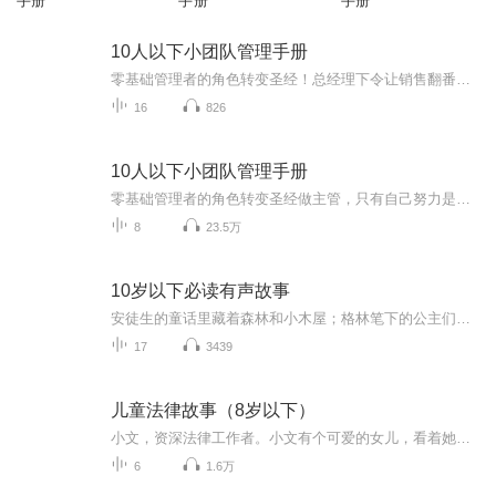
手册
手册
手册
10人以下小团队管理手册
零基础管理者的角色转变圣经！总经理下令让销售翻番，怎样传达才能立竿见影？下属总是抱怨工资少，主管能为他做些什么？团队的销售任务，主管和下属应该怎样分配？主管需要刻意讨好下属吗？下属的失误需要主管负责吗？下属的不满比山高、下属工作没干劲、下属想要自立门户...从本书都能找到解决问题的方法！
16
826
10人以下小团队管理手册
零基础管理者的角色转变圣经做主管，只有自己努力是不够的！...................★创新时代，小团队已经成为必然趋势★日本企业改革、人事咨询专家20年咨询经验集大成之作★专为零基础管理者和中层管理者量身打造★写给奋斗在第一线的主管们的最实用指南★通过四行日记、性格分析等管理工具，实现小团队的大作为
8
23.5万
10岁以下必读有声故事
安徒生的童话里藏着森林和小木屋；格林笔下的公主们穿着华丽的裙装；伊索寓言里的乌龟和兔子一起赛跑。这些经典有趣的你都知道吗？快跟我一起来听一听这些有趣的故事吧
17
3439
儿童法律故事（8岁以下）
小文，资深法律工作者。小文有个可爱的女儿，看着她从小宝宝到幼学启蒙，想要保护她的心就一直在思考，所以特别制作了小文聊法儿童篇，给宝贝们讲蕴含法理的小故事。针对青春期的少男少女，小文还制作了小文聊法 “少男少女” 篇，让孩子们能具备与他们的年龄段匹配的法律知识，成长路上，遇事知道怎么办。小文聊法，就是要把学法变成一件通俗简单的小事。您一听，就懂了。小文亦是喜马拉雅“小文聊法”系列的专辑作者，已发布的专辑还有《小文聊法-民法合集》、《小文聊法-合同法新说》、《小文聊法-...
6
1.6万