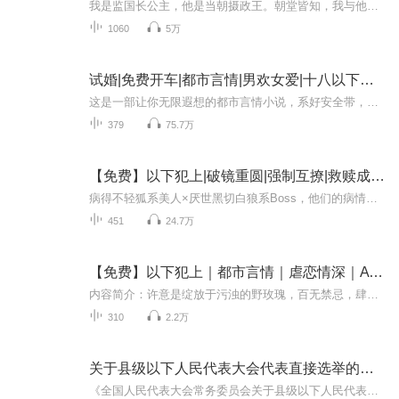
我是监国长公主，他是当朝摄政王。朝堂皆知，我与他，不死不休。我尚薇，一生为守幼弟江山而活。十年呕心沥血，却在最关键的棋局上，遇见墨澜。他是先帝亲封的摄政王，手掌兵权，眼含深渊。朝堂上，他步步紧逼，折我羽翼；宫闱内，他夜夜叩门，声如鬼魅：...
1060
5万
试婚|免费开车|都市言情|男欢女爱|十八以下禁入
这是一部让你无限遐想的都市言情小说，系好安全带，我们一起开车！《妻子的陷阱》这里有现实与梦想的对抗，金钱与灵魂的碰撞，爱情与婚姻的选择。网络世界里，究竟有几分是真？几分是假？《表嫂的诱惑》表嫂把我骗入传销，却遇到了高中时代的班花，没想到...
379
75.7万
【免费】以下犯上|破镜重圆|强制互撩|救赎成长|青
病得不轻狐系美人×厌世黑切白狼系Boss，他们的病情，双向奔赴，势均力敌。许意是绽放于污浊的野玫瑰，百无禁忌，肆意张扬。那夜，寺里香火缭绕，她抬头，看到萧慎立于眼前，往日凌厉狠辣、穷奢极欲的男人，竟如神明一般，清冷出尘，不沾烟火。她萌生了一...
451
24.7万
【免费】以下犯上｜都市言情｜虐恋情深｜A I多播
内容简介：许意是绽放于污浊的野玫瑰，百无禁忌，肆意张扬。那夜，寺里香火缭绕，她抬头，看到萧慎立于眼前，往日凌厉狠辣、穷奢极欲的男人，竟如神明一般，清冷出尘，不沾烟火。她萌生了一种想法，想要，以下犯上。作者简介：更野，小说作品有《以下犯上...
310
2.2万
关于县级以下人民代表大会代表直接选举的若干规定
《全国人民代表大会常务委员会关于县级以下人民代表大会代表直接选举的若干规定》1983年3月5日第五届全国人民代表大会常务委员会第二十六次会议通过 为了便于实施《中华人民共和国全国人民代表大会和地方各级人民代表大会选举法》，对县级以下人民代表...