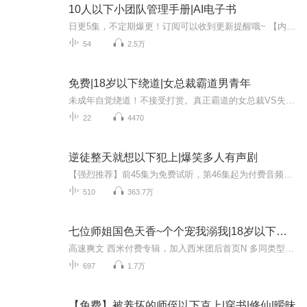
10人以下小团队管理手册|AI电子书
日更5集，不定期爆更！订阅可以收到更新提醒哦~ 【内容简介】 创新时代，小团队已经成为必然趋势，日本企业改革、人事咨询专家20年咨询经验集大成之作，专为零基础管理者和中层管理者量身打造，通过四行日记、性格分析等管理工具，实现小团队的大作为...
54
2.5万
免费|18岁以下绕道|女总裁霸道男青年
未成年自觉绕道！不接受打赏。真正霸道的女总裁VS失忆小狼犬女总裁霸道起来，其实也没男人啥事儿了……自己听吧，耳机带好
22
4470
逆徒整天就想以下犯上|爆笑多人有声剧
【强烈推荐】前45集为免费试听，第46集起为付费音频，0.2元/集，会员免费收听~日更3集，不定时爆更，多多评论订阅可加更哦~【内容介绍】某天，井瑟意外觉醒，发现自己竟然是一本书里的大反派，她无语了。更让她无语的是，书中她作为男主的师傅，竟然馋男主...
510
363.7万
七位师姐国色天香~个个宠我溺我|18岁以下禁入
高速爽文 西米付费专辑，加入西米团后首页N 多同类型专辑免费收听～（所有专辑月票越多加更越多）来都来了，点个关注吧！最近听说有新专辑出世了！让老夫和道友们瞧瞧！（专辑每天10点更新，当日未更新的晚点更新）
697
1.7万
【免费】被养坏的师侄以下克上|穿书|修仙|暧昧