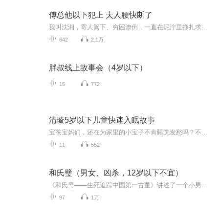
傅总他以下犯上 夫人腰快断了
我叫沈湘，寄人篱下、穷困潦倒，一直在泥泞里挣扎求生，就连一丝温暖都成了奢望。而他，是云城财权滔天的傅少钦，心硬如铁，手段狠厉。我拼尽了全力，却始终捂不热他那颗冰封冷硬的心，最终决定离开，从他的世界消失，只求余生安稳。可他怎么会轻易放过我...
642
2.1万
胖叔线上故事会（4岁以下）
15
772
清璇5岁以下儿童快速入眠故事
宝爸宝妈们，还在为家里的小宝子不肯睡觉发愁吗？不要怕，来播放下我的睡前故事吧。在轻松睡眠的同时，还能有一些教育意义！
11
552
和氏璧（男女、凶杀，12岁以下不宜）
《和氏璧——生死追踪中国第一古董》讲述了一个小男孩于网络的一次不经意的贴图，并由此揭开了中国第一古董和氏璧的狂涛巨浪。被卷入这场风波的，有查找其父亲死因的老刑警、无不用其极的女记者、引经据典的民间家谱学家、教授模样的玉器商人、游刃有余的...
97
1万