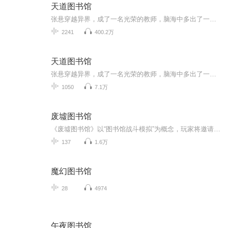
天道图书馆
张悬穿越异界，成了一名光荣的教师，脑海中多出了一个神秘的图书馆。只要他看过的东西，无论人还是物，都能自动形成书籍，记录下对方各种各样的缺点，于是，他牛大了！教学生、收徒弟，开堂授课，调教最强者，传授天下。“灼阳大帝，你怎么不喜欢穿内裤啊...
2241
400.2万
天道图书馆
张悬穿越异界，成了一名光荣的教师，脑海中多出了一个神秘的图书馆。只要他看过的东西，无论人还是物，都能自动形成书籍，记录下对方各种各样的缺点，于是，他牛大了。
1050
7.1万
废墟图书馆
《废墟图书馆》以“图书馆战斗模拟”为概念，玩家将邀请宾客拜访图书馆，与之进行殊死搏斗，获取记录着他们生平的“书”。“司书”和“宾客”之间的战斗以卡牌和骰子为媒介展开，玩家可以通过观察宾客即将使用的卡牌做出相应的对策，选择合适的卡牌与之抗...
137
1.6万
魔幻图书馆
28
4974
午夜图书馆