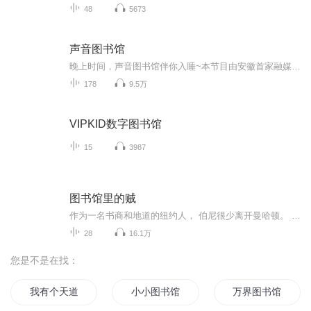
48
5673
声音图书馆
晚上时间，声音图书馆伴你入睡~本节目由安徽首家融媒体广播—徽商100.3荣誉出品
178
9.5万
VIPKID数字图书馆
15
3987
图书馆里的贼
作为一名书商和地道的纽约人， 伯尼很少离开曼哈顿。 不过这次他为自己和情人莱蒂丝安排了一次浪漫的周末之旅， 然而莱蒂丝告诉他自己要结婚了…… 伯尼暂时没有结婚计划， 于是他带着最好的朋友卡洛琳来到了加特福旅舍， 更何况那里的书架上还有一个伯尼垂涎已久的珍版书， 呃……大家还记得伯尼是个贼吗？ 然而事情总是那么的不如意，
28
16.1万
您是不是在找：
我有个天道图书馆系统
小小图书馆
万界图书馆