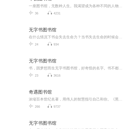
一座图书馆，无数种人生。我渴望成为各种不同的人物，经历各种不同的人生，掌握各种不同的技艺，然而我永远无法如愿。我为什么还要心怀渴望？我渴望度过这一生，体验肉体和精神可能经历的种种变化，感受蕴含其中的不同色彩和基调。——希尔维亚普拉斯“在...
36
4231
无字书图书馆
在什么情况下书会失去生命力？当书失去生命的时候会怎么样？怎样才可以解救它们呢？
24
934
无字书图书馆
书，因梦想而生无字书图书馆，好奇怪的名字。书不都应该写满文字，做满记录的吗？没有字，怎么叫书？无字书的图书馆又是怎样？你是不是跟我有着相同的问题？事实上，书本身就代表着一种文化，是一个民族的根。在这个故事中，无字书的命运联系着整个小镇的...
23
3616
奇遇图书馆
浓缩百本世纪名著，用伟人的智慧指引自己和你。《黑骑士的王国》《沉思录》《百年孤独》《形而上学》《堂吉柯德》《人性的弱点》…
266
9737
无字书图书馆