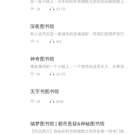
在一座小镇上，火车站站长塔德欧无意间在回家的路上发现了很多四处飘零的字母。这些字母是从哪儿来的？追随着坠落的字母，塔德欧和本杰明镇长来到因无人光顾而关闭了一年多的图书馆。原来，图书馆里的所有藏书一夜之间都变成了无字天书……如何破解这个谜...
23
33.7万
深夜图书馆
有人说书店是一座城市的灵魂缩影，而我们想用声音打造一方温暖空间。人们都有听故事、去有温度的地方停留的习惯，而深夜图书馆大概就是每一个陌路人深夜的泊岸之地。好书分享、经典美文、新鲜观点、情感与生活......听我们讲给你听。
4
451
神奇图书馆
俄亥俄州的一个小镇上，一个曾经在这里长大，从事游戏开发的富翁，回来盖了一座据说是全世界最先进，最酷炫的图书馆，图书馆开馆那天会举行盛大的仪式，这个仪式就是一个逃生游戏。为了准备这个盛典，校里举行了征文活动，12位作文高手获得了参加游戏的资...
93
15.2万
无字书图书馆
24
6539
储梦图书馆 | 都市悬疑&神秘图书馆
【作品简介】假如在时空的缝隙之间存在着一间专门收藏各种梦“储梦图书馆”，那里的主人是一个神秘的女人。无论岁月更迭，世事流转，“储梦图书馆”始终如一。故事发生之时，那里已经存在了很多年。某一天，因为家族的诅咒，韩霁推开了那里的大门……作者...