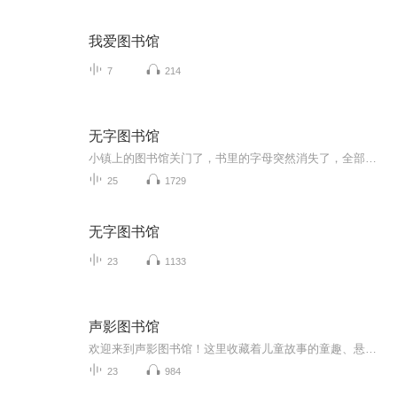
我爱图书馆
7
214
无字图书馆
小镇上的图书馆关门了，书里的字母突然消失了，全部蹦到了大街上和图书馆的地上，怎么办？镇长召开紧急会议，寻求解决办法。小镇上的孩子们也十分着急，在闪着微光的夜里，有个女孩偷偷溜进了图书馆，想用她的办法来拯救这些书籍，她成功了吗？奇迹出现了吗？
25
1729
无字图书馆
23
1133
声影图书馆
欢迎来到声影图书馆！这里收藏着儿童故事的童趣、悬疑短文的神秘、言情片段的细腻——每一段试音都是一本可聆听的“声音小书”，记录演播探索，也期待用声音为你翻开不同的故事篇章～
23
984