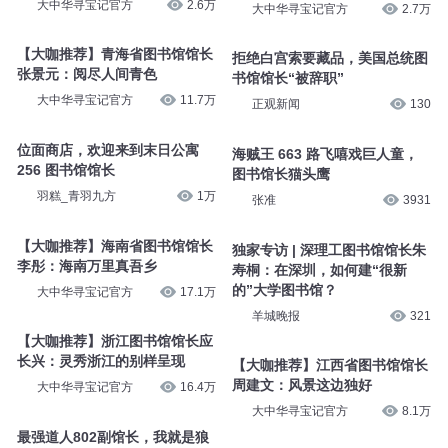
大中华寻宝记官方
2.6万
大中华寻宝记官方
2.7万
【大咖推荐】青海省图书馆馆长
拒绝白宫索要藏品，美国总统图
张景元：阅尽人间青色
书馆馆长“被辞职”
大中华寻宝记官方
11.7万
正观新闻
130
位面商店，欢迎来到末日公寓
海贼王 663 路飞嘻戏巨人童，
256 图书馆馆长
图书馆长猫头鹰
羽糕_青羽九方
1万
张准
3931
【大咖推荐】海南省图书馆馆长
独家专访 | 深理工图书馆馆长朱
李彤：海南万里真吾乡
寿桐：在深圳，如何建“很新
的”大学图书馆？
大中华寻宝记官方
17.1万
羊城晚报
321
【大咖推荐】浙江图书馆馆长应
长兴：灵秀浙江的别样呈现
【大咖推荐】江西省图书馆馆长
周建文：风景这边独好
大中华寻宝记官方
16.4万
大中华寻宝记官方
8.1万
最强道人802副馆长，我就是狼