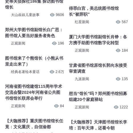
史蒂夫侦探社186集 探访图书馆
馆长
得罪白宫，美总统图书馆馆
长“被辞职”
大山叔叔儿童故事
9606
红星新闻
567
郑州大学图书馆副馆长白广思：
图书馆人要当好服务者角色
厦门大学图书馆副馆长肖铮：各
方携手助图书馆数字化转型
正观新闻
196
正观新闻
184
图书馆来了个熊馆长（小熊从书
里走出来了）
甘肃省图书馆原馆长郭向东接受
审查调查
经典名著绘本童话
2.6万
九派新闻
135
河南省图书馆建馆115周年学术
交流会暨2024年河南省公共图
想当“馆长”吗？郑州图书馆招募
书馆馆长联席会举行
组建20个家庭驿站
正观新闻
84
正观新闻
1222
【大咖推荐】重庆图书馆馆长任
【大咖推荐】天津图书馆馆长李
竟：文化重庆，自信渝都
培：百年天津，还看今朝