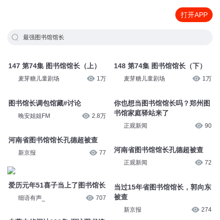
打开APP
最强图书馆馆长
147 第74集 图书馆馆长（上）
148 第74集 图书馆馆长（下）
麦芽糖儿童剧场
1万
麦芽糖儿童剧场
1万
图书馆长调包馆藏#讨论
你也想当图书馆馆长吗？郑州图
书馆家庭驿站来了
晚安姐姐FM
2.8万
正观新闻
90
河南省图书馆馆长孔德超被查
河南省图书馆馆长孔德超被查
新京报
77
正观新闻
72
爱历元年51喜子当上了图书馆长
当过15年省图书馆馆长，郭向东
被查
细语有声_
707
新京报
274