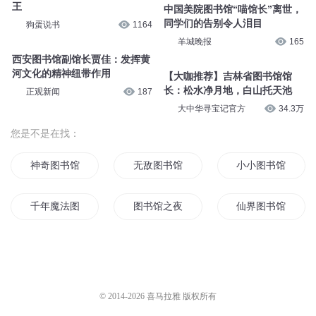
王
中国美院图书馆“喵馆长”离世，
同学们的告别令人泪目
狗蛋说书
1164
羊城晚报
165
西安图书馆副馆长贾佳：发挥黄
河文化的精神纽带作用
【大咖推荐】吉林省图书馆馆
长：松水净月地，白山托天池
正观新闻
187
大中华寻宝记官方
34.3万
您是不是在找：
神奇图书馆
无敌图书馆
小小图书馆
千年魔法图书馆
图书馆之夜
仙界图书馆
异界图书馆
带着图书馆回大明
太阳系图书馆
图书馆传说
天道图书馆
灵异图书馆
© 2014-
2026
喜马拉雅 版权所有