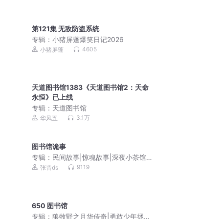
第121集 无敌防盗系统
专辑：
小猪屏蓬爆笑日记2026
4605
小猪屏蓬
天道图书馆1383《天道图书馆2：天命
永恒》已上线
专辑：
天道图书馆
3.1万
华风五
图书馆诡事
专辑：
民间故事|惊魂故事|深夜小茶馆|
恐怖短篇|惊悚灵异
9119
张晋ds
650 图书馆
专辑：
狼牧野之月华传奇|勇敢少年拯救