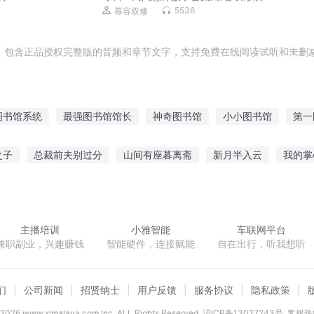
每晚哄你入睡
5536
慕容双修
，包含正品授权完整版的音频和章节文字，支持免费在线阅读试听和未删减
图书馆系统
最强图书馆馆长
神奇图书馆
小小图书馆
第一
明
农家图书馆
图书馆传说
仙界图书馆
图书馆之夜
天
之子
总裁前夫别过分
山间有座暮离斋
新月半入云
我的掌
万界图书馆
背后的阴谋
蓬莱仙游传
孕夫二嫁
陌路流年里的无效信
水
主播培训
小雅智能
车联网平台
兼职副业，兴趣赚钱
智能硬件，连接赋能
自在出行，听我想听
们
公司新闻
招贤纳士
用户反馈
服务协议
隐私政策
2026
www.ximalaya.com lnc. ALL Rights Reserved
沪ICP备13027243号
客服热线