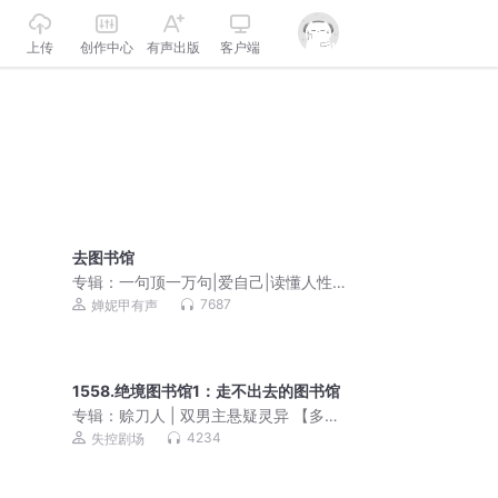
上传
创作中心
有声出版
客户端
去图书馆
专辑：
一句顶一万句|爱自己|读懂人性|
人间清醒
7687
婵妮甲有声
1558.绝境图书馆1：走不出去的图书馆
专辑：
赊刀人 | 双男主悬疑灵异 【多人
有声剧】
4234
失控剧场