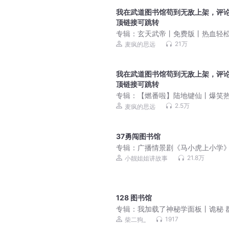
我在武道图书馆苟到无敌上架，评
顶链接可跳转
专辑：
玄天武帝丨免费版丨热血轻松
笑玄幻丨梁小渔&思远多人有声剧
21万
麦疯的思远
我在武道图书馆苟到无敌上架，评
顶链接可跳转
专辑：
【燃番啦】陆地键仙丨爆笑
玄幻|偷香高手作者新作VIP免费| 
2.5万
麦疯的思远
人有声剧
37勇闯图书馆
专辑：
广播情景剧《马小虎上小学
21.8万
小靓姐姐讲故事
128 图书馆
专辑：
我加载了神秘学面板丨诡秘 
智商在线 蒸汽时代丨VIP免费小说
1917
柴二狗_
有声剧