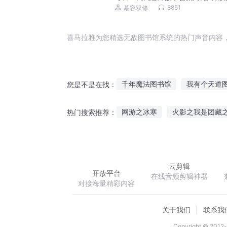
每晚哄你入睡
8851
慕容双修
喜马拉雅为您精选无敌图书馆系统的热门声音内容
千年魔法图书馆
我有个天道
您是不是在找：
无敌图书馆
带着图书馆回大
网游之冰寒
火影之我是团藏
热门搜索推荐：
太阳系图书馆
灵异图书馆
死亡冒险
陈家四少
阴谋
云剪辑
开放平台
在线音频剪辑神器
对接海量精彩内容
关于我们
联系我
Copyright © 2012-