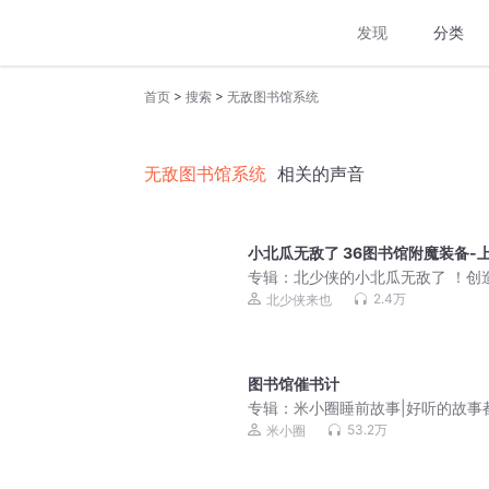
发现
分类
>
>
首页
搜索
无敌图书馆系统
无敌图书馆系统
相关的声音
小北瓜无敌了 36图书馆附魔装备-
专辑：
北少侠的小北瓜无敌了 ！创
和想象力原神奇历险
2.4万
北少侠来也
图书馆催书计
专辑：
米小圈睡前故事|好听的故事
这
53.2万
米小圈