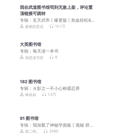
我在武道图书馆苟到无敌上架，评论置
顶链接可跳转
专辑：
玄天武帝丨爆更版丨热血轻松&搞
笑玄幻丨梁小渔&思远多人有声剧
10.1万
麦疯的思远
大英图书馆
专辑：
每天读一本书
8
旭思读书君
182 图书馆
专辑：
火影之一不小心称霸忍界
1.4万
锋叔叔
91 图书馆
专辑：
我加载了神秘学面板丨诡秘 群像
智商在线 蒸汽时代丨VIP免费小说丨多人
2489
柴二狗_
有声剧