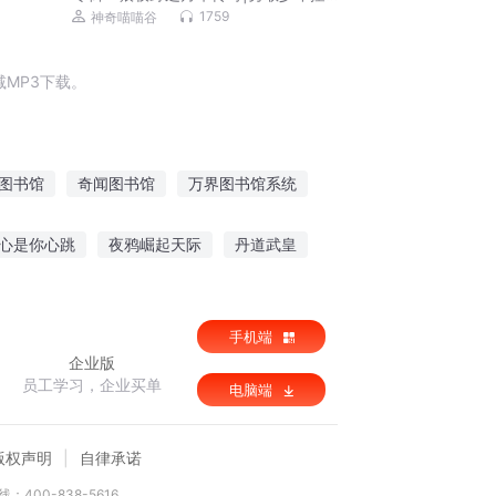
世界|系统穿越
1759
神奇喵喵谷
MP3下载。
图书馆
奇闻图书馆
万界图书馆系统
道图书馆
异界图书馆
女图书馆员
心是你心跳
夜鸦崛起天际
丹道武皇
妖王传
手机端
企业版
员工学习，企业买单
电脑端
版权声明
自律承诺
：400-838-5616