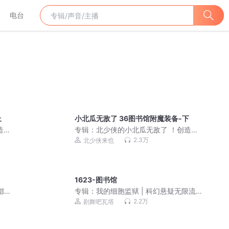
电台
上
小北瓜无敌了 36图书馆附魔装备-下
造力
专辑：
北少侠的小北瓜无敌了 ！创造力
和想象力原神奇历险
2.3万
北少侠来也
1623-图书馆
都在
专辑：
我的细胞监狱 | 科幻悬疑无限流 |
3D精品多人剧
2.2万
剧舞吧瓦塔