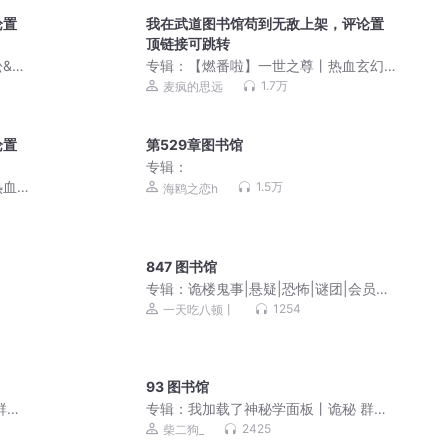
论置
我在武道图书馆苟到无敌上架，评论置
顶链接可跳转
&搞
专辑：
【燃番啦】一世之尊丨热血玄幻&
逆天改命丨爱潜水的乌贼丨VIP免费有声
1.7万
麦疯的思远
剧
论置
第529章图书馆
专辑：
热血
1.5万
海鸥之恋h
精品多
847 图书馆
》
专辑：
诡楼鬼事|悬疑|恐怖|谜团|会员免
费收听
1254
一天吃八顿丨
93 图书馆
群像
专辑：
我加载了神秘学面板丨诡秘 群像
丨多人
智商在线 蒸汽时代丨VIP免费小说丨多人
2425
柴二狗_
有声剧