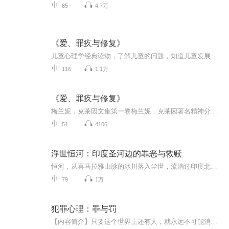
85
4.7万
《爱、罪疚与修复》
儿童心理学经典读物，了解儿童的问题，知道儿童发展过程中的特点。
116
1.1万
《爱、罪疚与修复》
梅兰妮．克莱因文集第一卷梅兰妮．克莱因著名精神分析家，被称为客体关系之母，儿童精神分析研究的先驱。在其意义深远而富于开创性的工作中，她打开了理解婴儿早期的心理历程的途径，这些早期心理历程支配着婴儿的内心活动。她的理论将精神分析关注的重点，从之前的＂驱力＂转到了＂关系＂上。她也被誉为继弗洛伊德之后，对精神分析理论发展极具贡献的领军人物之一。
51
4106
浮世恒河：印度圣河边的罪恶与救赎
恒河，从喜马拉雅山脉的冰川落入尘世，流淌过印度北部平原，汇入孟加拉湾。她哺育了古老瑰丽的印度文明，千百年来，吸引着无数取经人、征服者、传教士、学者、画家、诗人和朝圣者。自传说中的恒河源头“牛嘴”出发，乔治•布莱克顺流而下，见证了千奇百怪...
79
1万
犯罪心理：罪与罚
【内容简介】只要这个世界上还有人，就永远不可能消灭罪恶，作为警察，文沫能做的，就是尽量将这些穷凶极恶之人从茫茫人海中抓出来绳之以法，接受处罚。经历磨难的文沫，再次回到熟悉的环境之后，又会有什么样的故事呢？【作者/主播简介】作者：星星的泡沫...