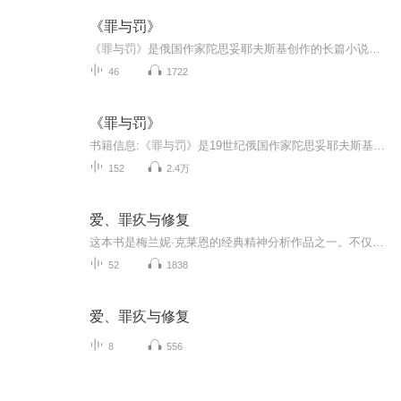
《罪与罚》
《罪与罚》是俄国作家陀思妥耶夫斯基创作的长篇小说，故事梗概如下：大学生拉斯柯尔尼科夫因极度贫困而从法律系辍学，靠母亲和妹妹的接济艰难度日。他深受“不凡”哲学与“超人”思想的影响，认为自己可以成为审判罪恶、改变世界的人。为了改善经济状况，...
46
1722
《罪与罚》
书籍信息:《罪与罚》是19世纪俄国作家陀思妥耶夫斯基创作的长篇小说。内容重点:小说描写一心想成为拿破仑式的人物、认定自己是个超人的穷大学生拉斯柯尔尼科夫，受无政府主义思想毒害，为生活所迫，杀死放高利贷的房东老太婆和她的无辜的妹妹，制造了一起...
152
2.4万
爱、罪疚与修复
这本书是梅兰妮·克莱恩的经典精神分析作品之一。不仅在理论方面有重要贡献，在临床实务方面非常重要，也为理解婴儿早期的心理历程提供了途径。她用通俗易懂的语言向世人介绍了爱、恨、嫉妒、愤怒和自我谴责等情感背后的心理活动运作过程，她通过对婴儿的...
52
1838
爱、罪疚与修复
8
556