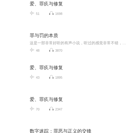
爱、罪疚与修复
51
1698
罪与罚的本质
这是一部非常好听的有声小说，听过的感觉非常不错，故事扑朔迷离，情节跌宕起伏，?是以（推理、悬疑、奇特、未知、血腥、架空、恐怖、刺激）等风格模式构成的虚幻故事。?为了提供更多优秀的有声作品，请多多宣传和推荐本书，这是一种支持与鼓励！欢迎您的意见和建议，我们将不断提升自己，给大家呢带来更多优秀的作品。请大家多多支持，好听就请小伙伴一起来吧。只就是对我们最大的支持了.有声小说的未来，是需要大家共同的努力!? 友情提示:听书是种生活的品味，在品味生活的同时，请关...
48
3870
爱、罪疚与修复
43
1895
爱、罪疚与修复
70
2347
数字迷踪：罪恶与正义的交锋