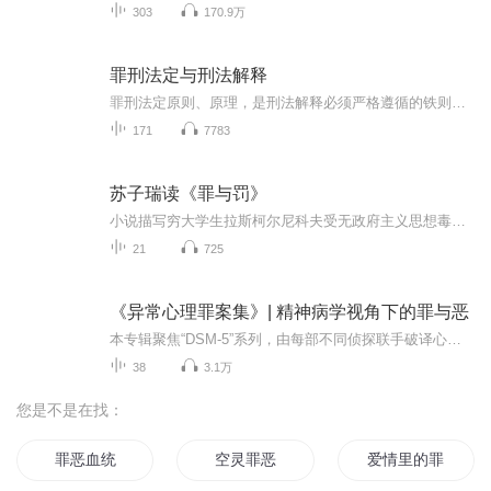
303
170.9万
罪刑法定与刑法解释
罪刑法定原则、原理，是刑法解释必须严格遵循的铁则。而罪刑法定与刑法解释之间的关系结构与实际运行，无疑是颇有研究之必要的话题
171
7783
苏子瑞读《罪与罚》
小说描写穷大学生拉斯柯尔尼科夫受无政府主义思想毒害，认为自己可以为所欲为。为生计所迫，他杀死放高利贷的老太婆阿廖娜和她的无辜妹妹丽扎韦塔，制造了一起震惊全俄的凶杀案。经历了一场内心痛苦的忏悔后，他最终在基督徒索尼娅姑娘的规劝下，投案自首...
21
725
《异常心理罪案集》| 精神病学视角下的罪与恶
本专辑聚焦“DSM-5”系列，由每部不同侦探联手破译心理迷局。每案直击一种扭曲的心理病症：从解离症、强迫症、科塔尔综合征、身份溶解到DSM变异，罪犯以病态逻辑施行“治愈”。在现实与幻觉的边界，剖析人性深渊，见证痛苦如何成为犯罪的源头。硬核病理推...
38
3.1万
您是不是在找：
罪恶血统
空灵罪恶
爱情里的罪恶