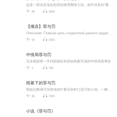
这是一部涉及现在犯罪的推理网络小说，剧中涉及到“重生”，线粒体“记忆病毒”，三个正义青年与犯罪集团斗智斗勇最终胜利的故事。
68
2896
【俄语】罪与罚
Описание: Главная цель создателей данного радиоспектакля - это привлечение внимания молодого поколения России к творчеству вел...
43
2662
中情局罪与罚
完全根据第一手内部报告和原始档案写成的中情局宠辱史
3
758
雨幕下的罪与罚
雨如注般倾泻无情地拍打着北岗村口泥泞的土地。一辆辆警车闪烁着刺眼的红蓝光芒，撕裂了雨幕的遮掩，也撕开了这个偏僻村庄清晨的宁静。警戒线外，嘈杂的议论声如同夏日午后的蝉鸣般嗡嗡作响，夹杂着几声压抑的惊呼，让空气都变得格外沉重。都别挤，让开，...
86
7363
小说《罪与罚》