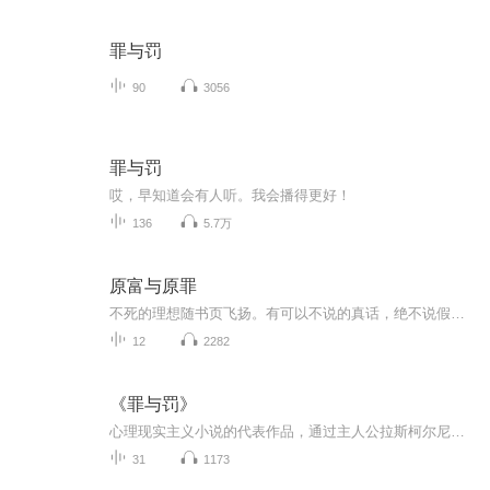
罪与罚
90
3056
罪与罚
哎，早知道会有人听。我会播得更好！
136
5.7万
原富与原罪
不死的理想随书页飞扬。有可以不说的真话，绝不说假话。所读故事都来自于《南方周末》
12
2282
《罪与罚》
心理现实主义小说的代表作品，通过主人公拉斯柯尔尼科夫的犯罪与救赎，深刻探讨了人性、道德、罪恶与救赎的主题。
31
1173