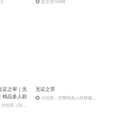
3
肤之罪148终
无证之审｜无
无证之罪
｜精品多人剧
大结局：刑警和杀人狂终极
PK！邪恶终将被正义打倒
3 大结局（刑侦
索》即将上线，
）