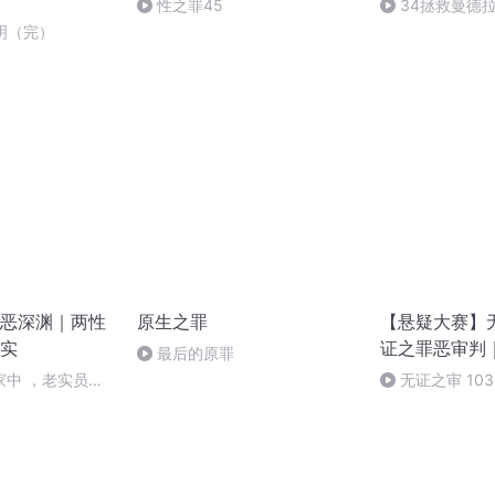
性之罪45
34拯救曼德拉
文明（完）
恶深渊｜两性
原生之罪
【悬疑大赛】
实
证之罪恶审判
最后的原罪
家中 ，老实员工
无证之审 10
老板作恶伏法-
烧脑大作《零线
期待品鉴）（完