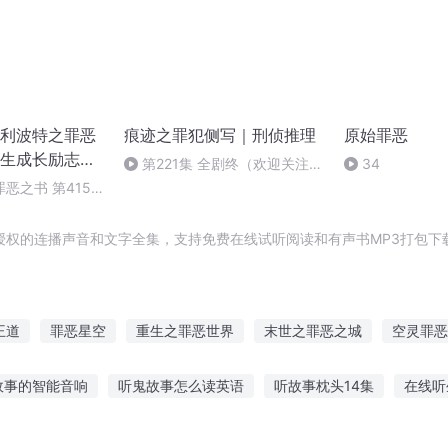
利波特之罪恶
痕迹之罪犯侧写｜刑侦推理
原始罪恶
生成长励志热
第221集 全剧终（欢迎关注新
34
人有声剧
小说《我当丧尸那些年》）
恶之书 第4158
品馆（完）
授权的连播声音和文字全集，支持免费在线试听阅读和有声书MP3打包下
王道
罪恶星空
重生之罪恶世界
末世之罪恶之城
空灵罪恶
罪恶成魔
罪恶成神
罪恶的魔神
罪恶血统
爱情里的罪恶
故事的智能音响
听鬼故事怎么读英语
听故事枕头14集
在线听
故事听
木子小鹿故事在线听
听别人爸爸讲故事好吗
专听真实