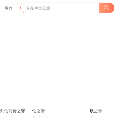
电台
剑仙前传之罪
性之罪
肤之罪