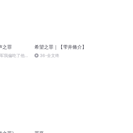
声之罪
希望之罪｜【雫井脩介】
将军我偏吃了他
36-全文终