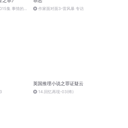
妻之罪》
罪恶
15集 事情的
作家面对面3-雷风暴 专访
英国推理小说之罪证疑云
3
14.回忆再现-03(终)