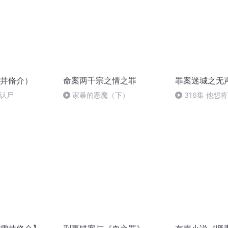
井脩介）
命案两千宗之情之罪
罪案迷城之无
署认尸
家暴的恶魔（下）
316集 他想
的帅