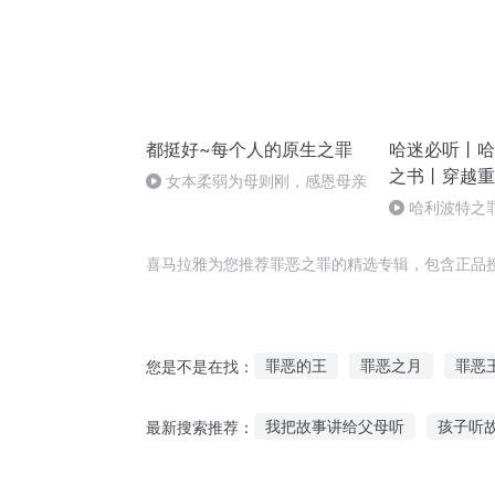
都挺好~每个人的原生之罪
哈迷必听丨哈
之书丨穿越重
女本柔弱为母则刚，感恩母亲
血同人文|多
哈利波特之罪
章 梅洛奇物珍
喜马拉雅为您推荐罪恶之罪的精选专辑，包含正品
罪恶的王
罪恶之月
罪恶
您是不是在找：
火影之罪恶系统
罪恶之世
我把故事讲给父母听
孩子听
最新搜索推荐：
我的罪恶
罪恶之血
红姐听故事入睡
龙战士星源