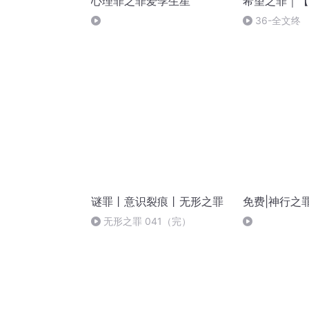
心理罪之罪爱孪生星
希望之罪｜【
36-全文终
谜罪丨意识裂痕丨无形之罪
免费|神行之
无形之罪 041（完）