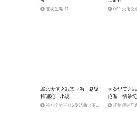
涯
恶仙都
罪恶生涯 17
051 大唐
罪恶天使之罪恶之源 | 悬疑
大案纪实之罪
推理犯罪小说
伦理｜情杀纪
第八个故事115终结曲（下）
规划师惨死
完
被逼反抗，无良
5