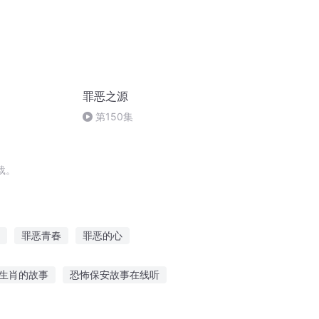
罪恶之源
第150集
载。
罪恶青春
罪恶的心
罪与恶与神
龙血龙的罪恶
生肖的故事
恐怖保安故事在线听
鬼故事大全
听关键词小故事