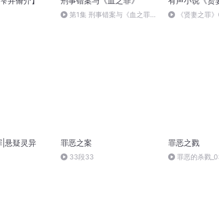
雫井脩介】
刑事错案与《血之罪》
有声小说《贤
第1集 刑事错案与《血之罪》
《贤妻之罪》0
——从赵作海案谈起（上）
真相
罪|悬疑灵异
罪恶之案
罪恶之戮
33段33
罪恶的杀戮_0