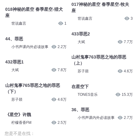
017神秘的星空 春季星空-牧夫
018神秘的星空 春季星空-猎犬
座
座
世说鑫言
3
世说鑫言
1
433罪恶2
44、罪恶
大斌
7.7万
小书声课内外必读故事
2.2万
山村鬼事763罪恶之地的罪恶
432罪恶1
（上）
大斌
7.8万
苏子燚
4.6万
山村鬼事765罪恶之地的罪恶
在星空下
（下）
TONES音乐
15.3万
苏子燚
4.6万
36、罪恶
《星空》许魏
小书声课内外必读故事
2.7万
柠檬香香FM
2.5万
您是不是在找：