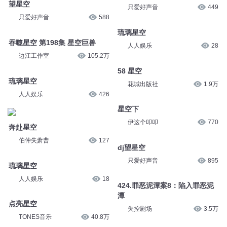
望星空
只爱好声音
449
只爱好声音
588
琉璃星空
吞噬星空 第198集 星空巨兽
人人娱乐
28
边江工作室
105.2万
58 星空
琉璃星空
花城出版社
1.9万
人人娱乐
426
星空下
伊这个叩叩
770
奔赴星空
伯仲失萧曹
127
dj望星空
只爱好声音
895
琉璃星空
人人娱乐
18
424.罪恶泥潭案8：陷入罪恶泥
潭
点亮星空
失控剧场
3.5万
TONES音乐
40.8万