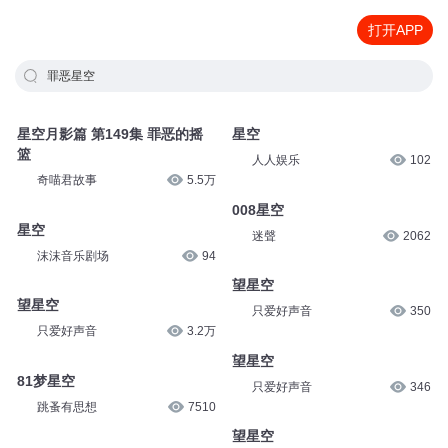
打开APP
罪恶星空
星空月影篇 第149集 罪恶的摇
星空
篮
人人娱乐
102
奇喵君故事
5.5万
008星空
星空
迷聲
2062
沫沫音乐剧场
94
望星空
望星空
只爱好声音
350
只爱好声音
3.2万
望星空
81梦星空
只爱好声音
346
跳蚤有思想
7510
望星空