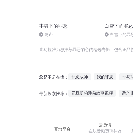
丰碑下的罪恶
白雪下的罪恶
尾声
白雪下的罪恶
喜马拉雅为您推荐罪恶的心的精选专辑，包含正品
罪恶成神
我的罪恶
罪与
您是不是在找：
罪恶之世
罪恶王道
罪恶
元旦听的睡前故事视频
适合
最新搜索推荐：
爸妈讲给爸爸听的故事
196
生病听鬼故事的说说
小孩整
云剪辑
开放平台
在线音频剪辑神器