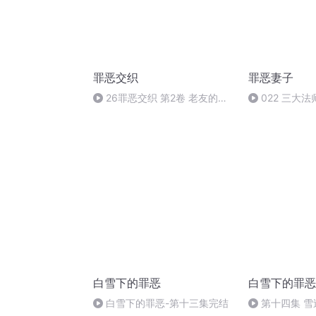
罪恶交织
罪恶妻子
26罪恶交织 第2卷 老友的委
022 三大法师
托 第6章 故意而为之
白雪下的罪恶
白雪下的罪恶
白雪下的罪恶-第十三集完结
第十四集 雪