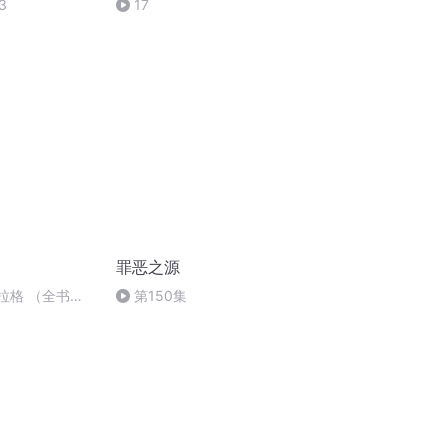
3
17
罪恶之源
布拉格 （全书
第150集