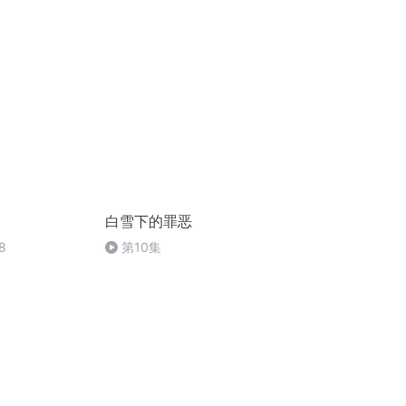
（全剧终）
白雪下的罪恶
8
第10集