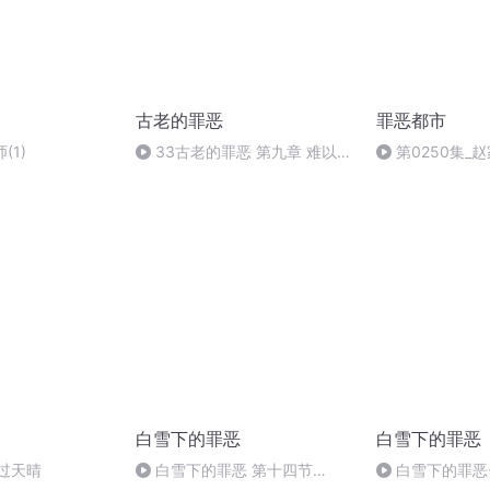
古老的罪恶
罪恶都市
(1)
33古老的罪恶 第九章 难以解
第0250集_
救的性别 一个纯粹的偶然 完
话（求关注@求
白雪下的罪恶
白雪下的罪恶
过天晴
白雪下的罪恶 第十四节
白雪下的罪恶-