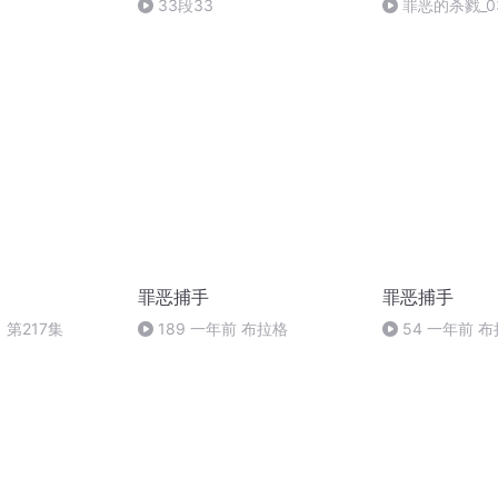
33段33
罪恶的杀戮_0
罪恶捕手
罪恶捕手
第217集
189 一年前 布拉格
54 一年前 
终）