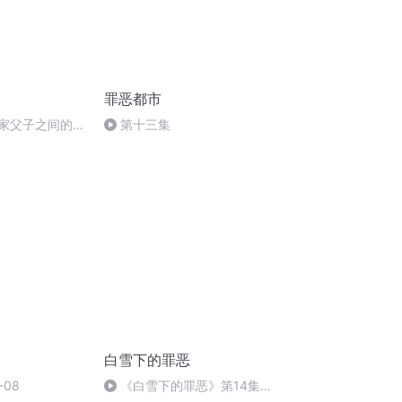
罪恶都市
赵家父子之间的谈
第十三集
订阅）
白雪下的罪恶
08
《白雪下的罪恶》第14集