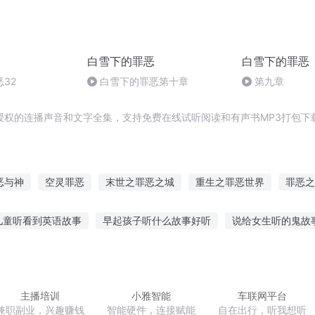
白雪下的罪恶
白雪下的罪恶
32
白雪下的罪恶第十章
第九章
授权的连播声音和文字全集，支持免费在线试听阅读和有声书MP3打包下
恶与神
空灵罪恶
末世之罪恶之城
重生之罪恶世界
罪恶之
青春
爱情里的罪恶
龙血龙的罪恶
罪恶血统
罪恶之血
儿童听看到英语故事
早起孩子听什么故事好听
说给女生听的鬼故
6听革命故事对瓶
适合睡觉听的幼儿故事
听故事学会计免费下载
天用手表听故事
听小说讲故事免费的
听老师讲中国故事
听寓
主播培训
小雅智能
车联网平台
兼职副业，兴趣赚钱
智能硬件，连接赋能
自在出行，听我想听