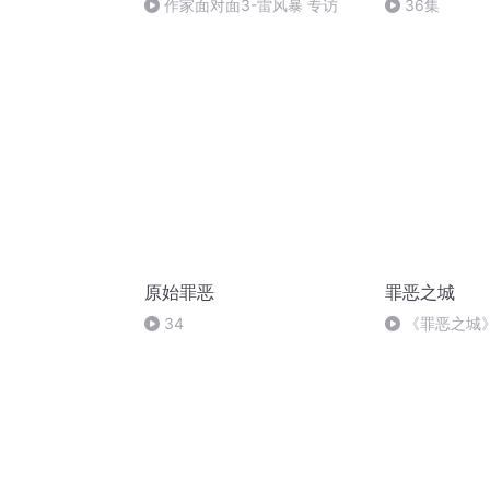
作家面对面3-雷风暴 专访
36集
原始罪恶
罪恶之城
34
《罪恶之城》