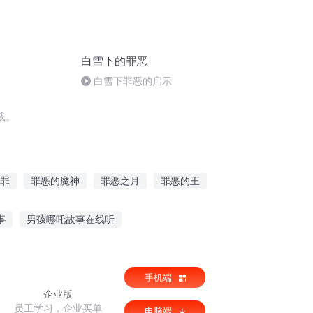
白雪下的罪恶
白雪下罪恶的启示
载。
罪
罪恶的魔神
罪恶之月
罪恶的王
罪恶星空
火影之罪恶系统
恶魔的罪恶
事
男孩哪吒故事在线听
听五嫂讲鬼故事在线听
手机端
言故事直播间
企业版
员工学习，企业买单
电脑端