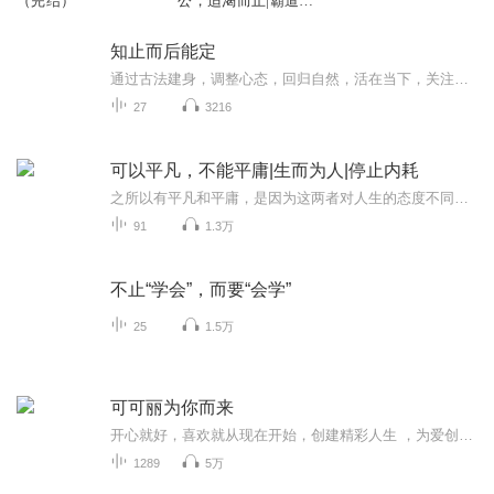
（完结）
公，适渴而止|霸道总
裁&甜宠
知止而后能定
通过古法建身，调整心态，回归自然，活在当下，关注自己。知止而后能定，定而后能静，静而后能安，安而后能虑，虑而后能得。
27
3216
可以平凡，不能平庸|生而为人|停止内耗
之所以有平凡和平庸，是因为这两者对人生的态度不同来区别的。虽然这两种人有可能一辈子都没有什么大的作为，没有什么大的成就。但是，平凡的人心中仍然拥有自己的梦想，自己仍旧会做好自己的工作，在自己每天的努力中一步一步向自己的梦想靠近，即使最终...
91
1.3万
不止“学会”，而要“会学”
25
1.5万
可可丽为你而来
开心就好，喜欢就从现在开始，创建精彩人生 ，为爱创造奇迹 ，微笑每一天！
1289
5万