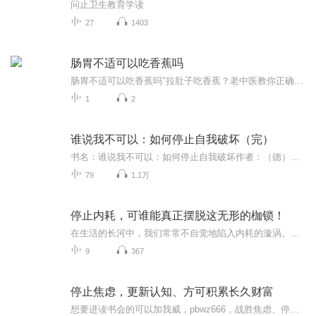
问止卫生教育学读
27
1403
肠胃不适可以吃香蕉吗
肠胃不适可以吃香蕉吗"拉肚子吃香蕉？老中医教你正确打开方式！这个操作太骚了..."最近后台收到一堆私信："肠胃不舒服能吃香蕉吗？"问得我都快PTSD了。今天就跟大家掰扯清楚这个世纪难题，看完保证让你直呼"香蕉你个芭拉"！（声明：本人只是中医文化爱好者...
1
2
谁说我不可以：如何停止自我破坏（完）
书名：谁说我不可以：如何停止自我破坏作者：（德）杰奎琳·库彭译者：迟雪燕出版社：四川人民出版社出版时间：2022-09-01
79
1.1万
停止内耗，可谁能真正摆脱这无形的枷锁！
在生活的长河中，我们常常不自觉地陷入内耗的漩涡。那是一种无声的自我消耗，如同在心底悄然蔓延的阴影，一点点侵蚀着我们的活力与热情。每一次的纠结、每一回的自我怀疑，都让我们在这无形的困境中疲惫不堪。然而，停止内耗，是一场与自己的温柔和解。它...
9
367
停止焦虑，更新认知、方可积累长久财富
想要进读书会的可以加我威，pbwz666，战胜焦虑、停止内耗、回收注意力、才能赚到大钱，一夜暴富不是陷阱就是圈套，积小胜为大胜，不用从头再来就是快，能够不断积累才是多。财富自由的真相是什么？真正的财富自由是什么？ 财富自由，就是当你不工作的时候...