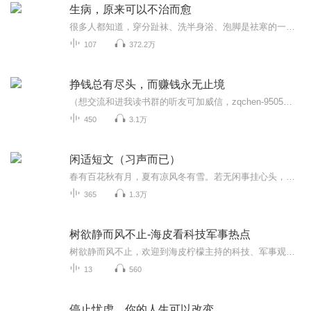
生病，原来可以不治而愈
很多人都知道，穿分趾袜、洗半身浴、泡脚是祛寒的一些方法，这是值得高兴的事情。 可是，现在很多人还都抱有一种错误的想法，那就是仅仅通过穿分趾袜、洗半身浴等某一种方法就会达到祛除寒症的目的。 本书就是要告诉你，究竟还应该使用哪些方法才能祛...
107
372.2万
挣钱总有尽头，而赚钱永无止境
（想交流和进我读书群的听友可加威信，zqchen-9505）真正的财务自由是什么？财务自由，就是当你不工作的时候，也不必为金钱发愁，因为你有其他渠道的现金收入。当工作不再是获得金钱的唯一手段时，你便自由了。可以有足够的金钱、时间去做自己真正想做的事...
450
3.1万
闲适短文（习声而已）
春有百花秋有月，夏有凉风冬有雪。若无闲事挂心头，便是人间好时节！
365
1.3万
树欲静而风不止-海皮看科技军事热点
树欲静而风不止，欢迎到海皮柠檬主持的科技、军事观察室。在这里，你可以最前沿的科技动态，最新的军事动向，你可以听到一位草根人士是如何吐槽科技、军事。
13
560
停止忧虑，你的人生可以改变