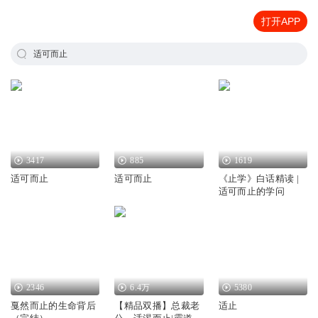
打开APP
适可而止
3417
885
1619
适可而止
适可而止
《止学》白话精读 |
适可而止的学问
2346
6.4万
5380
戛然而止的生命背后
【精品双播】总裁老
适止