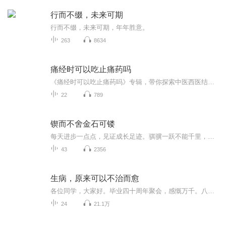
行而不缀，未来可期
行而不缀，未来可期，年年胜意。
263
8634
痛经时可以吃止痛药吗
《痛经时可以吃止痛药吗》专辑，带你探索中医西医结合的止痛之道！作为一名医术高超的健康管理师，我结合多年经验，用轻松幽默的语言，为你解答痛经问题。从止痛药的选择到中医调理，一一为你剖析。告别痛经困扰，从此轻松过经期！快来加入我们，一起探索...
22
789
锲而不舍金石可镂
每天进步一点点，见证成长足迹。骐骥一跃不能千里，驽马十驾功在不舍？锲而不舍，金石可镂！
43
2356
生病，原来可以不治而愈
各位同学，大家好。毕业四十周年聚会，感慨万千。八位同学的离去让我觉得在世间的时间非常宝贵。因缘聚合，来去匆匆。惟愿大家健康快乐！ 今天我开始录制《生病，原来可以不治而愈》，作者进藤义晴。 谨以此书献给78届玉皇中学全体同学。
24
21.1万