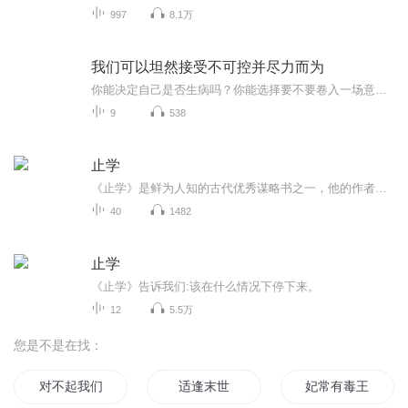
997
8.1万
我们可以坦然接受不可控并尽力而为
你能决定自己是否生病吗？你能选择要不要卷入一场意外吗？你能阻止心爱之人的离去吗？你能保证取得成功吗？你对以上事项有多大的控制力？不要再理会他人的眼光，不要试图给别人留下好印象，更不要为了获得一点儿好处去迎合别人。有太多的人在意他人的眼光...
9
538
止学
《止学》是鲜为人知的古代优秀谋略书之一，他的作者是隋代大儒王通，号文中子。曾国藩曾深深的研读过“止学”，其一生的作为和成就，处处都有‘止’的痕迹，李嘉诚更是将‘知止’二字挂在办公室的醒目之处，身体力行的践行着它的要义。那么什么是‘止’呢...
40
1482
止学
《止学》告诉我们:该在什么情况下停下来。
12
5.5万
您是不是在找：
对不起我们不合适
适逢末世
妃常有毒王爷适渴