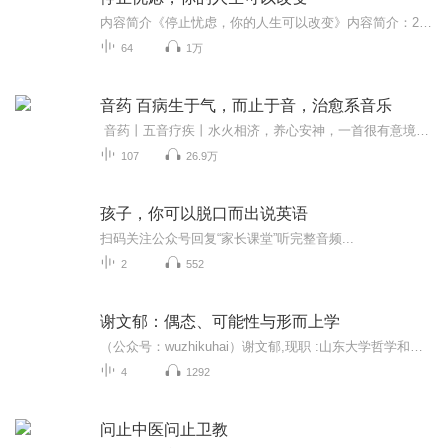
内容简介《停止忧虑，你的人生可以改变》内容简介：20世纪早期，美国经济陷入萧条，战争和贫困导致人们失去了美好生活的向往，而卡耐独辟蹊径地开创了一套融演讲、推销、为人处世、智能开发于一体的教育方法，运用社会学和心理学知识，对人性进行了深刻的...
64
1万
音药 百病生于气，而止于音，治愈系音乐
音药丨五音疗疾丨水火相济，养心安神，一首很有意境的乐曲，听醉了！
107
26.9万
孩子，你可以脱口而出说英语
扫码关注公众号回复“家长课堂”听完整音频...
2
552
谢文郁：偶态、可能性与形而上学
（公众号：wuzhikuhai）谢文郁,现职 :山东大学哲学和社会发展学院教授,学历（学位学历，最高学位或学历在前）,宗教哲学博士，美国克莱蒙研究大学，2000年；哲学硕士，北京大学，1988年；哲学学士，广州中山大学，1982年；学术（专业）经历 美国洛杉矶国际神学院，助理哲学和神学教授，美国关岛大学，助理哲学教授，美国富勒神学院，博士后研究员，北京大学，哲学讲师，《北京大学研究生学刊》，副主编，研究领域：宗教哲学，西方哲学史，基督教思想，比较哲学研究，开授课程...
4
1292
问止中医问止卫教