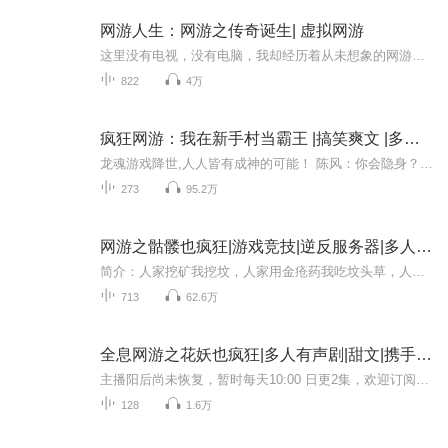
网游人生：网游之传奇诞生| 虚拟网游
这里没有电视，没有电脑，我却经历着从未想象的网游人生，我将在这里一路称王！！！！！！
822
4万
疯狂网游：我在新手村当霸王 |搞笑爽文 |多人有声
龙魂游戏降世,人人皆有成神的可能！ 陈风：你会隐身？很不巧,我也会！而且比你强！ 什么？你是最强战士？不好意思我也是！还是比你强！ 什么？你是最强刺客无一失手？ 不好意思,那你死了！ 多年以后众人看着站在巅峰装逼的陈风,都是一阵无奈：大哥别秀了,...
273
95.2万
网游之骷髅也疯狂|游戏竞技|逆反服务器|多人有声剧
简介：人家挖矿我挖坟，人家用金疮药我吃坟头草，人家用魔法药我点香烛，人家打坐回复我住棺材，人家用魔法攻击我扔烧纸，﹉﹉且看一只骷髅如何玩转网游，搅乱风云终成魔！Cast：男神榜：拥抱：王麻子芈舟：逆无道四火：小四眼杜延平：莫仟拜泪：文韬淼淼...
713
62.6万
全息网游之花妖也疯狂|多人有声剧|甜文|携手升级虐渣
主播阳后尚未恢复，暂时每天10:00 日更2集，欢迎订阅~【内容简介】再次踏入游戏时，劈腿的前cp正在迎娶新欢。经历一场惊心策划的背叛后满城风絮：渣男配贱女，绝配！【系统】您被踢出帮会《君临九州》… 这还不算，孑然一身的她还被昔日cp带队追杀，纵有一...
128
1.6万