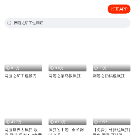
打开APP
网游之矿工也疯狂
8.1万
9.6万
27万
网游之矿工也拔刀
网游之菜鸟很疯狂
网游之奶妈也疯狂
43.7万
63.3万
6152
网游世界太疯狂|欧
疯狂的手游 | 全民网
【免费】外挂也疯狂|