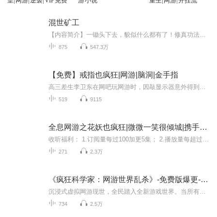
皇|网游|逆袭|VIP免费
游小说
重生|网游|开挂流
混世矿工
【内容简介】一锄头下去，貌似什么都有了！修真功法，炼丹材料，宇宙飞船，机甲大炮……啥？你说美女，呃~这个还真没挖出来过。不过……也许……来~来！还是不说了，把锄头给我先！哥再刨会儿。【作者/主播简介】作者：牧尘客，网络小说作家，代表作《帝国...
875
547.3万
【免费】戒指也疯狂|网游|脑洞|金手指
高三差生李卫东在网吧玩网游时，因敲显示器意外得到一枚戒指。回家后戒指灵魂绑定，他发现这竟是网游里的储物戒指，还存有装备等物品。他好奇装备到现实的效果，却面临如何取出物品的问题，精彩冒险即将开启。
519
9115
全息网游之花妖也疯狂|微微一笑很倾城|携手虐渣|网游升级|甜宠|AI多播
收听福利： 1.订阅量每过100加更5集； 2.播放量每超过10万加更5集： 3.当月月票榜、收听榜、互动榜第一的可获得红包8.8元，第二的可获得红包6.6元，第三的可获得红包3.3元，加入粉丝群，截图，月月可得！（注：本条奖励需当月月票超过30张以上才可获得） ...
271
2.3万
《疯狂科学家：网游世界乱杀》-免费版爆更-欢迎订阅
沉浸式虚拟网游现世，全民踏入全新游戏世界。当所有人遵循常规玩法打怪升级、摸索套路时，唯有一人不走寻常路。以科学思维拆解游戏规则，利用物理原理、逻辑推演与精密计算，破解副本机制、利用游戏漏洞、改造装备技能。别人苦练操作技巧，他靠硬核知识碾...
734
2.5万