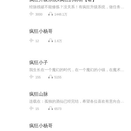
经脉残破不能修炼？没关系！有疯狂升级系统，做任务，杀杀怪，吞噬点别人灵力，或者是炼制下丹药，刻下大阵，就能获得经验！经验值太低？不怕，我有双倍经验卡，十倍经验卡！经验值爆爆爆，级数升升升！什么天才，什么大家族少爷，什么帝国皇子，再妖孽的天赋，面对这疯狂升级，都被远远甩在后面！“咦，我又升级了？”易天云一觉醒来，发现自己又升级了……
3000
1448.1万
疯狂小杨哥
12
1.6万
疯狂小子
我生长在一个魔幻的时代，在一个魔幻的小镇，在魔术师中间。 哦，几乎每个人都没有意识到我们生活在这张由机会和环境的银丝连接的魔法网中。 但我一直都知道。 当我十二岁的时候，这个世界就是我的魔灯，借着它的绿色光芒，我看到了过去、现在和未来。
155
5155
疯狂山脉
连载在：孤独的酒仙已经完结，希望各位喜欢有意向合作戳企鹅：2509800795
15
6573
疯狂小杨哥