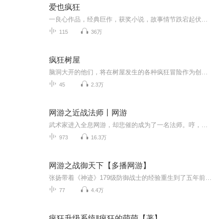
爱也疯狂
一良心作品，经典巨作，获奖小说，故事情节跌宕起伏，转折紧扣人心弦。请大家多多支持，电动提建议，我们将推出更多的优秀作品，满足您的耳朵，震撼您的心灵。一良心作品，经典巨作，获奖小说，故事情节跌宕起伏，转折紧扣人心弦。请大家多多支持，电动提建议，我们将推出更多的优秀作品，满足您的耳朵，震撼您的心灵
115
36万
疯狂树屋
脑洞大开的他们，将在树屋发生的各种疯狂冒险作为创作素材，记录下他们找回会飞的猫、孵化海猴子、大战皮猴子和巨无霸猩猩、打败美人鱼海怪、和海盗军团斗智斗勇……的故事（事故）树屋还在以每年13层的速度无止尽加盖，26层、39层、52层……最近已经到了1...
45
2.3万
网游之近战法师丨网游
武术家进入全息网游，却悲催的成为了一名法师。哼，法师又如何，照样打遍天下无敌手
973
16.3万
网游之战御天下【多播网游】
张扬带着《神迹》179级防御战士的经验重生到了五年前！ 上一世，他是在开服之后的第三年才玩起的《神迹》，输在了起步上！这一世，他却拥有了游戏中所有隐藏任务、副本通关的经验，占尽了先机！ 一个获得战神传承的防御战士，率领着他的队友，一路横...
77
4.4万
疯狂升级系统‖疯狂的萌萌【著】