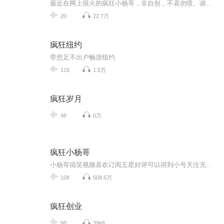
最近在网上很火的疯狂小杨哥，非自创，不喜勿喷。谢谢大家的支持
20
22.7万
疯狂纽约
带您足不出户畅游纽约
116
1.5万
疯狂岁月
48
6万
疯狂小杨哥
小杨哥搞笑视频喜欢订阅五星好评可以得到小号关注无特殊情况每天更新搬运视频，评论区干净 谢专辑留言找《茶凉缘尽丶唐樱雪》可
108
508.6万
疯狂创业
98
3966