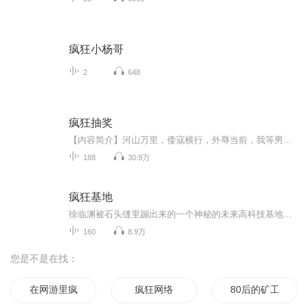
疯狂小杨哥
2
648
疯狂抽奖
【内容简介】河山万里，倭寇横行，外辱当前，我等男儿，理应抛洒热血，血染黄沙。一段可歌可泣的血泪历史，一段刻骨铭心的国仇家恨，一段血流成河的残酷战争。看似一个人兽无害的冒牌货纨绔大少，却扭转了一次次残酷的战争，让整个相关的战局都为之一变，...
188
30.9万
疯狂基地
徐临渊被石头缝里蹦出来的一个神秘的未来高科技基地产品幸运地砸中了，他彪悍的人生开始了。各种生物资源与矿物资源就像空气任由呼吸，各种财富源源不断，还有一群人工智能的生物人小弟做助手，从此干掉英特尔、兼并埃克森、秒杀GE……工业帝王，全球霸主，从此不再是梦，没有比这更疯狂，事业财富双丰收，赚钱泡妞两不误。……新书《生化全球》正在火热连载，尽请新老书友前去围观！！
160
8.9万
您是不是在找：
在网游里疯狂修仙
疯狂网络
80后的矿工生活