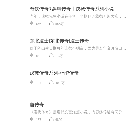
奇侠传奇&黑鹰传奇丨戊戟传奇系列小说
当年，戊戟先生小说在任何一个期刊连载都可以大卖，这个现象被称为“戊戟现象”。现在有声平台上，戊戟先生作品也是备受欢迎的作品。这部《奇侠传奇》是主播播讲的第三部戊戟先生的传统武侠作品，希望大家喜欢。
666
555万
东北道士|东北传奇|道士传奇
孩子的出生日期可能谁都不明白，因为是亥年亥月亥日亥时的一个孩子，所以他注定就不会平凡，正所谓两亥生祸害，可这个孩子都已经是至阴之子了，别说阴气高，物极必反的他是吸进自身的阴气而转为阳火极旺盛的五世奇人，当然这也是后来才知道的。
88
1.6万
戊戟传奇系列-杜鹃传奇
154
40.5万
唐传奇
《唐代传奇》是唐代文言短篇小说，内容多传述奇闻异事，后人称为唐人传奇，或称唐传奇。唐传奇在经过发轫期的准备，兴盛期之后，终于在晚唐时期开始衰落。唐代传奇内容除部分记述神灵鬼怪外，大量记载人间的各种世态，人物有上层的，也有下层的，反映面较...
157
6899