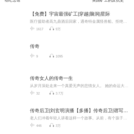
动纪念馆
美国矿工的反抗史
【免费】宇宙最强矿工|穿越|脑洞|星际
医疗援助者高九鼎酒后回家，遇奇特金属怪兽船。拒绝交易后，因好奇启动飞船，竟完成空间跳跃来到宇宙虚空，开启未知星际之旅，等待他的将是全新挑战与奇遇。
1617
9万
传奇
9
1095
传奇女人的传奇一生
从岁月深处走来一个真爱无声的悲情女人。 她的命运大开大合，大起大落。悲欢聚散，跌宕不已。 从小镇才女到少帅夫人，再到华尔街顽强再生…… 她创造着人生传奇和财富奇迹，带着爱与执着走完华丽而艰辛的一生。 她就是————于凤至。
32
3.7万
传奇后卫|刘玄明演播【多播】传奇后卫|谱写传奇
老人们冲着年轻人讲着这样一个故事。从前，有个孩子，他来自中国。他六尺七寸，身体单薄。备受质疑的他却打了NBA，并且成为了一代传奇。当有关他的事情一代代被流传下来。故事也就赋予了它独特的魅力，励志、积极向上。而当故事从那些崇尚过去的老人们嘴中...
446
3万