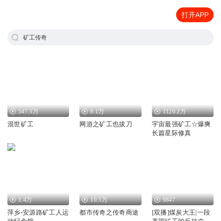
打开APP
矿工传奇
547.3万
8.1万
1120.2万
混世矿工
网游之矿工也拔刀
宇宙最强矿工☆爆爽
长篇星际修真
1.4万
10.5万
9847
萍乡-安源路矿工人运
都市传奇之传奇商途
[双播]煤炭大王|一段