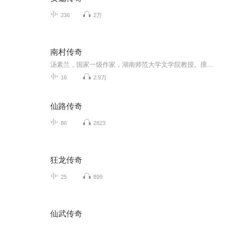
236
2万
南村传奇
汤素兰，国家一级作家，湖南师范大学文学院教授。擅长写童话，作品荣获全国优秀儿童文学奖，宋庆龄儿童文学奖，陈伯吹儿童文学奖，毛泽东文学奖等奖项。她用童心做成的笔，写有趣的故事，画美妙的白日梦。她是童年的点灯人，给孩子们送去一段段美妙的阅读...
16
2.9万
仙路传奇
86
2823
狂龙传奇
25
899
仙武传奇