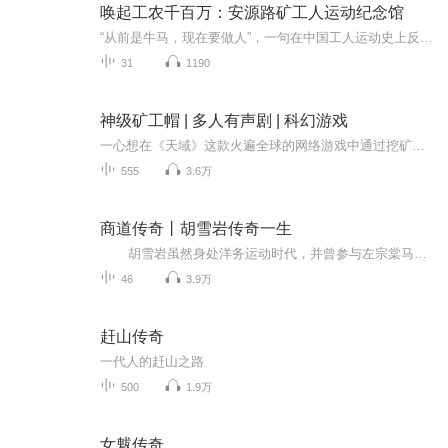
唤起工农千百万：安源路矿工人运动纪念馆
“从前是牛马，现在要做人”，一句在中国工人运动史上反帝国主义、封建主义和官僚资本主义三座大山的最铿锵有力的誓言，把安源这座小城推上了历史的舞台，也为中国新民民主革命事业的成功奠定了坚实的基础。为了更好地了解那段苦难辉煌的历史，我们推出爱...
31
1190
神级矿工帽 | 多人有声剧 | 科幻游戏
一心想在《天域》这款火遍全球的网络游戏中通过挖矿赚两个小钱的杨野，竟意外的从矿石中挖到一个矿工帽。最奇葩的是帽子呈黄色，自带大灯泡，两侧还有两行字——安全生产，生命第一！正当杨野疑惑不解时，这神奇的矿工帽却让他看到了奇怪的东西——属性装...
555
3.6万
商道传奇丨胡雪岩传奇一生
胡雪岩虽然身处洋务运动时代，并曾参与左宗棠马尾造船厂的运作。胡雪岩的生意，一类是借助政商关系的“特殊”生意，如：为政府采购军火、机器、筹措外资贷款等；另一类则是“正常”生意，如：钱庄、当铺、生丝、药局等。 “阜康钱庄”是胡雪岩的金融平台，也是其核心产业。与一般钱庄不同的是，“阜康钱庄”拥有两大特殊资金来源：一是数额庞大的委托理财，主要为官商的利益输送服务。《异辞录》记载胡雪岩“藉官款周转，开设钱庄，其子店遍布于南北，富名震乎内外。官商寄顿钱财，动辄...
46
3.9万
赶山传奇
一代人的赶山之路
500
1.9万
女魃传奇