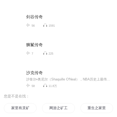
剑谷传奇
56
1591
狮鬣传奇
7
225
沙克传奇
沙奎尔•奥尼尔（Shaquille O'Neal），NBA历史上最伟大的中锋之一，4枚冠军戒指，3次总决赛MVP，NBA50大球员之一。他绰号众多，但都与大分不开：大鲨鱼、 大仙人掌、大柴油机、大亚里士多德、大哲学家；他是个大活宝，爱好广泛：跳街舞，当警察，唱歌，拍电影；他是个大嘴巴，经常妙语连珠，他曾讥讽罗德曼——我奶奶和乔丹在一起都能拿冠军。所以，读他故事的同时，我们也在被这个狡猾的巨人带着玩。
58
11.8万
您是不是在找：
家里有灵矿
网游之矿工也疯狂
重生之家里有矿