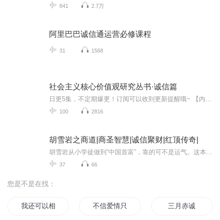
841
2.7万
阿里巴巴诚信通运营必修课程
31
1568
社会主义核心价值观研究丛书·诚信篇
日更5集，不定期爆更！订阅可以收到更新提醒哦~ 【内容简介】 《社会主义核心价值观研究丛书：诚信》从理论上探讨了社会主义核心价值观的基本问题，分析了核心价值观提出的历史背景、理论渊源和时代主题，从理论和 实践相结合的角度对社会主义核心价值...
100
2816
胡雪岩之商道|商圣智慧|诚信聚财|红顶传奇|
胡雪岩从小学徒做到“中国首富”，靠的可不是运气。这本书深入讲他如何“戒欺”立信、如何识人用人、如何冒险押注。既有商战故事，又有经营心法。想赚钱、想创业、想提升财商的你，听他的经历，就像请了一位免费商业导师，句句干货！
37
66
您是不是在找：
我还可以相信谁
不信爱情只信你
三月赤诚