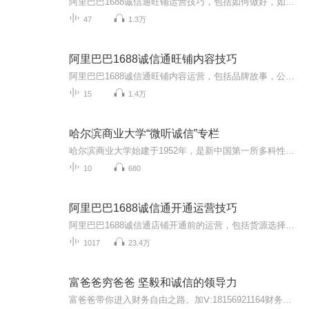
阿里巴巴1688诚信通旺铺运营技巧，包括如何做好，如何做好阿里巴巴1688上的免费资源，如何把1688社区内容做到最好，如何为自己的产品做品牌，做形象。如何做好阿里巴巴1688旺铺装修，如何提高客户量，如何做优秀的模板，在阿里巴巴1688上做到行业第一的标...
47
1.3万
阿里巴巴1688诚信通旺铺内容技巧
阿里巴巴1688诚信通旺铺内容运营，包括品牌故事，公司口号，购物流程，1688信息标题，阿里旺铺网址的设置，视频设置等。原创干货分享。
15
1.4万
哈尔滨商业大学“微听诚信”专栏
哈尔滨商业大学始建于1952年，是新中国第一所多科性商业大学。学校秉承着“大商铸才、大雅育人、商雅兼备、经世济民”的人才培养理念，弘扬优秀传统商业文化，突出诚信教育，铸就诚信校魂，打造诚信良才。为更好地传承商大文化底蕴和精神基因，形成商大人...
10
680
阿里巴巴1688诚信通开通运营技巧
阿里巴巴1688诚信通店铺开通前的运营，包括货源选择，注册，产品定位，公司定位，1688商业模式，前期准备。原创干货分享。
1017
23.4万
富爸爸穷爸爸 坚毅和诚信的领导力
富爸爸带你进入财务自由之路。加Ⅴ:18156921164财务自由，简单的说就四个字，有钱有闲，再扩展一下，就是可以做自己想做的大部分的事，以及可以不做自己不想做的任何事。而我们系统对财务自由的真正的诠释是:除了有钱有闲，我们还要拥有一种永远充满欢乐和...