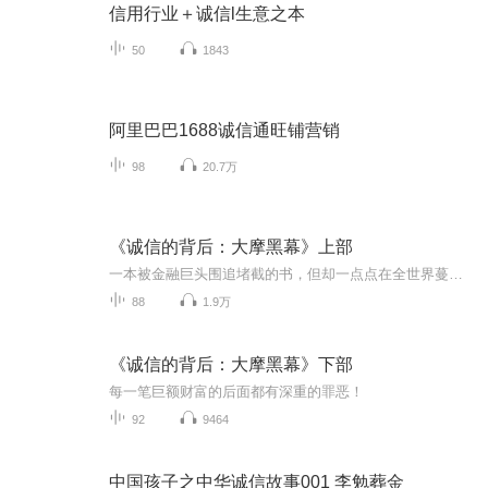
信用行业＋诚信l生意之本
50
1843
阿里巴巴1688诚信通旺铺营销
98
20.7万
《诚信的背后：大摩黑幕》上部
一本被金融巨头围追堵截的书，但却一点点在全世界蔓延开来……让你亲身体验华尔街最危险，最重要的游戏。衍生品交易是一场血腥的游戏，猎物就是毫无防备的投资者！
88
1.9万
《诚信的背后：大摩黑幕》下部
每一笔巨额财富的后面都有深重的罪恶！
92
9464
中国孩子之中华诚信故事001 李勉葬金