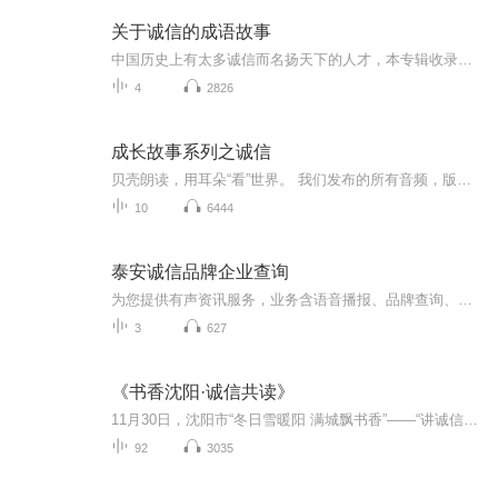
关于诚信的成语故事
中国历史上有太多诚信而名扬天下的人才，本专辑收录的有如下成语故事1一诺千金
4
2826
成长故事系列之诚信
贝壳朗读，用耳朵“看”世界。 我们发布的所有音频，版权均属于贝壳朗读。合作可联系QQ：3485701614
10
6444
泰安诚信品牌企业查询
为您提供有声资讯服务，业务含语音播报、品牌查询、查询转接、企业冠名、列名查询、媒体延伸。增值服务有法律顾问、教育导航、健康顾问、如意折扣、话匣子、就业顾问。本栏目竭诚为您服务：0538-8883678...
3
627
《书香沈阳·诚信共读》
11月30日，沈阳市“冬日雪暖阳 满城飘书香”——“讲诚信”诵读活动正式启动。此次诵读活动是“冬日雪暖阳 相约在沈阳”活动中的重要一环。活动聚焦推动刚刚通过的《全民阅读促进条例（草案）》要求落地见效，创新开展丰富多样的阅读推广活动，大力弘扬诚...
92
3035