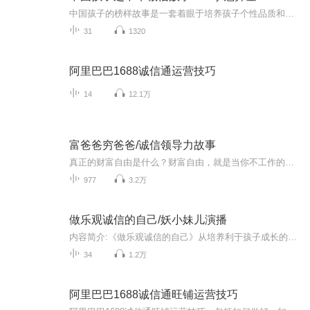
中国孩子的榜样故事是一套着眼于培养孩子个性品质和道德修养的丛书，让您的孩子以这些人为榜样，他们将为您的孩子打开诚信之门，从此影响孩子的一生。
31
1320
阿里巴巴1688诚信通运营技巧
14
12.1万
富爸爸穷爸爸/诚信领导力故事
真正的财富自由是什么？财富自由，就是当你不工作的时候，也不必为金钱发愁，因为你有其他渠道的现金收入。当工作不再是获得金钱的唯一手段时，你便自由了。可以有足够的金钱、时间去做自己真正想做的事情，例如说：旅游、摄影、与书、或者参与公益事业。...
977
3.2万
做乐观诚信的自己/妖小妹儿演播
内容简介:《做乐观诚信的自己》从培养利于孩子成长的核心品格入手，帮助孩子形成乐观诚信的品格，本专辑精选了利于儿童品格培养的经典儿童故事，本专辑共分为五章，从不同的侧面帮助儿童理解该种品格形成的重要性。每个故事后面都设置了阅读感悟、实践乐园...
34
1.2万
阿里巴巴1688诚信通旺铺运营技巧