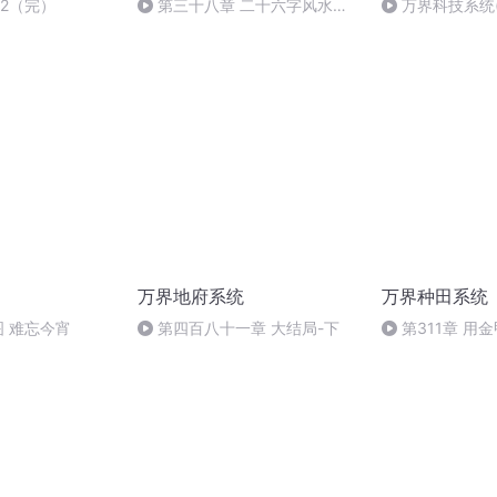
42（完）
第三十八章 二十六字风水秘
万界科技系统(
术
万界地府系统
万界种田系统
图 难忘今宵
第四百八十一章 大结局-下
第311章 用
《诸天世界炼器