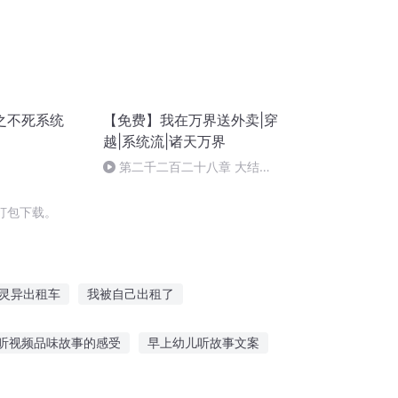
之不死系统
【免费】我在万界送外卖|穿
越|系统流|诸天万界
第二千二百二十八章 大结局
下：
打包下载。
灵异出租车
我被自己出租了
出租师
我在仙界出租灵器
听视频品味故事的感受
早上幼儿听故事文案
家稻草人出租
哪里可以听故事儿童