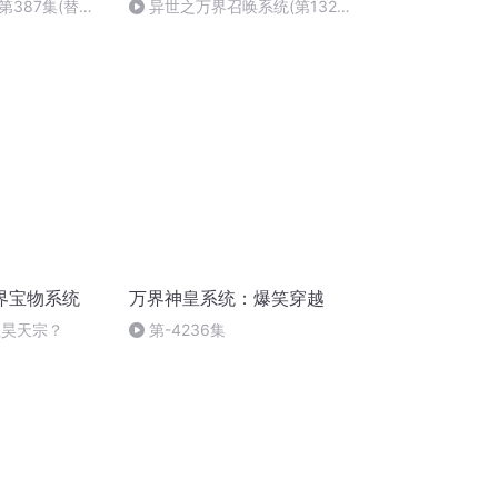
387集(替身
异世之万界召唤系统(第132
章)
界宝物系统
万界神皇系统：爆笑穿越
往昊天宗？
第-4236集