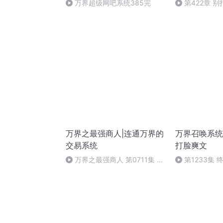
万界超级网吧系统385完
第422章 
万界之最强商人|连通万界的
万界召唤系统
交易系统
打脸爽文
万界之最强商人 第0711集 最
第1233集 
后的进阶