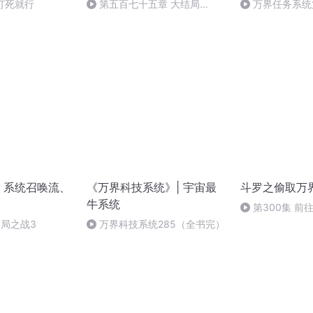
别打死就行
第五百七十五章 大结局
万界任务系统第
（下）
实验场卷 完)
 系统召唤流、
《万界科技系统》| 宇宙最
斗罗之偷取万
牛系统
第300集 前
终局之战3
万界科技系统285（全书完）