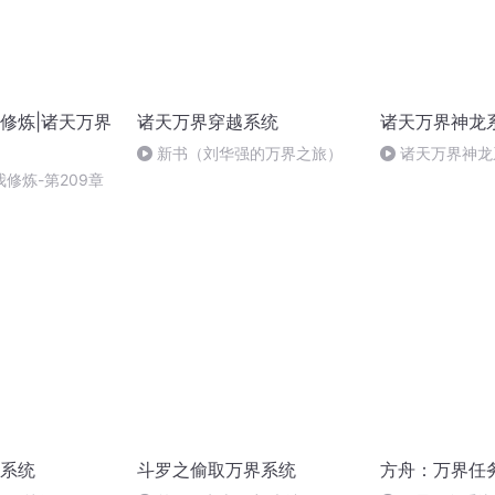
修炼|诸天万界
诸天万界穿越系统
诸天万界神龙
新书（刘华强的万界之旅）
诸天万界神龙
修炼-第209章
系统
斗罗之偷取万界系统
方舟：万界任