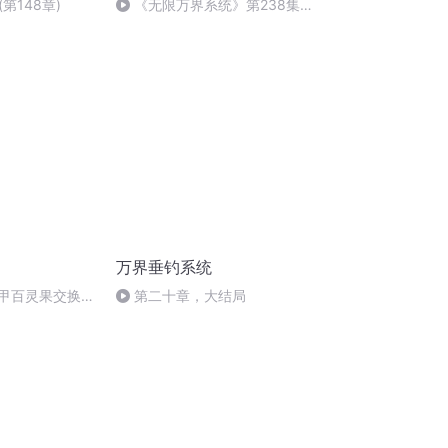
第148章)
《无限万界系统》第238集
离开（完结）
万界垂钓系统
金甲百灵果交换，
第二十章，大结局
材料大全》