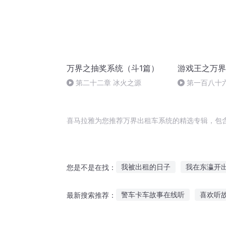
万界之抽奖系统（斗1篇）
游戏王之万界
第二十二章 冰火之源
第一百八十
喜马拉雅为您推荐万界出租车系统的精选专辑，包
我被出租的日子
我在东瀛开
您是不是在找：
我在黄泉开出租的那几年
神
警车卡车故事在线听
喜欢听
最新搜索推荐：
出租房里的天才
重生之出租
公主听安眠曲的故事
猫咪解