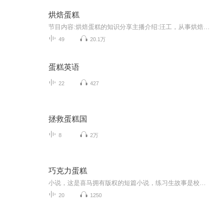
烘焙蛋糕
节目内容:烘焙蛋糕的知识分享主播介绍:汪工，从事烘焙24年，分享自己的烘焙小经验适合人群:烘焙小白，初入烘焙，对烘焙好奇，专研烘焙的人群你将收获:汪工24年的烘焙经验，一些小技巧。
49
20.1万
蛋糕英语
22
427
拯救蛋糕国
8
2万
巧克力蛋糕
小说，这是喜马拥有版权的短篇小说，练习生故事是校园情侣短篇小说，内容单纯明了，喜欢的朋友可以打开听听看，说不定你特喜欢呢？哈哈哈哈哈哈……各位见笑了见笑了……
20
1250