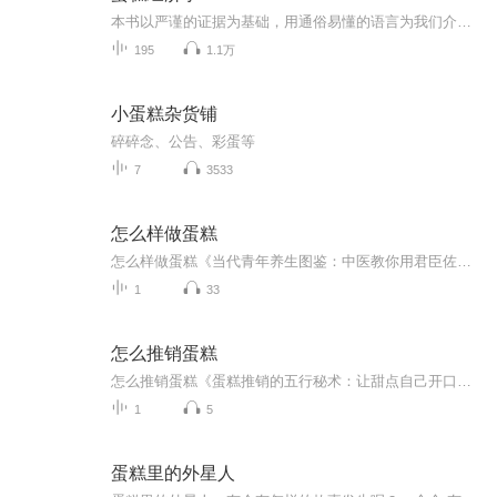
本书以严谨的证据为基础，用通俗易懂的语言为我们介绍了一个新的思维转折：从“分蛋糕”到“做大蛋糕”。
195
1.1万
小蛋糕杂货铺
碎碎念、公告、彩蛋等
7
3533
怎么样做蛋糕
怎么样做蛋糕《当代青年养生图鉴：中医教你用君臣佐使的思维做蛋糕》 （开场先甩免责声明）本人虽持健康管理师证书，但属于国家不承认的"野生中医爱好者"，本文所有理论均来自《黄帝内经》"五谷为养"的扩展阅读理解，若按此法做出的蛋糕翻车，建议反思...
1
33
怎么推销蛋糕
怎么推销蛋糕《蛋糕推销的五行秘术：让甜点自己开口说话》 （温馨提示：本文不含任何医疗建议，作者仅作为中医文化爱好者分享趣味观点，购买甜品请认准正规商家） 一、蛋糕会"喊"你尝——唤醒脾胃的"勾魂香" 中医讲"脾开窍于口"，一块会自我推销...
1
5
蛋糕里的外星人