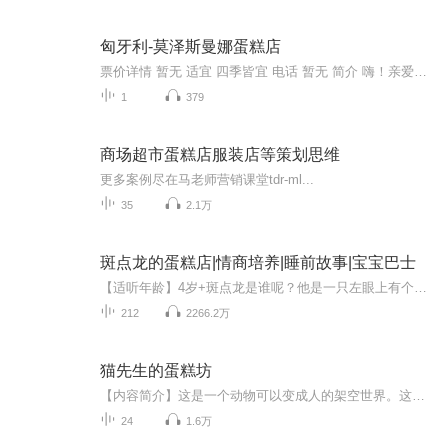
匈牙利-莫泽斯曼娜蛋糕店
票价详情 暂无 适宜 四季皆宜 电话 暂无 简介 嗨！亲爱的游客您好，欢迎您来到高颜值美食的小天堂——莫泽斯曼娜蛋糕店。众所周知，匈牙利是个地地道道的美食之国，在这里吃吃喝喝不仅是味觉的狂欢，同时也是视觉的享受。而来到莫泽斯曼娜蛋糕店，我想您一...
1
379
商场超市蛋糕店服装店等策划思维
更多案例尽在马老师营销课堂tdr-ml...
35
2.1万
斑点龙的蛋糕店|情商培养|睡前故事|宝宝巴士
【适听年龄】4岁+斑点龙是谁呢？他是一只左眼上有个黄色的斑点圈圈，肚子又大又圆又软但很温柔又有爱心的恐龙，他非常喜欢做甜点和吃甜点，所以开了一家蛋糕店。犀牛冲冲、鳄鱼米米、胖小猪都是斑点龙的好朋友，他们都爱吃斑点龙做的蛋糕，在这些小伙伴们...
212
2266.2万
猫先生的蛋糕坊
【内容简介】这是一个动物可以变成人的架空世界。这是一个老虎不发威真的连猫都不如的故事。一个白手起家的蛋糕坊店主和一个靠写作赚钱的自由职业者，他们之间的联系由一顿霸王餐开始……从此自由职业者老虎被扣在蛋糕坊为店主猫先生打工支付餐钱。同样是...
24
1.6万