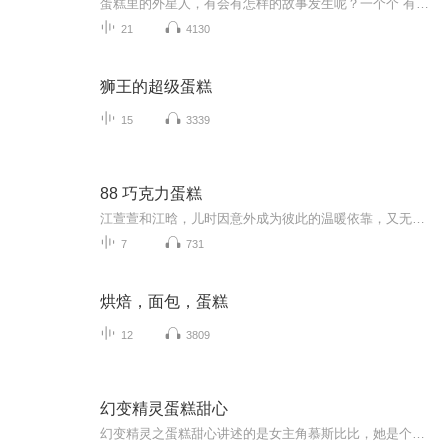
蛋糕里的外星人，有会有怎样的故事发生呢？一个个 有趣的故事 ，一个个有个性的主人公 。作者以有趣的手笔 。描写出了有趣的童话 。童话有悲伤 ，有喜悦 。告诉了我们一个个道理,想象力丰富。深刻的寓意 。让人回味无穷 。
21
4130
狮王的超级蛋糕
15
3339
88 巧克力蛋糕
江萱萱和江晗，儿时因意外成为彼此的温暖依靠，又无奈分离。多年后大学重逢，撞翻长板的意外，开启新故事。巧克力蛋糕勾起往昔回忆，章雯华身份曝光打破误会，可江晗舅舅却来搅局。爱能否跨越阻碍？看两人如何在波折中寻得真心，续写这段命中注定的缘分。
7
731
烘焙，面包，蛋糕
12
3809
幻变精灵蛋糕甜心
幻变精灵之蛋糕甜心讲述的是女主角慕斯比比，她是个活泼、天真、可爱又带一点任性的小公主，梦想是尝遍天下所有美味的蛋糕。却被想得到王位的仆人莱恩陷害，失去了味觉，于是慕斯比比只身来到蛋糕村寻找可以医治百病的“美味奇迹”的力量，开始了一段全新...