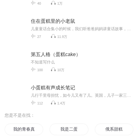
40
1万
住在蛋糕里的小老鼠
儿童童话合集小的时候，我们听爸爸妈妈讲童话故事，长大了，孩子们听我们讲童话，等我们的孩子长大了，他们的孩子听我们的孩子讲童话，就这样世代传承，辈辈接力，让童话在每一个人的心里扎根，在世间流传，直到不知道的永远……【作者简介】王慧艳，《中...
27
11.9万
第五人格（蛋糕cake）
不知道写什么
100
10万
小蛋糕有声成长笔记
儿行千里母担忧，如今儿又有了儿。英国，儿子一家三口开始了他们的新生活。中国，奶奶用有声记录成长笔记的方式，聊天、讲故事、读童谣、读古诗、读现代诗，陪伴着孙子的成长，实现着跨洋两岸新型家庭关系的大融合。
112
1.4万
您是不是在找：
我的青春真糟糕
我是二蛋
俄系甜糕