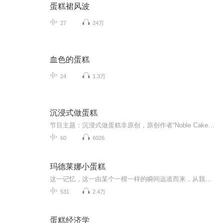
蛋糕裙风波
27
24万
血色的蛋糕
24
1.3万
沉浸式做蛋糕
节目主题：沉浸式做蛋糕非原创，原创作者“Noble Cake”侵权必删欢迎投稿哦
60
6026
玛德莱娜小蛋糕
这一记忆，这一由某个一模一样的瞬间远道而来，从我脑海深处唤醒摇动，并使之升起的往昔瞬间
531
2.4万
蛋糕经济学