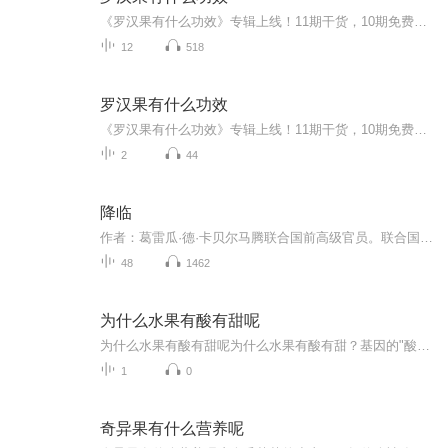
《罗汉果有什么功效》专辑上线！11期干货，10期免费，带你解锁罗汉果的N种神仙用法。从清热润肺到缓解咽炎，从代茶饮到甜品加料，系统科普，科学养生。付费音频深度解析，10篇硬核文章，彻底搞懂罗汉果。健康生活，从了解罗汉果开始！赶紧上车，一起涨姿势！
12
518
罗汉果有什么功效
《罗汉果有什么功效》专辑上线！11期干货，10期免费，1期深度付费。免费篇系统科普罗汉果N种功效，标题带娃带你飞；付费篇10篇组合拳，深度扒透罗汉果核心秘密。健康管理师出品，无证但够料，电子书作者亲授，让你轻松get养生新姿势。想涨知识？想避坑？这...
2
44
降临
作者：葛雷瓜·德·卡贝尔马腾联合国前高级官员。联合国对抗沙漠化国际公约组织副秘书长。美国约翰·霍普金斯大学国际关系学硕士，政治科学文学硕士，日内瓦大学法学硕士。深研法律、国际关系、政治科学、生态学、哲学与东西方传统文化。同时，他也是一位...
48
1462
为什么水果有酸有甜呢
为什么水果有酸有甜呢为什么水果有酸有甜？基因的"酸甜剧本"了解一下 各位"吃瓜群众"们，有没有想过，为啥你啃一口柠檬酸到五官离家出走，而咬一口西瓜甜到想和它原地结婚？今天咱们就用中医"天人合一"的视角，聊聊这场刻在DNA里的"酸甜宫斗大戏"。 ...
1
0
奇异果有什么营养呢