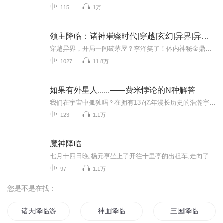
115
1万
领主降临：诸神璀璨时代|穿越|玄幻|异界|异世大陆|玄幻
穿越异界，开局一间破茅屋？李泽笑了！体内神秘金鼎觉醒，吸收源力就能变强！招募流民、斩杀野猪、套利市场，短短数日从穷光蛋变身土豪领主。当狼群来袭，见习骑士李泽长剑出鞘：'我的领地，由我守护！'但忠诚度影响源力产出的秘密，才是他称霸异界的真正...
1027
11.8万
如果有外星人......——费米悖论的N种解答
我们在宇宙中孤独吗？在拥有137亿年漫长历史的浩瀚宇宙中，有或曾有一个文明达到或者超过了人类文明的高度，那么，为什么我们没有发现任何证据、任何信息来证明外星文明的存在呢？这一著名的“费米悖论”始终牵动着专家认识和普罗大众的心。我们这个专辑结...
123
1.1万
魔神降临
七月十四日晚,杨元亨坐上了开往十里亭的出租车,走向了独属于他的故事,一个层层谜团的故事。
97
1.1万
您是不是在找：
诸天降临游戏世界
神血降临
三国降临