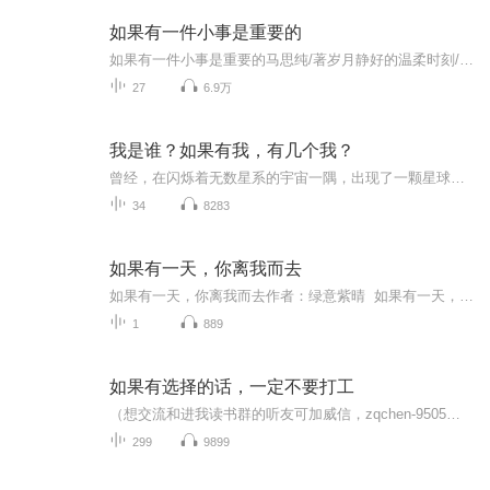
如果有一件小事是重要的
如果有一件小事是重要的马思纯/著岁月静好的温柔时刻/现世安稳的美好瞬间/都曾有过P.S.每周末更新一集
27
6.9万
我是谁？如果有我，有几个我？
曾经，在闪烁着无数星系的宇宙一隅，出现了一颗星球，而居住在星球上的聪明动物发明了认知。那是“世界历史”上最傲慢也最虚假的一分钟，却只有一分钟。在大自然的几次呼吸之后，这颗星球便荒芜了，而那些聪明的动物必须死亡。可能有人会如此撰写一篇寓言...
34
8283
如果有一天，你离我而去
如果有一天，你离我而去作者：绿意紫晴 如果有一天，你离我而去远去的身影在云雾中，变得扑朔迷离当明媚的阳光拭去疼痛的泪滴红尘深处我愿饱蘸青墨为爱续写完美的结局如果有一天，你离我而去沸腾的心啊将在一场雨后，归于沉寂若在落英缤纷的季节相遇烟阶...
1
889
如果有选择的话，一定不要打工
（想交流和进我读书群的听友可加威信，zqchen-9505）想获得财务自由吗？想找到一条普通人也能够实现财务自由的路吗？听一听这张专辑，一定会给你有启发的！真正的财务自由是什么？财务自由，就是当你不工作的时候，也不必为金钱发愁，因为你有其他渠道的现...
299
9899