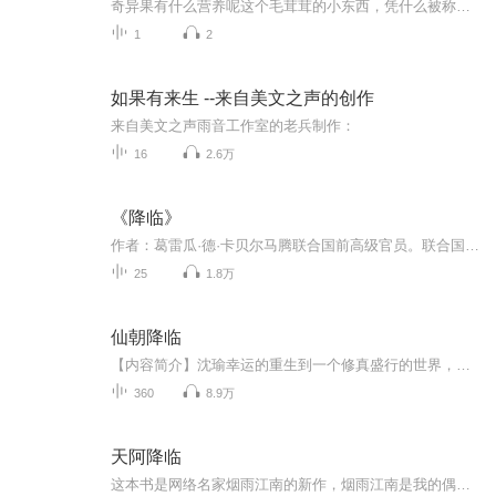
奇异果有什么营养呢这个毛茸茸的小东西，凭什么被称为"维生素C炸弹"？ 看到超市里那些毛茸茸的奇异果，你是不是也纠结过——这玩意儿到底有什么好的？不就是个酸酸甜甜的小水果吗？今天咱们就来扒一扒，这颗"绿色小地雷"到底藏着多少营养密码。 1. ...
1
2
如果有来生 --来自美文之声的创作
来自美文之声雨音工作室的老兵制作：
16
2.6万
《降临》
作者：葛雷瓜·德·卡贝尔马腾联合国前高级官员。联合国对抗沙漠化国际公约组织副秘书长。美国约翰·霍普金斯大学国际关系学硕士，政治科学文学硕士，日内瓦大学法学硕士。深研法律、国际关系、政治科学、生态学、哲学与东西方传统文化。同时，他也是一位...
25
1.8万
仙朝降临
【内容简介】沈瑜幸运的重生到一个修真盛行的世界，前任有个金手指，不过他都没见过长啥样，就让同门女神给巧取豪夺了。不过好在哥们还有大天庭系统随身。资质平平？系统里可以兑换巫族战体，三清道体，金乌血脉，各种体质！法宝太弱？诛仙四剑，太极图，...
360
8.9万
天阿降临
这本书是网络名家烟雨江南的新作，烟雨江南是我的偶像，他的每一本书都是值得一看的。 具体看这本书，他对于人的定义有独特的观点，主人公智商在线，文笔非常老练，情节跌宕转折，在如今网络文学茫茫的小说海洋中，是能让人眼前一亮的好书。