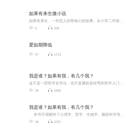
如果有来生微小说
如果有来生，一对恋人刻骨铭心的故事。从小学二年级到大学毕业后的点点滴滴催人泪下。
6
206
爱如期降临
57
1713
我是谁？如果有我，有几个我？
这不是一部哲学史导论，也不是脑筋急转弯的哲学入门；它以“人是什么”的问题为起点，以现代科学研究成果为工具，探讨人的认知、伦理、信仰、自由和爱的意义等我们在生命里终究要面对的重要课题。《我是谁？》的一大特色是极少使用哲学专门术语，也很少直...
36
1580
我是谁？如果有我，有几个我？
本书可谓横跨了心理学、哲学、生物学、脑部科学等不同学科，为我们介绍了它们当前的新发展。如同一幅令人惊叹的拼图，最后终于呈现出今日科学界眼中“人类”的完整样貌，让我们在面对人生的种种迷惘与困惑时，终于看见了一座指引方向的灯塔。
36
4707