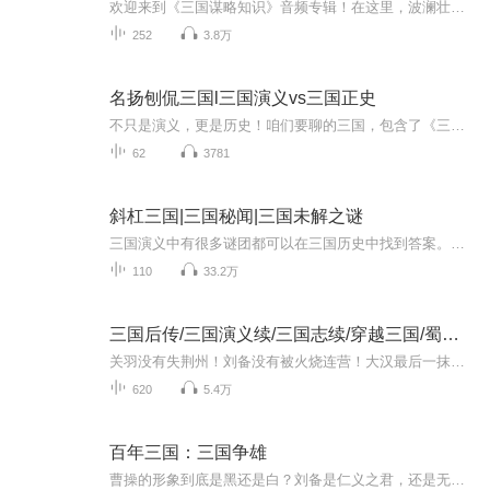
欢迎来到《三国谋略知识》音频专辑！在这里，波澜壮阔的三国历史画卷徐徐展开，每一段故事都蕴含着无尽的智慧谋略。我们将深入剖析三国时期那些扣人心弦的经典战役、错综复杂的人物关系，从官渡之战的以少胜多，到诸葛亮的草船借箭，带你透过历史事件的表...
252
3.8万
名扬刨侃三国l三国演义vs三国正史
不只是演义，更是历史！咱们要聊的三国，包含了《三国演义》《三国志》《后汉书》《资治通鉴》，等等史书所记载的汉末三国。“刨”开演义迷雾，“侃”尽三国风云。咱们给被老罗捧成神，吹成妖的人物、卸卸妆。给被老罗扁的鼻青脸肿的人、整整容。所谓清水...
62
3781
斜杠三国|三国秘闻|三国未解之谜
三国演义中有很多谜团都可以在三国历史中找到答案。比如正史上，为什么关羽比刘备大，却让刘备做老大。百度上说，说刘备是他是汉室后代，而且胸怀大志所以他是大哥！高晓松老师都说了，完全是胡扯，而且正史上也没有记载，中山王刘靖低下生了将近一百二十...
110
33.2万
三国后传/三国演义续/三国志续/穿越三国/蜀汉后传
关羽没有失荆州！刘备没有被火烧连营！大汉最后一抹浪漫被保留了下来！这一切都要归功于一个人！它就是！………………
620
5.4万
百年三国：三国争雄
曹操的形象到底是黑还是白？刘备是仁义之君，还是无能之辈？孙权为什么会变得那么残忍？关羽的本事究竟如何？诸葛亮真像某些人说的那么虚伪吗？蜀汉为什么最先灭亡？司马家族为什么能笑傲三国？……迄今为止，最真实，全面，客观，幽默，睿智的三国史将为您揭秘！