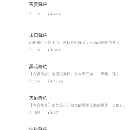
富贵降临
194
6106
末日降临
恐怖事件不断上演，末日危机降临，一场场惊险与考验-----欢迎关注主播微信公众号《文娱新星系》 解锁更多新领域 新动态主播不光做音频，还有更多你意想不到的业务奥
101
3486
黑暗降临
【内容简介】这里是地球。从今天开始……黑暗，逃亡，灾难，瘟疫，病毒，甚至于魔鬼……这些都将是地球的主旋律。人类？勉强苟活，将变成一种奢望！但是，或许有可能，你会由一名普通学生，变成魔法师；亦或者，你本来是个待业青年，但你有可能成为一名战...
197
17.6万
灾厄降临
【内容简介】萧焚从小开始就能看见无数的世界，当他18岁时，通往其它世界的大门终于在一个无足轻重的早上，被他推开。盘旋在君士坦丁堡上空的巨龙，逡巡于雾都伦敦街头的人造怪物，徘徊在纽约废墟里的恶魔，振翅在东京街巷的告死乌鸦。这些历史中的历史，...
507
3万
法神降临