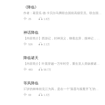
《降临》
作者：葛雷瓜·德·卡贝尔马腾联合国前高级官员。联合国对抗沙漠化国际公约组织副秘书长。美国约翰·霍普金斯大学国际关系学硕士，政治科学文学硕士，日内瓦大学法学硕士。深研法律、国际关系、政治科学、生态学、哲学与东西方传统文化。同时，他也是一位...
25
1.8万
神话降临
【内容简介】西游记，封神演义，聊斋志异，搜神记，山海经……这些古老的神魔传记，原来竟然是某些神魔世界，与现实世界发生接触时被人留下的零星记载。邵阳，从一个普通学生，逐步接触到一个个神魔世界，探索隐秘时光之中的历史，挖掘背后真相，逐渐成长...
526
2.1万
降临诸天
【内容简介】叶晨穿越一万年时空，重生至人类纵横诸天万界的大降临时代，借助随同穿越的属性加点异能，纵横诸天万界。【作者/主播简介】作者：三丈红尘，网络小说作家。主播：DJ萧然【购买须知】1、本作品为付费有声书，前40集为免费试听，购买成功后，即...
483
58.7万
等风降临
17岁的林绛初见江为风，是在一个“落霞与孤鹜齐飞”的黄昏。 他是肆意生长的野草，而她是一株温室的花，漫长的暗恋就此展开。 她只敢用38.6℃的ID给他点歌，远远旁观，偷偷想念。 毕业来临，彼此没有一句告别，他们各自去往不同的城市。 收拾东西的时候，...
69
1.3万