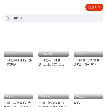
打开APP
三国降临
45.4万
152.8万
15.4万
三国之神将降临丨多
三国之君王降临| 穿
三国降临现世|游戏|
人有声剧
越 | 沙雕爆笑| 三国演
游戏异界|AI专辑
义
1.4万
8.4万
1521
三国之战神降临|"穿
三国之神将降临|游
降临