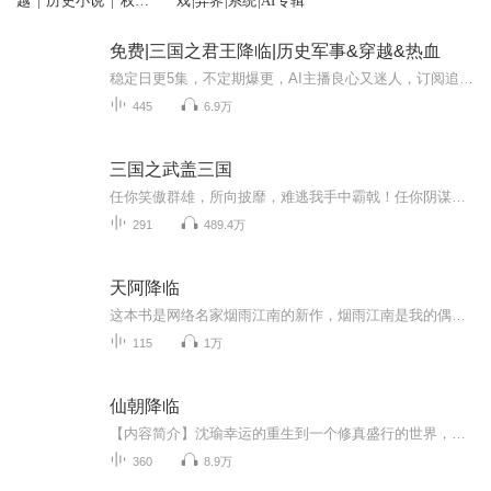
越"|"历史小说"|"权
戏|异界|系统|AI专辑
谋"|秦汉三国|历史
免费|三国之君王降临|历史军事&穿越&热血
稳定日更5集，不定期爆更，AI主播良心又迷人，订阅追更不迷路！ 【内容简介】 顶级工程师刘谐一场事故穿越三国成为傀儡皇帝刘协，内有诸侯割据，外有异族骚扰，且看刘协如何一统乱局。 【作者介绍】 作者：戏猪
445
6.9万
三国之武盖三国
任你笑傲群雄，所向披靡，难逃我手中霸戟！任你阴谋诡计，奇策迭出，我自一力降十慧！我便是这天下最强的男人，便要掌握这天下最强的权势！
291
489.4万
天阿降临
这本书是网络名家烟雨江南的新作，烟雨江南是我的偶像，他的每一本书都是值得一看的。 具体看这本书，他对于人的定义有独特的观点，主人公智商在线，文笔非常老练，情节跌宕转折，在如今网络文学茫茫的小说海洋中，是能让人眼前一亮的好书。
115
1万
仙朝降临
【内容简介】沈瑜幸运的重生到一个修真盛行的世界，前任有个金手指，不过他都没见过长啥样，就让同门女神给巧取豪夺了。不过好在哥们还有大天庭系统随身。资质平平？系统里可以兑换巫族战体，三清道体，金乌血脉，各种体质！法宝太弱？诛仙四剑，太极图，...
360
8.9万