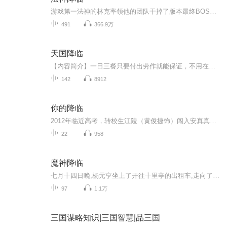
游戏第一法神的林克率领他的团队干掉了版本最终BOSS深渊领主诺萨玛斯，出现了一个游戏CG。CG非常简陋，无穷无尽的虚空，虚空中一个自称是光辉之主的黯淡光球。“林克，你愿意拯救黑暗笼罩的费罗曼大陆吗？”光辉之主问。这么高大上、伟光正的任务，现实里...
491
366.9万
天国降临
【内容简介】一日三餐只要付出劳作就能保证，不用在担心怪物和敌人是否会来掠劫之中惶惶，能够以负担得起的价钱在市场中买到各种衣食住行用品，有一个出门在外可以保证自己安全的身份，有一个让匪徒和强盗退避的国家……对于埃拉西亚的众生来说，这样的国...
142
8912
你的降临
2012年临近高考，转校生江陵（黄俊捷饰）闯入安真真（尹蕊饰）的世界，手机意外连通了2024年的“老江”。安真真在“老江”的指引下接近少年江陵，试图干预未来，却引发闺蜜邱倩（黄昕越饰）的误解。看似离奇的相遇确将江陵和安真真的命运捆绑在了一起，在...
22
958
魔神降临
七月十四日晚,杨元亨坐上了开往十里亭的出租车,走向了独属于他的故事,一个层层谜团的故事。
97
1.1万
三国谋略知识|三国智慧|品三国