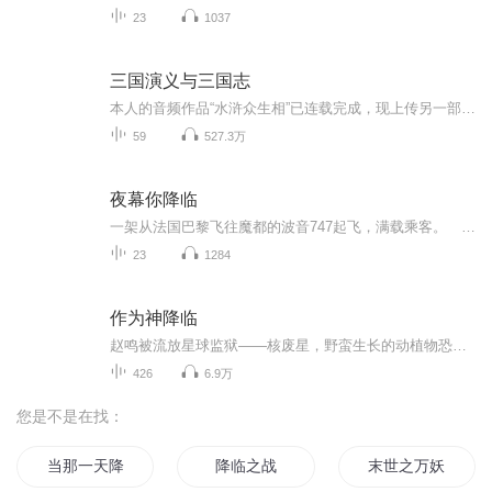
23
1037
三国演义与三国志
本人的音频作品“水浒众生相”已连载完成，现上传另一部作品“三国演义与三国志”，希望各位多多指教
59
527.3万
夜幕你降临
一架从法国巴黎飞往魔都的波音747起飞，满载乘客。 经济舱中。 叶勋笑呵呵的看了看待了半年的城市，矗立在维纳河畔的埃菲尔铁塔逐渐缩小，即将变成蚂蚁。 他收回视线，看向窗外，虎目中闪过希冀之色。 手中把玩着一块深蓝色玉佩，温柔抚摸着。...
23
1284
作为神降临
赵鸣被流放星球监狱——核废星，野蛮生长的动植物恐怖凶险。拥有基因工程系统的他，却将这里视作天堂。整颗星球都是实验场。筛选物种，演化文明，基因进化，解放枷锁。一只红蚁威仪从容：“先有古蚁后有天！”一只金蝇振翅呼啸：“吾起东方称神皇，太阳之...
426
6.9万
您是不是在找：
当那一天降临
降临之战
末世之万妖降临