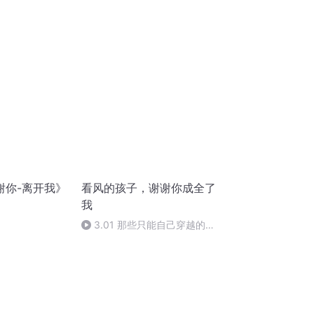
十四）谢谢你，不厌其烦的等我
（完）
谢你-离开我》
看风的孩子，谢谢你成全了
我
3.01 那些只能自己穿越的黑
暗通道