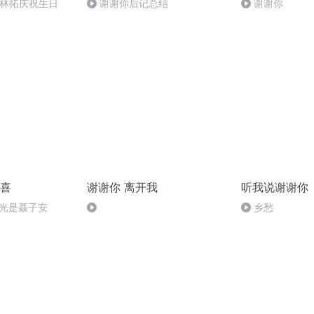
给林拓庆祝生日
谢谢你后记总结
谢谢你
喜
谢谢你 离开我
听我说谢谢你
的光是聂子安
乡愁