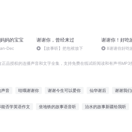
妈妈的宝宝
谢谢你，曾经来过
谢谢你！好吃
n-Dec
【故事听】把包袱放下
8谢谢你好吃
含正品授权的连播声音和文字全集，支持免费在线试听阅读和有声书MP3
的声音
哇哦谢谢你
谢谢今生可以爱你
仙华谢后
谢谢我们
生
谢谢你无名指
谢谢你的归来
谢家皇后
别杀NPC谢谢
事能否学英语作文
坐地铁的故事语音听
治水的故事新疆给我听
不在乎
谢谢我明白爱是什么
故事培养专注力训练
变异恐龙故事在线听
想继续听故事吗英语