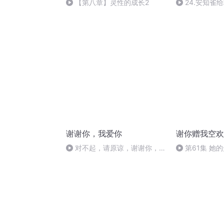
【第八章】灵性的成长2
24.安知雀
谢谢你，我爱你
谢你赠我空欢
对不起，请原谅，谢谢你，我
第61集 她
爱你2022.12.10（3）