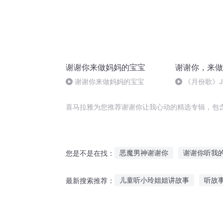
谢谢你来做妈妈的宝宝
谢谢你，来做
谢谢你来做妈妈的宝宝
《月份歌》Ja
喜马拉雅为您推荐谢谢你让我心动的精选专辑，包
恶魔男神谢谢你
谢谢你听我
您是不是在找：
我修无情道的谢谢
谢谢帝先
儿童听小玲姐姐讲故事
听故
最新搜索推荐：
谢谢你在等我
谢谢你的不是
听笑话故事搞笑句子简短
听