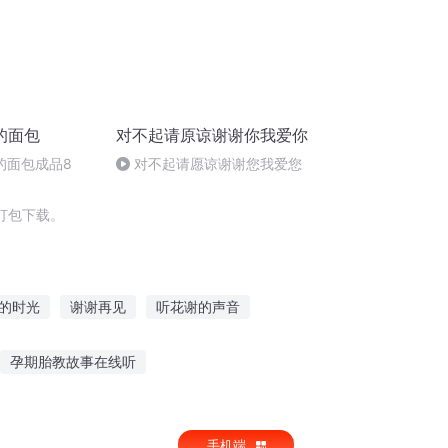
的面包
对不起请原谅谢谢你我爱你
的面包成品8
对不起请愿谅谢谢您我爱您
打包下载。
的时光
谢谢再见
听花谢的声音
神谢谢你
梦如花谢
那一句谢谢
孕期胎教故事在线听
把海南故事讲给世界听
听袁天罡风水故事
手机端