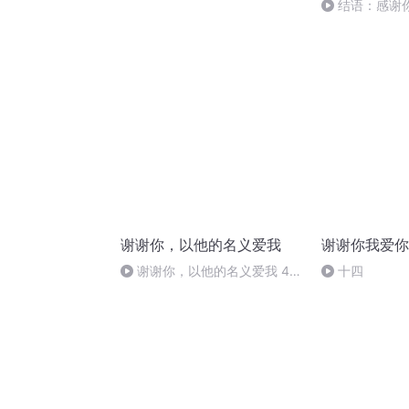
唱团
结语：感谢
谢谢你，以他的名义爱我
谢谢你我爱你
谢谢你，以他的名义爱我 48
十四
谢谢你，不厌其烦的等我（完）