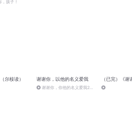
hadoop崛起
后记（最终章）
你，孩子！
（尔桉读）
谢谢你，以他的名义爱我
（已完）《谢
谢谢你，你他的名义爱我20
谢谢你，不厌其烦的等我(完）