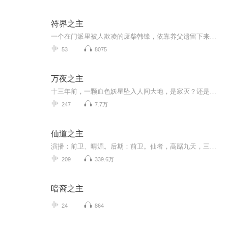
符界之主
一个在门派里被人欺凌的废柴韩锋，依靠养父遗留下来的一张残符，觉醒魂力，绘符如有神助，甚至还能修复所有符器、符宝乃至传送法阵，从此闯出一片赫赫威名。在这个世界，五行俱全，武者、气修、魂师各行其道，最独特的是符师，弱者可炼制符箓，强者可制符...
53
8075
万夜之主
十三年前，一颗血色妖星坠入人间大地，是寂灭？还是复苏？ 星海黯淡，万物凋敝。黄昏时分的幽雾再一次地弥漫而出，一个神秘的世界就此揭露了出来...
247
7.7万
仙道之主
演播：前卫、晴湄。后期：前卫。仙者，高踞九天，三千年为春，三千年为秋。 悠悠万载，只称一春秋。 人者，苟且于地下，寿不过百年，未见春秋，已成灰土。 可是，我来了！ 天虽高？却没有我心高！ 春秋虽远，却没有我剑远。 我剑，上斩九天，下斩万仙。 苍...
209
339.6万
暗裔之主
24
864