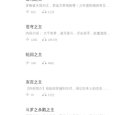
穿梭诸天我为王，君临万界我称尊！少年楚阳偶得奇宝青铜门能够穿越无尽世界,刚刚穿越与天武大陆的 楚阳合为一体，天武大陆的楚阳却惨遭灭门，一付身躯两份责任。肩负血海深仇的他如何在宗门追杀下 成长。在穿越的各个世界里，先是成为剑圣的徒弟，又做过帮...
812
5.2万
苍穹之主
内容介绍： 大千世界，诸天星斗，尽在吾手。妖魔鬼怪，阴阳万法，一念生灭。“天道不公，祸乱横行。人间王朝，弱肉强食。我不求成仙成神，只求有朝一日掌控苍穹。作者：风圣大鹏，男，网络作家，曾有多部作品点击过亿。2018年5月，入选第三届“橙瓜网络文学奖”十二主神。 主播：少华 购买须知： 1.本作品为付费有声书，前200集为免费试听，预计1181集；购买成功后，即可收听，可下载重复收听。2.版权归原作者所有，严禁翻录成任何形式，严禁在任何第三方平台传播，...
1182
135.9万
轮回之主
149
4691
东宫之主
【内容简介】假如你穿越到古代，请记住本人的忠告：不要表现得太聪明，除非你想被当成妖怪乱棍打死；不要妄想逛秦楼楚馆逗清倌，若你想以"万花楼名妓千人枕万人骑"的美名留芳千古，那自然作罢；不要奢望三夫四郎NP结局，在现代社会都做不到的事，在正常的...
97
3.5万
斗罗之杀戮之主