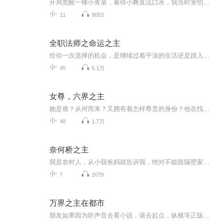
开局觉醒一棵小青菜，看得小舞直流口水，我当时害怕极了。又觉醒杀戮之剑白幽，小青菜进化成为生命树，左手执剑掌杀伐，右手托树掌生死，在斗罗，这是属于叶青的神话。
11
9053
全职法师之命运之主
给你一次选择的机会，是继续过着平淡的生活还是踏入未知……一次选择，吴良踏上了全职法师的领土，脑海中还多出一个名为命运的系统。只要改变剧情人物的命运就能获得命运点。[击杀白阳，奖励命运50……][阻击山峰之尸，奖励命运点数100000……】这是个危险...
45
5.1万
女尊，六界之主
她是谁？从何而来？又拥有着怎样尊贵的身份？他在找谁？那是他爱了几世的人，他怎么能舍得让她灰飞烟灭！“月，你究竟在哪里？”她在呼唤谁？他把六界送给她，却不知与世界相比，她只想有他陪在身边……
48
1.7万
奈何桥之主
我是农村人，从小我爸妈就告诉我，绝对不能跟隔壁家的妹妹玩。可是我却听人说，以前我家早就和她家订了娃娃亲，照理来说，她应该是我老婆才对。如果想阅读文字完整版小说，请到威/信/搜一搜中搜索工//种/浩【书粉】关注并回复数字：【413】，就可以阅读全文【注意一定要关注工/种/浩，在工/种/浩里回复才有用】我就很好奇，当时我也小，就直接去问爸妈为什么我不能找我老婆玩。因为邻居家的妹妹很漂亮很可爱，我想要这样的老婆。结果我爸就是不肯说，我当时也急了，就哭着说自己一定要妹妹这么漂亮...
7
2079
万界之主在都市
朋友如果因为听声音去看小说，请去起点，纵横等正版小说网站观看，写作不易，请支持一下作者，谢谢！据说，在诸天万界之中，还有一个过渡界面，谓之墓界。心怀牵挂的人，在死去之后，会先到墓界里沉淀一段时间，洗去执念，了结尘缘。而项飞，却有幸获得了出入墓界的能力，于是，一个睡在墓地、服务灵魂的奇葩人物，就这样诞生了……有车吗？--没有。有房吗？--没有。那你有什么？--我有很多墓地，你可以随便挑。