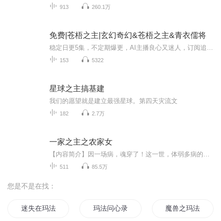
913
260.1万
免费|苍梧之主|玄幻奇幻&苍梧之主&青衣儒将
稳定日更5集，不定期爆更，AI主播良心又迷人，订阅追更不迷路！ 【内容简介】 【升级流+传统玄幻+少年热血】苍穹破灭，规则崩裂。 看着天空破裂，黑洞中涌出的无数奇异之物。 韩宇舔舔嘴唇，“欠我祖宗的帐，小爷让你连本带利吐出来。” 话落，枪芒耀...
153
5322
星球之主搞基建
我们的愿望就是建立最强星球。第四天灾流文
182
2.7万
一家之主之农家女
【内容简介】因一场病，魂穿了！这一世，体弱多病的自己，弱小懦弱的家人。说是家徒四壁，就连那四壁也是透风的！雪见立誓要发奋图强，斗渣亲，学经商，做地主。带家人奔小康！因一场误会，得一师父，外送四个师兄！师兄护师妹，天经地义！哪怕遇到了放弃...
511
85.5万
您是不是在找：
迷失在玛法大陆
玛法问心录
魔兽之玛法大陆纪