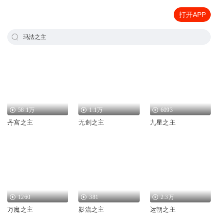
打开APP
玛法之主
58.1万
1.1万
6093
丹宫之主
无剑之主
九星之主
1260
381
2.3万
万魔之主
影流之主
运朝之主