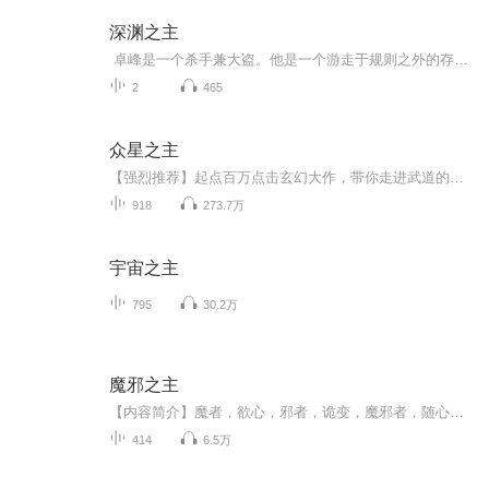
深渊之主
卓峰是一个杀手兼大盗。他是一个游走于规则之外的存在，在现在地球上，他是公认的最强大的人。这个世界，没有他无法到达的地方，没有他杀不死的人，没有他不能盗走的东西。他的存在让太多人胆寒，许多位高权重的大人物，以为他而寝食难安。于是卓峰这个...
2
465
众星之主
【强烈推荐】起点百万点击玄幻大作，带你走进武道的世界你要相信做梦也是可以修仙的【内容简介】 这是个神奇的世界，所有人都在追求武道，传说武道练到极致可以搬山分海，飞天遁地。在古人的传纪之中，甚至还有人羽化飞仙，长生不老。 地球普通少年被...
918
273.7万
宇宙之主
795
30.2万
魔邪之主
【内容简介】魔者，欲心，邪者，诡变，魔邪者，随心所欲，千变万化。【作者/主播】作者：永不落伍主播：燚声有你【购买须知】1、部分集数可免费试听，具体以专辑播放页为准。2、版权归原作者所有，严禁翻录成任何形式，严禁在任何第三方平台传播，违者将追...
414
6.5万