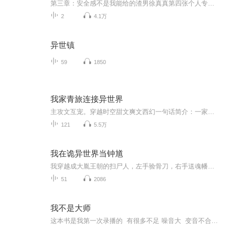
第三章：安全感不是我能给的渣男徐真真第四张个人专辑《我不是渣你不是她》将会是一场短暂的“渣爱”旅途。你会听见渣男去过广州的酒馆，去过巴黎滑雪，去过东京的音乐节，去过洛杉矶的派对，都是为了想遇见“她”。“她”是他对美好的憧憬，“她”是他对幸福的幻想，他知道世上一定有一个灵魂在那个对的时间地点等待着与他相爱。整张专辑分四个章节发布，每个章节有两首单曲。这四个章节分别是：#不要诱惑我，我经不起诱惑；#真的喜欢，就怕时间不长；#安全感不是我能给的；#真的不长，就怕...
2
4.1万
异世镇
59
1850
我家青旅连接异世界
主攻文互宠。穿越时空甜文爽文西幻一句话简介：一家能够来回穿越两个世界的旅店立意：人生处处是意外，也可能处处是惊喜...
121
5.5万
我在诡异世界当钟馗
我穿越成大胤王朝的扫尸人，左手验骨刀，右手送魂幡。我觉醒触碰尸骨回溯死亡的诅咒异能，却见神明假面之下：知府献活人换官运，皇帝吞灾祸养邪胎，漫天神佛竟是靠人类恐慌餮食的域外饿鬼！为撕破这场千年骗局，我汇聚盲眼听声的毒师、焚烧寿元的半妖、以...
51
2086
我不是大师
这本书是我第一次录播的 有很多不足 噪音大 变音不合理 ，一直想重新录，可是没时间 所以大家先对付听吧 我后期会从新录得