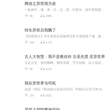
网游之异世我为皇
一款由中，俄，美，日，法，英，印牵头，由中亚联盟，东南亚联盟，南美洲联盟，非洲联盟，欧洲联盟全世界197个国家共同研发的名为《诸神黄昏》的游戏横空出世。让机缘被抢，又被诬陷，又关在全世界国家共同看管的最坚固有进无出《深渊》的江一天。一觉醒来...
86
2995
转生异世后我飘了
【内容简介】学生党安乐误被黑无常大哥捉错了魂，被迫带着阎王弥补的七色田园系统，转生到了异世界贫农家庭，开启【成为了最接近神的存在】模式日常——种啥啥有，带园傍身走！吃喝不愁，发展王国很顺手！一个不小心拿着田园系统玩飘了的转生女，乱世日常...
200
5.7万
古人大智慧：我不是教你诈 古圣先贤 灵异世界
立足正史，现代阐释。溯本清源，守正创新。比小说还精彩的正说中国历史。从细微处沉浸式感受泱泱中华的文化底蕴！忠于原著，丰富史料；以史为鉴，启迪人生！且以此心寄华夏，愿将岁月赋山河！将历史王朝的兴衰缩编成精彩纷呈的故事以人物命运的跌宕起伏串...
86
5110
我在异世界当司机
这是一部以《机动战士高达SEED》宇宙纪元CE71年为背景的穿越题材小说。主角意外穿越至石油资源枯竭、环境污染严重、全球经济封锁导致第三次世界大战爆发的动荡年代，成为奥布联合首长国名为菲斯特的测试驾驶员。因基因检测显示其具备"潜在调整者"特质，他...
297
9331
异世之我陪魔神历劫