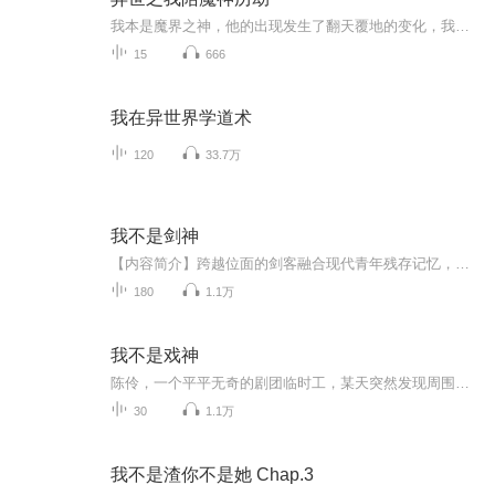
我本是魔界之神，他的出现发生了翻天覆地的变化，我陪他来到异世渡劫，却不曾想我只是他的一缕神魂，是我占据了他的位置……
15
666
我在异世界学道术
120
33.7万
我不是剑神
【内容简介】跨越位面的剑客融合现代青年残存记忆，刚来两天还没来得及大展宏图，就要面对女警：背墙！抱头！何邦维低头盘算，目露凶光......【作者/主播简介】作者：余命维新，网络小说作家。主播：小花电台，代表作《承少独宠，试婚99天》《我的时空穿梭...
180
1.1万
我不是戏神
陈伶，一个平平无奇的剧团临时工，某天突然发现周围的人开始按照固定的“剧本”行动——同事重复着三年前的台词，邻居每天准时上演家暴戏码，整座城市宛如一座巨大的舞台，所有居民都是身不由己的演员。而他，是唯一能看见“剧本”的人。更诡异的是，当他...
30
1.1万
我不是渣你不是她 Chap.3