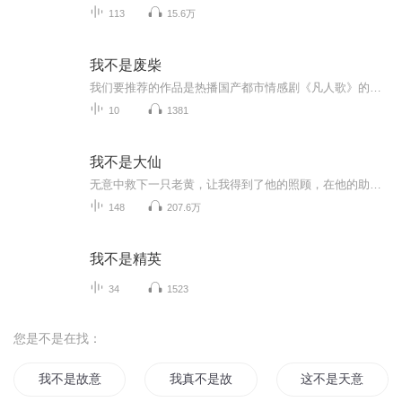
113
15.6万
我不是废柴
我们要推荐的作品是热播国产都市情感剧《凡人歌》的原著小说——《我不是废柴》。白领夫妻变身蓝领再就业，狼狈共渡中年危机；“小镇做题家”们杀出重围扎根北京，各自遭遇人生困境。 这部当代都市生活小说紧贴内卷、内耗、失业、中年危机等时代痛点，讲...
10
1381
我不是大仙
无意中救下一只老黄，让我得到了他的照顾，在他的助扶之下，我见识到了一个不同寻常的世界，同时也让我有了不一样的人生。许多你想像不到的东西，都会呈现在你的眼前 ...
148
207.6万
我不是精英
34
1523
您是不是在找：
我不是故意要开挂的
我真不是故意的
这不是天意但我是