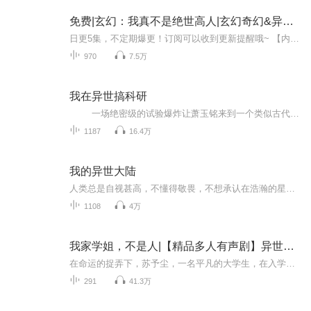
免费|玄幻：我真不是绝世高人|玄幻奇幻&异世&修真
日更5集，不定期爆更！订阅可以收到更新提醒哦~ 【内容简介】 穿梭古代武侠世界天古大陆的平凡少年林道然，意外获赠神秘签到系统。看似廉价的能力背后，隐藏着无尽可能。一次意外救下仙子白依依，误打误撞成为江湖眼中深不可测的绝世高手。为保命，他以智...
970
7.5万
我在异世搞科研
一场绝密级的试验爆炸让萧玉铭来到一个类似古代的平行世界。 在这个满是恶意的地方，他身为最不受宠的皇子，拥有着一块最贫瘠的封地。 不过幸运的是，绝密试验中一个名为科技晶石的物品跟随他一起来到这里，让他拥有...
1187
16.4万
我的异世大陆
人类总是自视甚高，不懂得敬畏，不想承认在浩瀚的星空之下自身是多么的渺小……
1108
4万
我家学姐，不是人|【精品多人有声剧】异世修罗场
在命运的捉弄下，苏予尘，一名平凡的大学生，在入学报道的路上偶遇了一位美艳绝伦的吸血鬼克里斯蒂亚。正当苏予尘以为自己即将成为吸血鬼的猎物时，他凭借机智逃脱，并威胁克里斯蒂亚，若不罢手，便要揭露她的秘密。然而，当真相揭晓，克里斯蒂亚竟然是苏...
291
41.3万