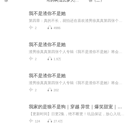
你
写的啊|逗比多人|脑
你（二）
补|技术流
我不是渣你不是她
第四章：真的不长，就怕还在喜欢渣男徐真真第四张个人专辑《我不是渣你不是她》将会是一场短暂的“渣爱”旅途。你会听见渣男去过广州的酒馆，去过巴黎滑雪，去过东京的音乐节，去过洛杉矶的派对，都是为了想遇见“她”。“她”是他对美好的憧憬，“她”是他对幸福的幻想，他知道世上一定有一个灵魂在那个对的时间地点等待着与他相爱。整张专辑分四个章节发布，每个章节有两首单曲。这四个章节分别是：#不要诱惑我，我经不起诱惑；#真的喜欢，就怕时间不长；#安全感不是我能给的；#真的不长，就怕还在喜...
2
4986
我不是渣你不是她
渣男徐真真第四张个人专辑《我不是渣你不是她》将会是一场短暂的“渣爱”旅途。你会听见渣男去过广州的酒馆，去过巴黎滑雪，去过东京的音乐节，去过洛杉矶的派对，都是为了想遇见“她”。“她”是他对美好的憧憬，“她”是他对幸福的幻想，他知道世上一定有一个灵魂在那个对的时间地点等待着与他相爱。整张专辑分四个章节发布，每个章节有两首单曲。这四个章节分别是：#不要诱惑我，我经不起诱惑；#真的喜欢，就怕时间不长；#安全感不是我能给的；#真的不长，就怕还在喜欢《我不是渣你不是她》是徐真真...
2
1.9万
我不是渣你不是她
渣男徐真真第四张个人专辑《我不是渣你不是她》将会是一场短暂的“渣爱”旅途。你会听见渣男去过广州的酒馆，去过巴黎滑雪，去过东京的音乐节，去过洛杉矶的派对，都是为了想遇见“她”。“她”是他对美好的憧憬，“她”是他对幸福的幻想，他知道世上一定有一个灵魂在那个对的时间地点等待着与他相爱。整张专辑分四个章节发布，每个章节有两首单曲。这四个章节分别是：#不要诱惑我，我经不起诱惑；#真的喜欢，就怕时间不长；#安全感不是我能给的；#真的不长，就怕还在喜欢
2
202
我家的是狼不是狗｜穿越 异世｜爆笑甜宠｜免费双播
【更新时间】日更2集，绝不断更！坑品保证，放心入坑！【内容简介】 在雪山采风的穆糖糖意外穿越到兽世，这里雌性为天，而雄性甘当奴隶，且个个貌美腿长勇猛无比，既会捕猎又会做家务，简直是居家旅行必备良品！ 于是，穆糖糖摇身一变，成为兽世绝世美人一...
124
27.4万