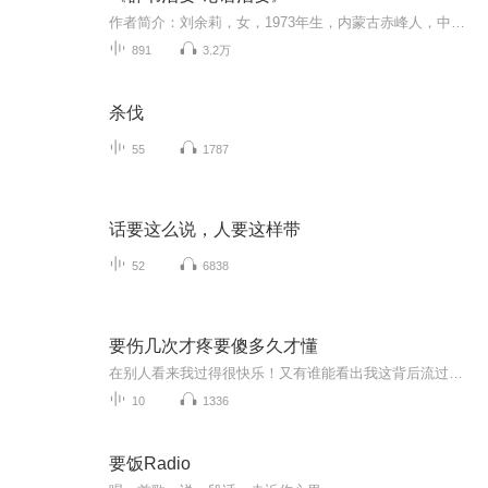
作者简介：刘余莉，女，1973年生，内蒙古赤峰人，中共中央党校（国家行政学院）哲学部教授、伦理学专业博士生导师、中国传统文化促进会《群书治要》传承委员会主任、中国伦理学会理事、《人民网》理论频道文化教育专家，主要从事中国传统伦理思想的研究，...
891
3.2万
杀伐
55
1787
话要这么说，人要这样带
52
6838
要伤几次才疼要傻多久才懂
在别人看来我过得很快乐！又有谁能看出我这背后流过多少眼泪，有过多少不为人知的伤痛，多少心酸。可谁能来抚慰我这受伤的心灵。我真的好想痛痛快快的哭一场，可谁能给我提供哭泣的场地，可谁能借我肩膀哭泣？也只有在心里偷偷的哭，我累了，真的好累，人想的太多会很累，我害怕深夜，因为会有无尽的寂寞袭击我，我却又喜欢深夜…… 因为自己才是自己的倾听者，自己才是自己的宣泄对象，什么烦恼，什么伤心，什么怒偾，都会随着你的眼泪在孤寂中慢慢地沉淀。烟雨尘世，谁在呼吸，谁又在为谁呐喊，我们都是一些不懂花花世界的孩子而已，谁看透了虚伪，谁又读懂虚伪。自己内心世界谁会懂呢，只有一个人偷偷哭泣，用哭泣来发泄情感。 心酸，什么叫爱恨情伤，你用你的冷漠摧残了我如火般炙热的心，第一次发现原来眼泪也可以流的如此美丽，在眼眶里不停地转来转去，轻轻地滑过眼帘，不带一点声音，顺着脸颊流过唇边又滑落下颌掉在地上。 一滴流淌的泪，打湿不了衣襟，甚至对世上的一切都够不成任何触动，可它却滴进了我的心，好咸，好苦好凉，想你了就会有痛了心扉却不能言说的苦，想你了就会有一种备受煎熬却无处宣泄的怨，想你了就有了明明乱了方寸，却还要伪装无谓的折磨，想你就有了明明难过，却还极力掩饰的心酸。因为怕失去，所以尽管想牵你的手，却在不敢走近中彷徨，因为想留住曾经的美丽，所以就告诉自己相见不如怀念。因为深爱着，才纠结了刚下眉头又上心头的万缕情丝。因为放不开，所以注定了我此生无怨无悔的一厢情愿愿，注定了我一个人偷偷的在为你哭泣…
10
1336
要饭Radio