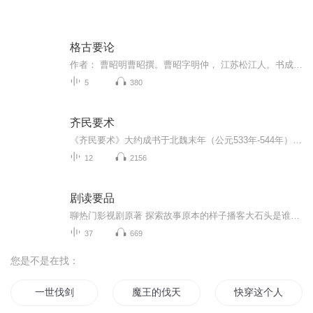
格古要论
作者： 曹昭明曹昭撰。曹昭字明仲， 江苏松江人。书成于洪武二十一年(1388)，共三卷。上卷分为古铜器、古画、古墨迹、古碑法帖四论，中卷分为占琴、古砚、珍奇(包括玉器、玛瑙、珍珠、犀角、象牙等)、金铁四论，下卷分为古窑器、古漆器、锦绮、异木、异石...
5
380
齐民要术
《齐民要术》大约成书于北魏末年（公元533年-544年），是北朝北魏时期，南朝宋至梁时期，中国杰出农学家贾思勰所著的一部综合性农学著作，也是世界农学史上最早的专著之一，是中国现存最早的一部完整的农书。全书10卷92篇，系统地总结了六世纪以前黄河中下...
12
2156
剧读要品
聊热门影视剧原著 探索故事原本的样子播客大石头是谁？12年播客节目资深听众 杭州某IT公司技术主管影视剧 舞台剧 爵士乐爱好者会一直更新么？想是这么想的 估计最近会很上心但能坚持多久的热度我自己也没信心特别提醒!!!为了你的睡眠质量和交通安全做人要...
37
669
您是不是在找：
一世伐剑
魔王的伐天之路
快穿这个人我不女