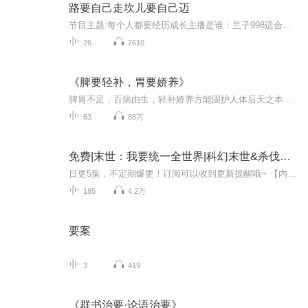
路要自己走坎儿要自己迈
节目主题:每个人都要经历成长主播是谁：兰子998适合谁听:在个人成长中产生困惑及中老年人群主播的话:亲爱的小耳朵您好！当缘分让您打开了我的空间，我们之间就产生了链接。我是一名喜马拉雅6年的老铁听。由最初把听播当作调味剂到现在的粘合剂，这里带给我...
26
7610
《脾要轻补，胃要娇养》
脾胃不足，百病由生，轻补娇养方能固护人体后天之本，总结五十余年行医心得，一饮一啄间补养气血生化之源
63
88万
免费|末世：我要统一全世界|科幻末世&杀伐果断&豪门
日更5集，不定期爆更！订阅可以收到更新提醒哦~ 【内容简介】 在末世边缘，自私的富商何鹏意外得财，却冷酷地囤积物资。命运转折，他在寻找宠物犬幽冥时遇见了纯善的暮爬爬，她的牺牲点燃了他的正义之心。复仇之火燃烧，何鹏誓要重建文明，扫除黑暗。他能...
185
4.2万
要案
3
419
《群书治要·论语治要》