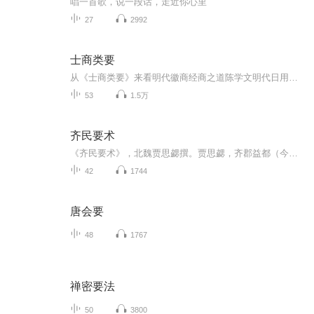
唱一首歌，说一段话，走近你心里
27
2992
士商类要
从《士商类要》来看明代徽商经商之道陈学文明代日用类书中对于经商活动记载十分重视，尤其是一些有文化的商人，根据自身行商的经验，撰写、编纂了对于经商有实用价值的书籍，我们称之为商书...
53
1.5万
齐民要术
《齐民要术》，北魏贾思勰撰。贾思勰，齐郡益都（今山东寿光）人，曾任高阳太守。《齐民要术》大约成书于北魏末年（公元533年-544年），是北朝北魏时期，南朝宋至梁时期，是一部综合性农学著作，也是世界农学史上专著之一，是中国现存最早的一部完整的农书...
42
1744
唐会要
48
1767
禅密要法
50
3800