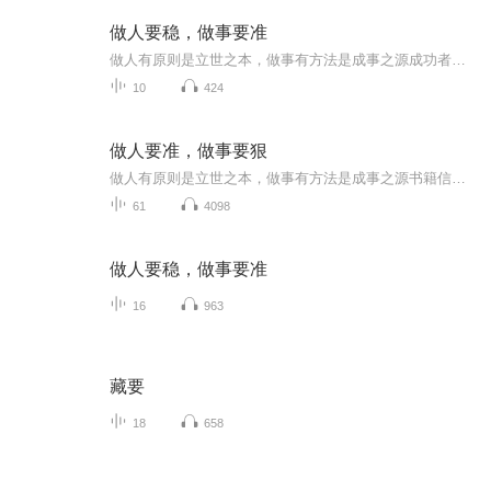
做人要稳，做事要准
做人有原则是立世之本，做事有方法是成事之源成功者和失败者有一个明显的区别，就是是否懂得做人做事之道，并把二者很好地统一起来。做人做事看似简单，却值得细细思量。
10
424
做人要准，做事要狠
做人有原则是立世之本，做事有方法是成事之源书籍信息:处事为人之本内容重点:做人要稳，做事要狠主播介绍:恩施徐红春为你分享推荐人群:学习为人处事之道
61
4098
做人要稳，做事要准
16
963
藏要
18
658