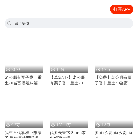
打开APP
票子要伐
28.7万
1546
1.7万
老公哪有票子香丨重
【单集VIP】老公哪
【免费】老公哪有票
生70当富婆姐妹篇
有票子香丨重生70当
子香丨重生70当富婆
富婆姐妹篇
姐妹篇
6.2万
1551.4万
1.8万
我在古代靠权臣赚票
伐要去管它|Storm带
要pia么要pia么要pia