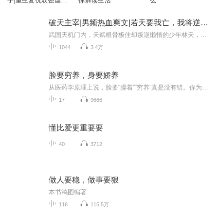
子|重生复仇双强虐
你解读生活
么
渣|权谋宅斗|古言爽
文|免费多人有声剧
破天主宰|男频热血爽文|若天要我亡，我将逆伐苍天
武国天机门内，天赋根骨极佳却叛逆懒惰的少年林天，因体质特殊被长老们视为 “废体”，更在七泪仙泉蜕变时意外吸收七颗天辰晶，引来整个修炼界的觊觎与追杀。当光茧爆裂、光剑破界，这个被放逐中荒禁地的 “古怪少年”，能否以道体之力逆转宿命，在蛮荒与...
1044
3.4万
脸要穷养，身要娇养
从医药学原理上说，脸要“臊着”“穷养”真是没有错。你为局部皮肤保养花的钱，能获得的效果十分有限，他们成全得更多的是你对美丽的向往。相反，如果你把这个工夫正确的花在身体上，效果确实切实而绵长的。因为任何一个器官组织的结构完好，功能健全，都是以身体健康、气血充盛为基础的，作为身体最大的器官——皮肤，也概莫能外。因此，与其“娇养”皮肤，不如“娇养”身体，具体说就是保持身体的气血充盈。 美容上有个经验之谈，“吃在脸上”或者说“美丽是吃出来的”，这个“吃”就是对身体的“娇养”、健康的维护，也是这本书写作的初衷。 虚、郁、瘀、寒，凡此四种围绕着气血产生的失常，就是影响女人身体乃至容颜的关键。因此，女人的健康美丽需要以补气、解郁、化瘀、去寒为主要前提，这是指生理的。另一个影响容颜的重要原因就是心理了，一个终日愁眉苦脸的女人，怎么可能指望高档的化妆品来遮盖愁容乃至丑容呢？ 现在漫养生楠楠姐把著名中医养生专家佟彤的《脸要穷养，身要娇养》关于美容养颜的方法提取出来，每段音频5分钟，你就知道自己该怎么保养皮肤了。原来收费的干货音频，现免费开放给大家。 每天听5分钟养生的音频，会比同龄人更美更健康。养生保健、健康养生、中医养生、中医健康、中医保健、中医食物疗法、女性生理健康、女性养生保健、女性健康、女性保健、女性美容养颜、女性备孕、女人养生、女人健康、女人心理健康、女性生理健康、女性养生专家就找漫养生。
17
9666
懂比爱更重要要
40
3712
做人要稳，做事要狠
本书鸿图编著
116
115.5万