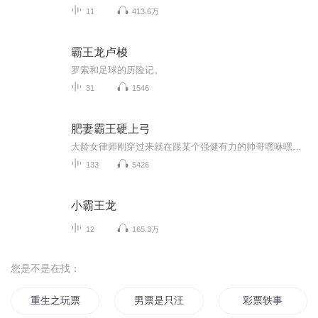
11
413.6万
霸王龙卢梭
罗索和足球的历险记。
31
1546
肥妻霸王硬上弓
大龄女律师刚穿过来就在跟某个强健有力的帅哥嘿咻嘿咻 ，经过一夜的摩擦 大脑接收的记忆告诉她是她这个有好几百斤的大胖子硬强上了他，那个囧啊 结果还从人家身上扯下个牛翻天的玉佩 玉佩的超能力实在太牛了 哇哇哇 谁敢不服那就打服
133
5426
小霸王龙
12
165.3万
您是不是在找：
重生之玩票人生
男票是只汪傲娇妖王霸宠
彩票轶事