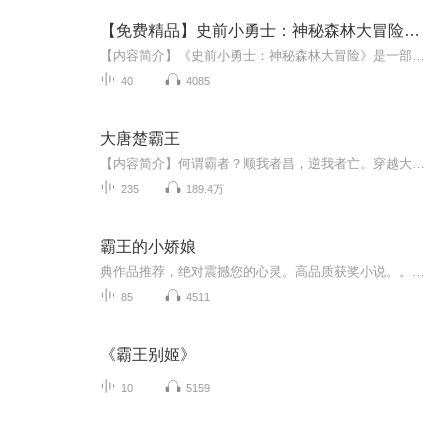
【免费精品】史前小勇士：神秘森林大冒险霸王龙来了
【内容简介】《史前小勇士：神秘森林大冒险》是一部充满奇幻色彩的儿童冒险故事专辑。小霸王龙、三角龙和啄木鸟三位小勇士穿越远古森林，直面窃蛋龙突袭、食人花陷阱、巨蛛巢穴等重重危机，揭开自然奥秘，守护生命与家园。故事以勇气、智慧与友谊为核心，...
40
4085
大唐楚霸王
【内容简介】何谓霸者？顺我者昌，逆我者亡。穿越大唐，扬我浩荡中华神威，凭我跨下马，掌中枪，带着大唐铁骑，誓要征战到天的尽头。“既然来到这个时代，那么就让我来挺起汉家脊梁，巍巍大唐，要让四方来贺！”【作者/主播简介】作者：特别宅哥，网络小说...
235
189.4万
霸王的小娇娘
典作品推荐，绝对震撼您的心灵。高品质获奖小说。。大家多支持，小说情节进口时间脉搏，内容精彩生动。人物刻画细腻到位。给您一种身临其境的感觉，也欢迎多提建议和意见。我们将不断改进学习，争取带给大家优秀的作品。您的每一次聆听都是对我们最大的支持和厚爱。谢谢！
85
4511
《霸王别姬》
10
5159