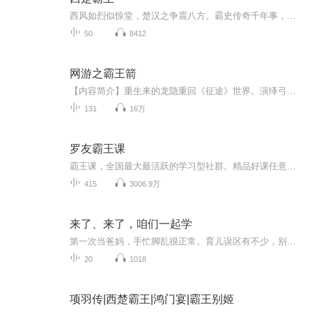
西风如烈似惊堂，楚汉之争震八方。霸史传奇千年事，王者雄魂纸上扬。
50
8412
网游之霸王箭
【内容简介】重生来的龙隐重回《征途》世界。演绎弓箭的极致，诠释残酷的华丽。英雄辈出，高手如云，征途世界，我为霸王！美国区、日本区……凡是与我们中国人敌对的国区，必将带领我的兄弟姐妹们，踏平！文字版权方：阅文听书【作者/主播简介】作者：少年...
131
16万
罗友霸王课
霸王课，全国最大最活跃的学习型社群。精品好课任意学，精英大咖任链接！课程报名，大咖老师约见，精彩课程回听。关注霸王课！
415
3006.9万
来了、来了，咱们一起学
第一次当爸妈，手忙脚乱很正常。育儿误区有不少，别让好心办错事。我用过来人经验，帮您解惑、避开弯路。爸妈带娃省心，宝宝舒服得劲。
20
1018
项羽传|西楚霸王|鸿门宴|霸王别姬