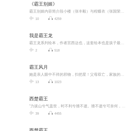
《霸王别姬》
霸王别姬内容简介段小楼（张丰毅）与程蝶衣（张国荣）是人一对打小一起长大的师兄弟，两人一人演生，一个饰旦，一向配合天衣无缝，尤其一出《霸王别姬》，更是誉满京城，为此，两人约好合演一辈子《霸王别姬》。但是两人对戏剧与人生关系的理解有本质不同，段小楼深和戏非人生，程蝶衣则是人戏不分。段小楼在认为该成家立业之时迎娶了名妓菊仙（巩利）至使程蝶衣认定菊仙是可耻的第三者，使段小楼做了叛徒，自此，三人围绕一出《霸王别姬》生出的爱恨情仇战，开始随着时代风云的变迁不断升级，终酿成悲剧。
10
4259
我是霸王龙
霸王龙系列绘本，作者宫西达也，这套绘本也是孩子最爱，感谢大家关注点赞
2
518
霸王风月
她是亲人眼中不祥的邪物，扫把星！父母双亡，家族的衰败全是因她而起。在情路上也走的跌跌撞撞，伤痕累累！十年前，她和他是一对人人称羡的情侣，十年后，她与他的关系比朋友还要冷淡。以前他爱用拳头打跑黏在她身边的苍蝇，霸道的要她眼里，心里只能有他一人！现在他生活堕落，整日流连在女人堆里，还无情的将她推入别的男人怀抱。甭说外人对他们扑朔迷离的感情一头雾水，身为当事者她也分不清与他究竟是情缘还是孽缘...........
13
1023
西楚霸王
“力拔山兮气盖世，时不利兮骓不逝。骓不逝兮可奈何，虞兮虞兮奈若何！”这是西楚霸王项羽在垓下（今安徽省灵璧县南沱河北岸）被围进行最后一战的前夕所作的绝命诗。此诗生动地展示了项羽叱咤风云的气概，表达了他对美人和名驹的怜惜，抒发了他在汉军的重...
39
4455
西楚霸王