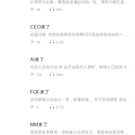
以项羽为主角，展现他波澜起伏的一生。项羽力能扛鼎，在反秦起义中崛起，分封诸侯，威风八面。但他刚愎自用，鸿门宴错失良机。在楚汉相争里，逐渐落于下风。垓下之围，霸王别姬的凄美令人动容。最终，他自刎乌江，以悲剧落幕。书中刻画其勇猛与柔情，让读...
48
298
CEO来了
欢迎订阅 你想知道那些互联网CEO是如何创业的吗？ 你想知道CEO们的日常生活是怎样的吗？ 你想知道互联网各行各业有哪些新动向新发展吗？ 本期专辑是由腾讯大学出品的高端精品访谈栏目，对话互联网知名独角兽CEO，如：58同城CEO姚劲波、马蜂窝CEO陈罡、丁香园创始人董事长李天天、小红书创始人毛文超、猎豹移动CEO傅盛、知乎CEO周源…… 课程简介 节目每期由一位腾讯人对话一位腾讯投资的互联网知名独角兽CEO，两人会就创业经历、企业治理、行业洞察、个人修炼等话题分享干货。节目不鸡汤、不套路、不聊空泛的成功学。9月4号-10月16号，2160分钟，400余灵魂拷问，关于互联网顶尖风云人物，你想知道的都在这里！ 你将获得 ▲ CEO的创业干货分享及行业洞察 （知乎、蔚来、Keep、58同城、马蜂窝等） ▲ CEO的个人人生修炼法则 适听人群 ▲ 互联网从业者 ▲ 创业者 ▲ 所有对互联网感兴趣的人
24
2.1万
AI来了
当别人还在讨论 AI 会不会取代人类时，聪明人已经用 AI 赚到了第一桶金。 这不是科幻片，这是正在发生的现实。 我是你的 AI 商业领航员 [仙女糖]。 AI来了，没有晦涩的代码，只谈落地的应用；不制造无谓的焦虑，只提供进化的阶梯。 从工具实操到副业变...
122
5083
FOF来了
宜信财富让你会心一笑，听懂投资。 关于宜信财富 宜信财富是宜信旗下财富管理业务品牌，为中国高净值人士提供专业的全球资产配置服务和财富管理与投资咨询服务。涉及包含但不限于国内外类固定收益、私募股权、资本市场、对冲基金、房地产、保险保障、投资移民、游学教育等全方位财富管理产品与服务，覆盖人民币、美元、欧元等多个币种。
6
6.7万
MM来了
用智慧改变格局，用想象力点亮生活，用思维创造优势，这里是曹哲巍在喜马拉雅的个人节目----MM来了，它如夜空中绽放的礼花，照亮放飞的梦想。