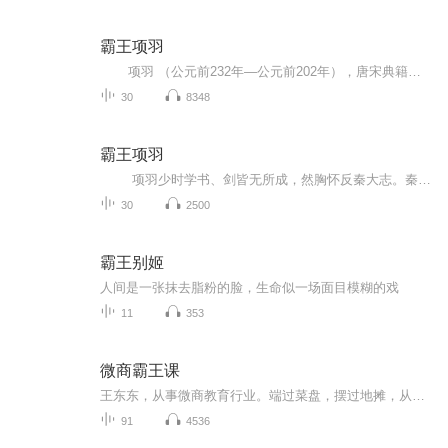
霸王项羽
项羽 （公元前232年―公元前202年），唐宋典籍记载为周王族诸侯国项国后代 ，姬姓 ，项氏，名籍，字羽，泗水郡下相县（今江苏省宿迁市）人。秦朝末年政治家、军事家，楚国名将项燕的孙子。 勇猛好武，跟随叔父项梁发动吴中起义，反抗秦朝。复立楚王后，册封鲁公。项梁阵亡后，援救赵王赵歇。破釜沉舟，击破章邯和王离领导的秦军主力，赢得巨鹿之战。率军攻破关中，举办鸿门宴，火烧秦王宫，杀死秦王嬴子婴。分封灭秦功臣将领，拥立六国贵族后代为王。自称西楚霸王，定都...
30
8348
霸王项羽
项羽少时学书、剑皆无所成，然胸怀反秦大志。秦二世元年（前209年）九月，随项梁起兵会稽郡吴县，响应陈胜吴广起义。陈胜死后，项梁又领导反秦武装主力，拥立楚怀王之孙熊心为王。秦将章邯灭项梁而转击赵国时，项羽奉怀王之命，以次将随上将军...
30
2500
霸王别姬
人间是一张抹去脂粉的脸，生命似一场面目模糊的戏
11
353
微商霸王课
王东东，从事微商教育行业。端过菜盘，摆过地摊，从无背景没人脉，迷茫无望到找到方向死磕2年坚持不懈，凭借真实，坚持，抓住移动互联网机遇，帮助服务影响千万微商人次,专注服务于一线拼搏的个人微商找到方向，实现自我价值。2015年创建王东东商学院，拥...
91
4536