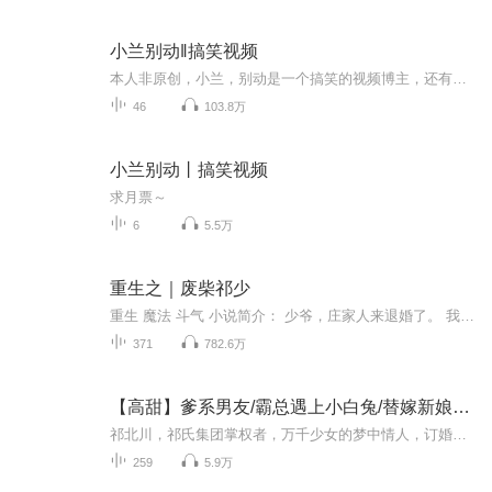
小兰别动‖搞笑视频
本人非原创，小兰，别动是一个搞笑的视频博主，还有一些日常生活会演一些影视
46
103.8万
小兰别动丨搞笑视频
求月票～
6
5.5万
重生之｜废柴祁少
重生 魔法 斗气 小说简介： 少爷，庄家人来退婚了。 我那位据说倾国倾城的未婚夫终于决定把我甩了吗？我想是的。 我去看看这位传说中的大美人，鉴定一下这家伙是不是如传说之中的那样360无死角，怎么看都是一幅画，需不需要我这双妙手，来替他开个眼角，磨个腮帮什么的。 作者：叶忆落
371
782.6万
【高甜】爹系男友/霸总遇上小白兔/替嫁新娘：祁少的天价哑妻/强制爱
祁北川，祁氏集团掌权者，万千少女的梦中情人，订婚却被慕大小姐放了鸽子。为了维护祁慕两家关系，慕家推了个小哑巴出来。姐姐的临时逃婚，让慕锦欢成为了豪门联姻的牺牲品!众人都以为小哑巴的还日子到了头，没成想小哑巴被宠上了天。
259
5.9万