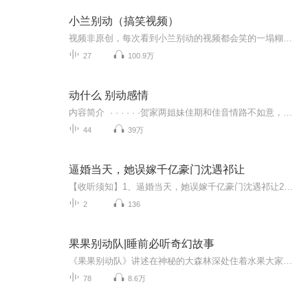
小兰别动（搞笑视频）
视频非原创，每次看到小兰别动的视频都会笑的一塌糊涂～来给小可爱们分享一下呀，喜欢订阅＋好评谢谢
27
100.9万
动什么 别动感情
内容简介 · · · · · ·贺家两姐妹佳期和佳音情路不如意，竟阴差阳错地同时爱上一个小男孩：寥宇，恋爱三人行娇嗔怒骂令人啼笑皆非。而佳期原来的心上人万征发现自己的感情所托非人后，能挽回佳期的爱吗？佳音和姐姐的情爱争夺引起前情人小李美刀的注意，情路竟峰回路转。稀奇的是，两姐妹的父亲正在害相思，对像是万征的前女友，姥姥也在怀疑姥爷有外遇，闹得不可开交……...
44
39万
逼婚当天，她误嫁千亿豪门沈遇祁让
【收听须知】1、逼婚当天，她误嫁千亿豪门沈遇祁让2、由于音频节目更新的比较慢，如想快速阅读小说文字版的全部章节，请在微信中搜索公/众/号【黑葡萄文学】，关注后，并在公/众/号中回复：【516】，便可快速阅读小说文字版全集。（注意：需要在公/众/号中...
2
136
果果别动队|睡前必听奇幻故事
《果果别动队》讲述在神秘的大森林深处住着水果大家族，他们世世代代过着自由安逸的生活，直到有一天，商人大胡子发现了它们。为了研发赚钱的产品，大胡子一心想要把所有水果村民都抓走。水果学院的三名新生——橙大力、菠萝钉、贪吃果，原本只是普普通通...
78
8.6万