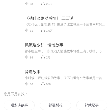
33
2576
《动什么别动感情》|三三说
《动什么，别动感情》讲述了北京城里一个三世同堂的平民家庭，年轻的贺佳期、贺佳音正是青春好时光，步入中年的父母想给自己平淡的生活加点料，退休的姥姥姥爷也不甘落后，爱折腾的劲儿属实称得上辣辣的老姜。贺家两姐妹佳期和佳音情路不如意，竟阴差阳错...
31
1.6万
风流遇少妇 | 情感故事
都市红尘中，一段段动人情感故事轮番上演，暧昧、心动、纠缠、治愈应有尽有。与多位绝色佳人相遇相知，爱恨交织、情愫丛生，在情感漩涡中左右逢源，收获爱情与成长。
93
2万
音遇故事
小时候，听过很多的故事，但不知道每个故事就是一首曲子;长大后，有一阵子临睡前听了很多的古典乐才知道它们的背后就是一个故事。于是，我想让音乐成为故事，故事里有音乐便有了这样的一个专辑《音遇故事》。当音乐遇到故事，故事是音乐的诠释；当故事遇到...
10
988
您是不是在找：
遇安讲故事
祁语梨花
祁武纪事