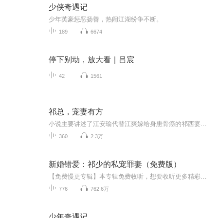
少侠奇遇记
少年英豪惩恶扬善，热闹江湖纷争不断。
189
6674
停下别动，放大看｜吕宸
42
1561
祁总，宠妻有方
小说主要讲述了江安瑜代替江爽嫁给身患骨癌的祁西宴的故事。 江安瑜22岁大学刚毕业，江家因为祁西宴身患绝症，不想让明星江爽去当寡妇，于是设套让江安瑜代替江爽嫁给祁西宴。在婚礼上出现了一些状况，江安瑜甚至试图用祁家少奶奶的身份来解决问题，当祁西...
360
2.3万
新婚错爱：祁少的私宠罪妻（免费版）
【免费慢更专辑】本专辑免费收听，想要收听更多精彩剧情，指路VIP快更专辑，点击直达→新婚错爱：祁少的私宠罪妻|多人剧（VIP快更版），精彩快人一步！【内容介绍】苏晚璃爱了祁慕尘十二年，却被他亲手送入监狱。痛苦之中，她看见了男人和别的女人恩爱缱绻...
776
762.6万
少年奇遇记