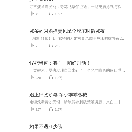
寻常孩童遇灵葫，奇花飞草伴征途，一场充满勇气与欢笑的少年奇遇就此开启！王保这位普通少年，本该为考卷与日常琐事烦恼，一次偶然发现古旧葫芦，意外闯入充满灵气的奇幻天地。随风飞舞的奇异草木环绕身旁，平凡校园生活彻底被打破。领头少年勇敢向前，伙...
45
1327
祁爷的闪婚撩妻风靡全球宋时微祁夜
【收听须知】1、祁爷的闪婚撩妻风靡全球宋时微祁夜2、由于音频节目更新的比较慢，如想快速阅读小说文字版的全部章节，请在微信中搜索公/众/号【黑葡萄文学】，关注后，并在公/众/号中回复：【595】，便可快速阅读小说文字版全集。（注意：需要在公/众/号中...
2
282
悍妃当道：将军，躺好别动！
一觉醒来，夏冉发现自己来到了一个光怪陆离的修仙世界。什么？身为修仙家族千金，她竟然是个好吃懒做的废柴？开局就这么刺激的吗！还好她绑定了一个名为“咸鱼翻身系统”的金手指，只要完成任务，就能躺着变强。等等，这个任务的目标，怎么是个看起来傻白...
236
1.2万
遇上律政娇妻 军少乖乖缴械
南疆戈壁黄沙无垠，断续驼铃刺破荒漠沉寂。来自二十一世纪京城律所的王牌律师陶飞，遭恶人绑架葬身深海，再次睁眼，穿越到九十年代西部。接手的身子处境棘手：一段充满丑闻的婚姻，矛盾不断的婆家娘家，丈夫周仓南更是旁人眼中名副其实的“冤大头”。三个...
327
1.2万
如果不遇江少陵