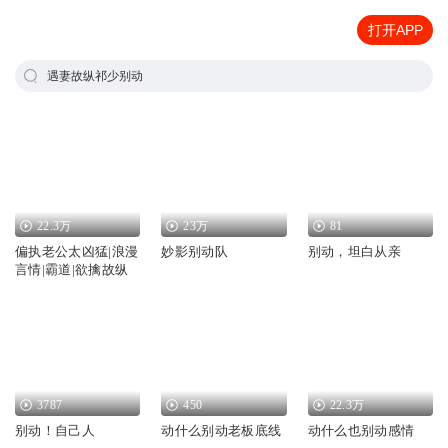
打开APP
遇妻故纵祁少别动
22.3万
23万
81
偏执老公太凶猛|浪漫
妙影别动队
别动，坦白从亲
言情|霸道|欲擒故纵
3787
450
22.3万
别动！自己人
动什么别动老板底线
动什么也别动感情