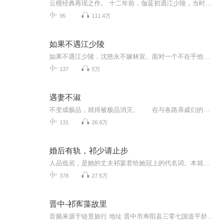
云檀经典再现之作。 十二年前，伽蓝初遇江少陵，当时的他已是商学院大四学生。 她说：你一米八三，我一米六一，江少陵你说一米八三和一米六一有没有可能在大学校园里共同谱写一段恋情？ 十二年后，伽蓝身为江少陵的妻子，此时的他已是商界巨富。 他说：江少陵三个字出现在你的配偶栏里，如果不是丈夫，就只能是亡夫。 他是江少陵，冷静克制，婚后看似薄情寡欲，实则爱妻成魔。 她是伽蓝，自小天赋异禀，婚后却如钢丝游走，备受煎熬。 2014年春节将至，正值江少陵和伽蓝婚后一年半，但有关于他和她的故事却要从这一年春节开始说起……
95
111.4万
如果不遇江少陵
如果不遇江少陵，沈慈永不嫁林宣。面对一个不在乎他，又时时想和他离婚的妻子，江少陵说：‘江少陵’三个字出现在小慈的配偶栏里，如果不是丈夫，就只能是亡夫。沈慈问江少陵：如果我忽然抽风，想要做一个好妻子，你觉得我要怎么做，才能不被称为失败透顶？江少陵隐忍道：想要做一个好妻子，其实很简单，爱上你的丈夫，并且只爱他。沈慈轻声道，好。
137
5万
遇妻不淑
不变成极品，就得被极品消灭。 在与各路亲戚们的长期战斗中，颜采筝的性子逐渐离贤良淑德，有了一定的距离。 三从是没有的，四德是的马马虎虎的。 出嫁一年，七出就犯了一大半。 颜采筝笑眯眯的问丈夫：“别人都说为妻不贤，你自己怎么想?” 她的丈夫憨憨的笑道：“能怎么想?认了呗。”
131
26.9万
婚后有轨，祁少请止步
人品低劣，是她的丈夫祁宴君给她冠上的代名词。本就摇摇欲坠的婚姻彻底崩塌，她忍无可忍的递上一纸离婚协议书。他，接过，撕碎。“老婆，告诉你一个秘密，百年之后，你一定会葬在祁家的祖坟。”于是，不到百日，她真的如他所愿。再相见，他指着她怀里的孩...
378
27.5万
晋中-祁寯藻故里
音频来源于链景旅行 地址 晋中市寿阳县三零七国道平舒村与龙门河村之间 票价描述 暂无 开放时间 暂无 乘车信息 暂无