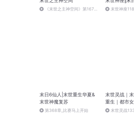
末世之主神空间
末世神座‖末
《末世之主神空间》第167集
末世神座118
（番外二）
末日6仙人|末世重生华夏&
末世灵战｜末
末世神魔复苏
重生｜都市女
第368章_比赛马上开始
末世灵战13