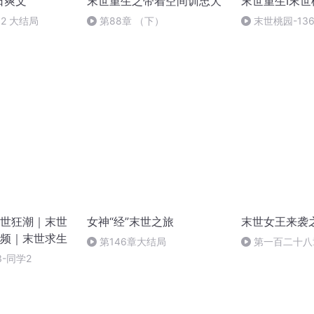
日爽文
末世重生之带着空间训忠犬
末世重生I末世
2 大结局
第88章 （下）
末世桃园-136
世狂潮｜末世
女神“经”末世之旅
末世女王来袭
频｜末世求生
第146章大结局
第一百二十八
3-同学2