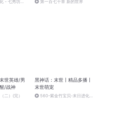
 - 七秀坊
第一百七十章 新的世界
末世英雄/男
黑神话：末世丨精品多播丨
醒/战神
末世萌宠
备（二）(完）
560-紫金竹宝贝-末日进化
变-（完）