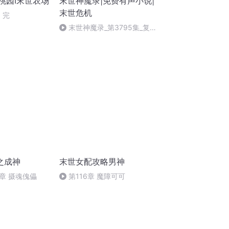
桃园I末世农场
末世神魔录|免费有声小说|
末世危机
 完
末世神魔录_第3795集_复
刻！
之成神
末世女配攻略男神
章 摄魂傀儡
第116章 魔障可可