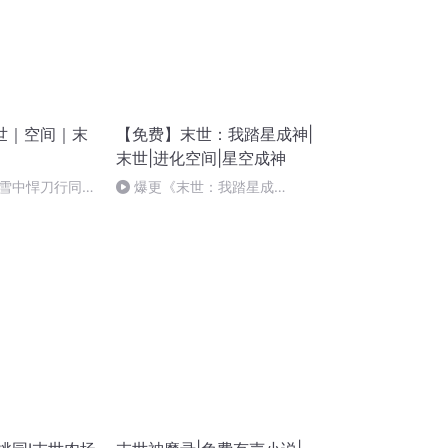
世｜空间｜末
【免费】末世：我踏星成神|
末世|进化空间|星空成神
雪中悍刀行同人
爆更《末世：我踏星成
神》-0609（完结）-免费订阅