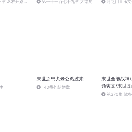
三章 丛林开路
第一千一百七十九章 大结局
月之门音乐文化
龙
[mqms].ogg
末世之忠犬老公粘过来
末世全能战神/
频爽文/末世觉
性
140番外结婚章
第370集 战