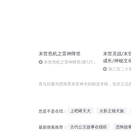
末世危机之雷神降世
末世灵战/末
成长/神秘文
末世危机之雷神降世(第121
章)
第三百二十
喜马拉雅为您推荐末世神犬的精选专辑，包含正品
上吧哮天犬
火影之猫犬族
您是不是在找：
重生之天下斗犬
重生恶犬
古代公主故事在线听
恐怖故
最新搜索推荐：