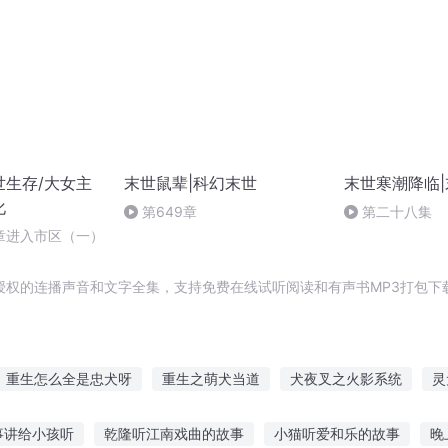
世生存/大女主
末世鼠辈|科幻末世
末世寒潮降临|
化
第649章
第二十八集
章进入市区（一）
授权的连播声音和文字全集，支持免费在线试听阅读和有声书MP3打包下
重生怎么全是忠犬呀
重生之萌犬当道
犬夜叉之火影系统
灵
我的真犬系男友
重生之我是神犬
王皇犬帝
重生哮天犬
事讲给小孩听
乾隆听江南戏曲的故事
小猫听爱和乐的故事
晚