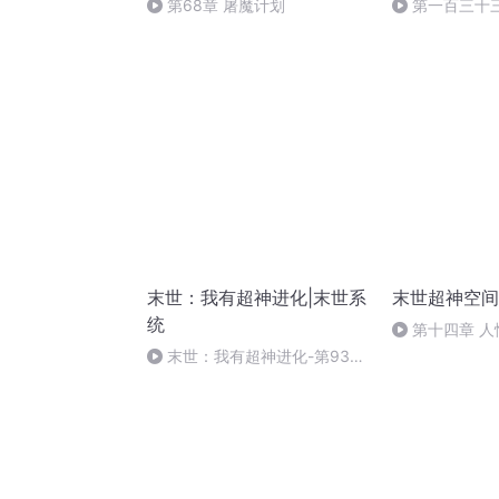
第68章 屠魔计划
第一百三十
者，毁灭君王
末世：我有超神进化|末世系
末世超神空间
统
第十四章 人
末世：我有超神进化-第933
章