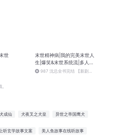
末世
末世精神病|我的完美末世人
生|爆笑&末世系统流|多人精
品
987 沈总全书完结 【新剧天
黑请点灯】即将上架
载。
犬成仙
犬夜叉之犬皇
异世之帝国鹰犬
生化之重生为犬
犬夜叉之最强犬神
上听玄学故事文案
美人鱼故事在线听故事