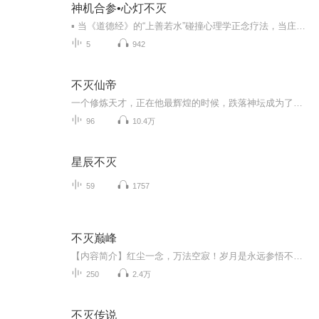
神机合参•心灯不灭
▪ 当《道德经》的“上善若水”碰撞心理学正念疗法，当庄子的“虚室生白”对话情绪管理技巧——这里没有空洞说教，只有可实操的古今融合方案。聚焦职场倦怠、社交内耗、情感困局等当代痛点，用道家哲思拆解现代焦虑，辅以心理学工具，助你修一颗“不役于物...
5
942
不灭仙帝
一个修炼天才，正在他最辉煌的时候，跌落神坛成为了一个废材，被所有族人所唾弃。曾经舔他舔的最厉害的人，今天确成了最刁难他的人，曾经的好友也落井下石，抢夺了他的荣耀！他不甘心就此下去，疯狂修炼，哪怕一点成效也没有，还在坚持着。终于有一天它苏...
96
10.4万
星辰不灭
59
1757
不灭巅峰
【内容简介】红尘一念，万法空寂！岁月是永远参悟不透的道，这世上有谁能不死不灭？红颜白发，英雄悲歌！修行是一条永无止境的路，也没有谁能够不朽。天荒七域，浩瀚无穷，传说，那里却埋葬有长生不灭之秘。萧青，一个不知来自何处的失忆少年，为寻回遗失...
250
2.4万
不灭传说