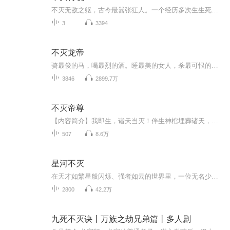
不灭无敌之躯，古今最嚣张狂人。一个经历多次生生死死的狂人，迎来了他的又一次重生，到了21世纪。他觉得自己是别人的“祖宗”，而别人却都叫他“小鬼”，自己的后代把他当成小弟弟。性格放荡、做事嚣张的他，如何面对崭新的人生？已经活得不耐烦的他，如...
3
3394
不灭龙帝
骑最俊的马，喝最烈的酒。睡最美的女人，杀最可恨的人。身怀绝世血脉，少年自北漠拉棺而来，他要将世上神魔全部埋葬。撒弥天大谎，背一世骂名，他万里独行，伴魔乱舞。只为男儿一诺。跨千山万水，闯九天十地，斩尽天下英豪，他誓要归来。只因她仍守着孤城。
3846
2899.7万
不灭帝尊
【内容简介】我即生，诸天当灭！伴生神棺埋葬诸天，信我者得永生！林冥生于武帝世家，却天生九阴绝脉，不能修炼。家族破灭，使他悲愤觉醒伴生的天葬之棺，从此踏上强者之路！且看他只靠外功体魄，觉醒武帝血脉，最终武破虚空，成就永生，超脱轮回！【作者/...
507
8.6万
星河不灭
在天才如繁星般闪烁、强者如云的世界里，一位无名少年凭借神秘的天辰万象诀，开启了星辰冲窍、月华养魂、阳火淬身的修炼之路。他熔炼银河血，成就不灭恒星体，以手中三十三重天秘术，独步天下。面对神道与武道的巅峰对决，他以无双霸道之力，一步步登临绝...
2800
42.2万
九死不灭诀丨万族之劫兄弟篇丨多人剧