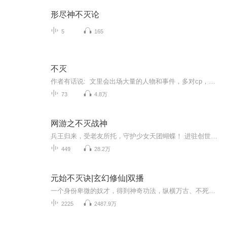
形尽神不灭论
5
165
不灭
作者有话说: 文里会出场大量的人物和事件，多对cp，主线为主，感情是循序渐进的，故事背景复杂，人物背景复杂，所以想吃快餐的小伙伴要做好心理建设哦! !！此乃架空世界，请各位千万不要当真！！ !！命运多舛，故事情节所需，请不要太过真情实感...
73
4.8万
网游之不灭战神
兵王归来，受老友所托，守护少女天团蝴蝶！ 进驻创世，扫四面八方，成就不灭战神传说！大家好，我是月下四哥，这本书以播放完。谢谢各位朋友的支持，这些书都是我喜欢的，本人喜欢游戏类，末日类，系统类的小说，现在看说的时间越来越少了所以都做成有声小...
449
28.2万
元始不灭诀|玄幻修仙|双播
一个身份卑微的奴才，得到神奇功法，纵横万古、不死不灭！仙道、魔道、妖道、万族林立，惊才绝艳之辈辈出，百家争鸣，百花齐放。神通惊世，光华璀璨，弹指间毁天灭地。这是一个浩瀚无边的玄幻世界，光怪陆离，充满了无穷尽的神秘。强者可遨游天地，震慑众生。
2225
2487.9万