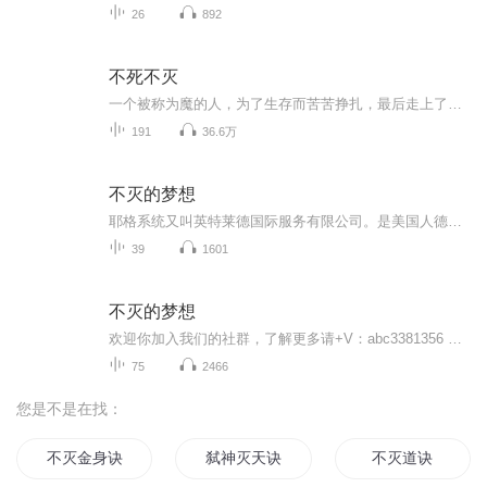
26
892
不死不灭
一个被称为魔的人，为了生存而苦苦挣扎，最后走上了一条抗天之路……
191
36.6万
不灭的梦想
耶格系统又叫英特莱德国际服务有限公司。是美国人德士特·耶格创建的。它是一家著名的全球性咨询及教育培训机构，专门研究在信息化时代，人们应如何正确的思考和如何创业，为希望创业的家庭和个人提供2-5年的事业规划及咨询服务。这是一个百万富翁的联合企业，是一座没有围墙的成人培训大学。这家公司在全球范围内提供各种各样的培训与咨询服务，提供世界上最新的书籍、光盘和培训服务。这里凝聚了世界上成功者们的智慧和宝贵的经验。它的培训内容在世界营销领域处于领先地位。悦享听书友会---用15年的时间影响一亿中国人读书，帮助1000户家庭实现财务自由。积极的影响这个世界，一起来吧!链接希望，点亮生活！确认过眼神，你是对的人。添加微信请注明“喜”微信：麒麟yager-soho
39
1601
不灭的梦想
欢迎你加入我们的社群，了解更多请+V：abc3381356 《不灭的梦想》是美国作家查尔斯·保罗·康恩创作的企业传记类图书，由九州出版社于2013年8月出版，通过安利公司创始人及经销商的创业案例，系统展现该企业的商业模式与文化理念。书中收录的奋斗故事揭示...
75
2466
您是不是在找：
不灭金身诀
弑神灭天诀
不灭道诀