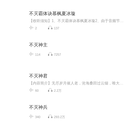
不灭霸体诀慕枫夏冰璇
【收听须知】1、不灭霸体诀慕枫夏冰璇2、由于音频节目更新的比较慢，如想快速阅读小说文字版的全部章节，请在微信中搜索公/众/号【毛毛虫文学】，关注后，并在公/众/号中回复：【1084】，便可快速阅读小说文字版全集。（注意：需要在公/众/号中回复才有效哦）
2
137
不灭神主
114
7257
不灭神君
【内容简介】无尽岁月催人老，沧海桑田过云烟，唯大道不灭，长诵古今。万古前岁月，发生了什么，以致祖陆崩析，衍生九陆，无数生灵绝迹，大地遍布疮痍，宛如泣血。埋藏于历史尘埃的秘幸，莫名消失的古生灵，亘古存在的死亡禁区，偶现诡秘的阴霾……少年方...
60
2.2万
不灭神兵
340
293.2万