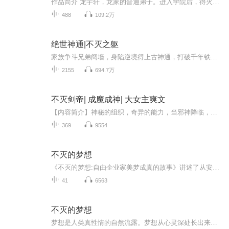
作品简介 龙宇轩，龙家的普通弟子。进入学院后，得火帝传承，获得九死不灭诀。开始逆天之路，掌控一切，傲骨凌天！2021年玄幻巨作力推；《九死不灭决》限时免费不容错过订阅后可以看到每日更新哦~下滑更有神秘福利呦~领衔演播 城北九爷夏夜晓繁星后期 ...
488
109.2万
绝世神通|不灭之躯
家族争斗兄弟阋墙，身陷逆境得上古神通，打破千年铁律登无敌巅峰【内容简介】帝落星河，万古寂灭！亘古轮回，大道沧桑！一息尚存，诸神意志，只等他归来！少年秦萧得上古神通，练就不灭之躯，逆天战体打破千年铁律，醒上古血脉，承继恒古不朽意志！青剑出...
2155
694.7万
不灭剑帝| 成魔成神| 大女主爽文
【内容简介】神秘的组织，奇异的能力，当邪神降临，雪雨寒剑,轩辕门最后的战士,究竟会选择哪一边,是成魔还是成神?
369
9554
不灭的梦想
《不灭的梦想:自由企业家美梦成真的故事》讲述了从安利公司创始人到普通经销商的一个个奋斗故事，展现了他们通过安利事业追逐和实现自己梦想的过程。读者通过安利背后的这些故事，不仅能对安利的运作方式有更深刻的了解，同时也能了解到应该如何通过自身的努力去实现梦想。 作者：（美国）查尔斯·保罗·康恩（Charles Paul Conn） 译者：朱鹰加V信： 13588859502, 你将获得更多关于学习成长实现财务自由和时间自由旅程的秘籍，同时与更多志趣相同的书友一起践行有钱有闲有保障...
41
6563
不灭的梦想
梦想是人类真性情的自然流露。梦想从心灵深处长出来，但同样也可能毫不费地消亡。一个人，一无所有，要创造亿万财富、要成就千秋伟业、要激励更多的后来者，怎样开始？从梦想开始！这就是本书的答案。保罗·康恩在书中讲述了很多梦想真的故事。当你细细品...