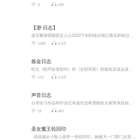
9
255
【渺·日志】
虚无飘渺望能驻足人心2020下旬到现在我们遇见和错过的那些时光都被紧紧地锁在了这里
1288
5.1万
炼金日志
听过《机甲奴隶契约》和《全职军医》的朋友应该会喜欢这个故事，故事设定和《奴隶》很像，背景基调和《全职》又很像，比较像正剧，感情线有一些坎坷，灰色的较为压抑的背景，心里比较玻璃的慎入了.因为是去年录的开始部分，后面可能变化比较大，看情况更新...
172
3.3万
声音日志
分享练习作品和作业记录成长也希望能给大家带来鼓励！新人主播，求关注，求批评，求养成
12
462
圣女魔王轮回印
苑琼殇从小脸上就有一块轮回印，她被天一门掌门太原天收养，因为乾坤山庄召开武林大会，她跟随师父出了仙麓居。到达乾坤山庄，岂料魔教教主绝杀偷偷下毒，整个山庄都中毒，她为了救人自己放血救人，后又被魔教的蜈蚣掳走，为了逼迫她的师傅太原天上山帮...