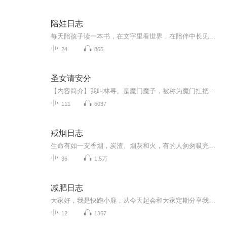
陪娃日志
每天陪孩子读一本书，在文字里看世界，在陪伴中长见识。不追速度，不赶进度，只愿在书香里，慢慢长大，静静收获。让阅读成为习惯，让陪伴成为日常。
24
865
圣女请安分
【内容简介】我叫林寻。是魔门魔子，被称为魔门扛把子，他们都说我是上古以来难得一见的天才不过……我不想干了。至于理由......先不说了，我老婆来接我了。【作者/主播】作者：声起于形 主播：大神互娱【购买须知】1、本作品为付费有声书，前22集为免费...
111
6037
戒烟日志
生命有如一支香烟，炭渣、烟灰和火，有的人匆匆吸完，有的人细细品味一次次对自己说别抽了却又一次次燃气手中的烟这就是享受欢愉的痛苦我们终其一生都在奉行一个虚幻的信仰我抽的是最后一根烟反复地尝试戒烟，导致一场无所事事不停吸烟的人生所以什么是智...
36
1.5万
减肥日志
大家好，我是快跑小鹿，从今天起会和大家定期分享我的减肥日志。健身是我的一项生活爱好，工作之余我喜欢给自己制定训练计划，比如长跑和力量训练。这些年因为工作原因辗转几个国家，体重增增减减，我曾有过两次非常成功的减肥，现在再次决定减肥，想把这次的过程记录下来。每个人的体质不同年龄不同，训练计划都不能一概而论，减肥也是一项长期的任务，所有爱好健身和希望对自己体重进行管理的朋友，收听我的节目可以给我留言，欢迎大家和我交流。
12
1367