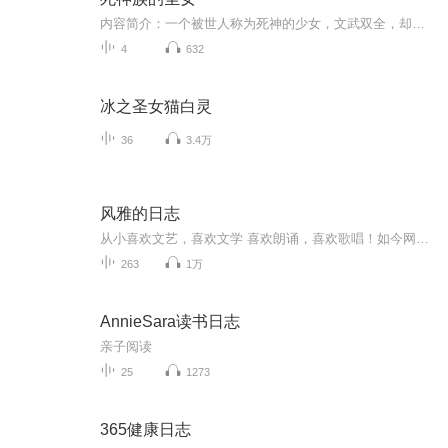
内容简介：一个被世人称为死神的少女，文武双全，却被自己养大的人算计，穿越到了古代，变成了受家人宠爱的掌上明珠，原想平静的过完这一生，却不想父亲被害，家破人亡，正想复仇，却发现了更为惊人的秘密，还开始了一段属于她的情感。可是，这就这么结束...
4
632
冰之圣女猫白灵
36
3.4万
风雅的日志
从小喜欢文艺，喜欢文学 喜欢朗诵，喜欢歌唱！如今网络很发达，愿与时俱进，接受新的信息，汲取营养 不断地提升自己！叫生活有滋有味，活出自己的人生价值！
263
1万
AnnieSara读书日志
亲子阅读
25
1273
365健康日志