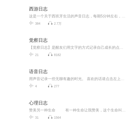
西游日志
这是一个关于西班牙生活的声音日志，每期5分钟左右，随手录。主播「西游」，自2018年起生活在西班牙，这里是她的一些生活记录。做这个专辑的目的是想要说说话，想要被听到。如果你也好奇她会讲些什么，欢迎来听听看。也欢迎你的关注及订阅！视频号：西游的...
384
2.7万
觉察日志
【觉察日志】是醒友们用文字的方式记录自己成长的点滴，不断地看见自己，不断地突破自我，逐渐清晰了自己的心。
21
8182
语音日志
用声音记录一些无聊有趣的时光。 喜欢的话请点击左上方“订阅专辑”按钮，第一时间获得最新的节目动态。欢迎关注【wls英语实验室】更多精彩，与你分享！感谢您的打赏激励，我们会做的更好 :-)
4
277
心理日志
赞美另一种生命 有一种生命让我赞美，这个生命叫做小草！ 当看到人们从小草上踏过，弯下去的小草又慢慢恢复到原状；当人们躺在小草上面休憩，它是那样的顺从，但当你离开时，它又顽强的站立； 当秋天来临，万物凋零，小草也深埋地下，春天到...
31
1564