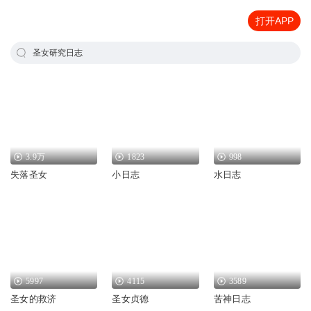
打开APP
圣女研究日志
3.9万
1823
998
失落圣女
小日志
水日志
5997
4115
3589
圣女的救济
圣女贞德
苦神日志