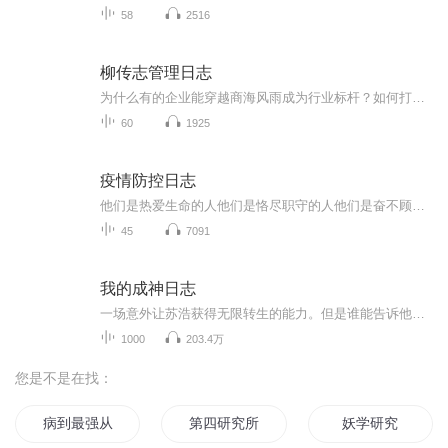
58
2516
柳传志管理日志
为什么有的企业能穿越商海风雨成为行业标杆？如何打造适配企业发展的管理体系，实现稳健成长？《柳传志管理日志》为你解开所有疑惑——它以独特的“管理日志”形式，将柳传志的管理思想按阶段梳理为12个主题，精准归纳其成功管理之道，是读懂中国本土企业...
60
1925
疫情防控日志
他们是热爱生命的人他们是恪尽职守的人他们是奋不顾身的人他们是你我身边的人他们/为生命驰援，不论远近他们/为生命守候，不论朝暮FM106.1西安资讯广播特别制作——《疫情防控日志》用声音 向他们致敬！
45
7091
我的成神日志
一场意外让苏浩获得无限转生的能力。但是谁能告诉他，为什么每次转生都活不过五岁？世界很危险，对儿童很不友好。苏浩定下了第一个小目标——成年。“我怎么可能连成年都做不到！”……苏浩在百万年的时光中，一次又一次的轮回，获取足够多的知识后，他找...
1000
203.4万
您是不是在找：
病到最强从研究所开始
第四研究所
妖学研究