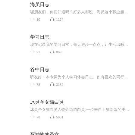
海员日志
嘿朋友们，你们知道吗？好多人都说，海员这个职业超酷的！一边工作还能一边旅行，想想都美！每次靠岸都是新城市，新风景，新鲜感爆棚～海上日出日落，每天都能免费看大片！那景色，简直美到让人窒息，手机一拍就是大片！当然啦，海上生活也有不易的一面，...
10
1174
学习日志
现在记录我的学习日常，每天进步一点点，让生活出彩，活出更好的自己
21
869
谷中日志
听友好！本专辑为个人学习体会日志。如有喜欢的同行者，我们共勉前行！新鲜体验 生活感悟 面朝大海 向阳而生更新频率：每日一篇
78
3132
冰灵圣女猫白灵
冰灵圣女猫白灵人物介绍猫白灵:一位来自土猫部落的美丽少女，拥有冰灵体质，在冰雪中后渐渐敞开心扉。样子是封面上的。猫清寒:高冷的大部落少女，一直默默守护着猫白灵，样子:银色头发，灰蓝色眼睛。是猫薇情的姐姐。猫薇情:是猫清寒的妹妹，性格傲娇，追...
78
5681
死神族的圣女