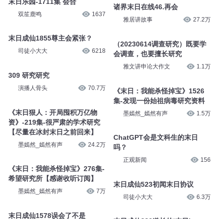
末日乐园-1711集 会合
诸界末日在线46.再会
双笙鹿鸣
1637
雅居讲故事
27.2万
末日成仙1855尊主会紧张？
（20230614调查研究）既要学
司徒小大大
6218
会调查，也要擅长研究
雅文讲申论大作文
1.1万
309 研究研究
演播人骨头
70.7万
《末日：我能杀怪掉宝》1526
集-发现一份始祖病毒研究资料
《末日狠人：开局囤积万亿物
墨嫣然_嫣然有声
1.5万
资》-219集-很严肃的学术研究
【尽量在冰封末日之前回来】
ChatGPT会是文科生的末日
墨嫣然_嫣然有声
24.2万
吗？
正观新闻
156
《末日：我能杀怪掉宝》276集-
希望研究所【感谢收听订阅】
末日成仙523初闻末日协议
墨嫣然_嫣然有声
7万
司徒小大大
6.3万
末日成仙1578误会了不是