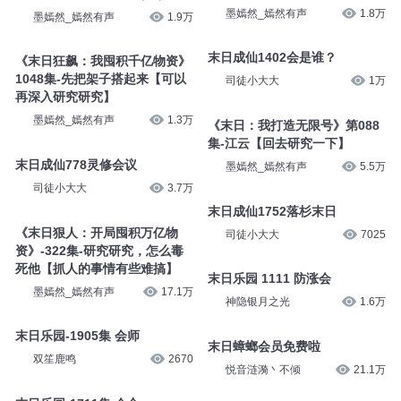
墨嫣然_嫣然有声
1.8万
墨嫣然_嫣然有声
1.9万
末日成仙1402会是谁？
《末日狂飙：我囤积千亿物资》
1048集-先把架子搭起来【可以
司徒小大大
1万
再深入研究研究】
墨嫣然_嫣然有声
1.3万
《末日：我打造无限号》第088
集-江云【回去研究一下】
末日成仙778灵修会议
墨嫣然_嫣然有声
5.5万
司徒小大大
3.7万
末日成仙1752落杉末日
《末日狠人：开局囤积万亿物
司徒小大大
7025
资》-322集-研究研究，怎么毒
死他【抓人的事情有些难搞】
末日乐园 1111 防涨会
墨嫣然_嫣然有声
17.1万
神隐银月之光
1.6万
末日乐园-1905集 会师
末日蟑螂会员免费啦
双笙鹿鸣
2670
悦音涟漪丶不倾
21.1万