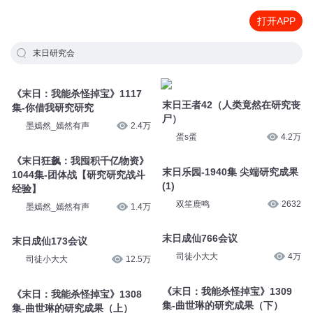
打开APP
末日研究会
《末日：我能杀怪掉宝》1117
末日王者42（人类竟然在研究丧
集-你借我研究研究
尸）
墨嫣然_嫣然有声
2.4万
蛋s蛋
4.2万
《末日狂飙：我囤积千亿物资》
末日乐园-1940集 尖端研究成果
1044集-团体战【研究研究战斗
(1)
经验】
双笙鹿鸣
2632
墨嫣然_嫣然有声
1.4万
末日成仙766会议
末日成仙173会议
司徒小大大
4万
司徒小大大
12.5万
《末日：我能杀怪掉宝》1309
《末日：我能杀怪掉宝》1308
集-曲世琳的研究成果（下）
集-曲世琳的研究成果（上）