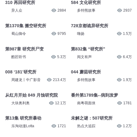
310 再回研究所
584 文化研究所
异人众
2884
多特熊故事
2937
第1370集 搬空研究所
728京都诡异研究所
蜀山御令
9795
嗨扬
1.5万
第987章 研究所尸变
第832集 “研究所”
酷匠听书
5.3万
阅文有声
6.4万
008 ‘181’研究所
044 蘑菇研究所
周建龙丨中广影音
213.4万
多特熊故事
1.9万
从红月开始 849 月蚀研究院
番外第1789集--病到发梦
大块奥利奥
12.1万
南粤萌面侠
1781
第13集 研究所暴动
未解之谜：507研究所
乐淘动漫Lotta
1721
热点大追踪
1.2万