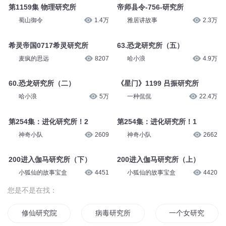
第1159集 物理研究所
帝师县令-756-研究所
蜀山御令
1.4万
雅居讲故事
2.3万
希灵帝国0717希灵研究所
63.恐龙研究所（五）
麦疯的思远
8207
哈小浪
4.9万
60.恐龙研究所（二）
《星门》1199 吕振研究所
哈小浪
5万
一种侃侃
22.4万
第254集：进化研究所！2
第254集：进化研究所！1
神奇小队
2609
神奇小队
2662
200进入伽马研究所（下）
200进入伽马研究所（上）
小狐仙的故事宝盒
4451
小狐仙的故事宝盒
4420
您是不是在找：
修仙研究院
病毒研究所之毒王神婿
一个女研究生的秘