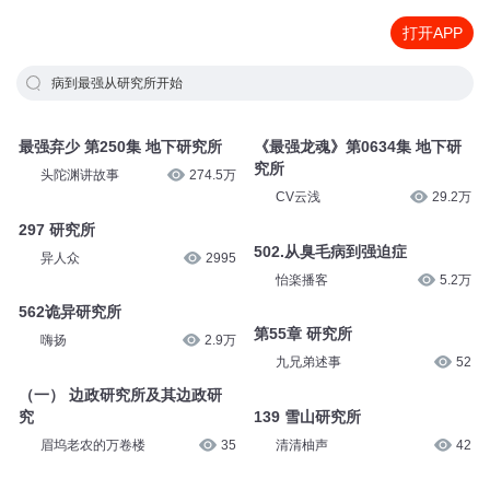
打开APP
病到最强从研究所开始
最强弃少 第250集 地下研究所
《最强龙魂》第0634集 地下研
究所
头陀渊讲故事
274.5万
CV云浅
29.2万
297 研究所
502.从臭毛病到强迫症
异人众
2995
怡楽播客
5.2万
562诡异研究所
第55章 研究所
嗨扬
2.9万
九兄弟述事
52
（一） 边政研究所及其边政研
究
139 雪山研究所
眉坞老农的万卷楼
35
清清柚声
42